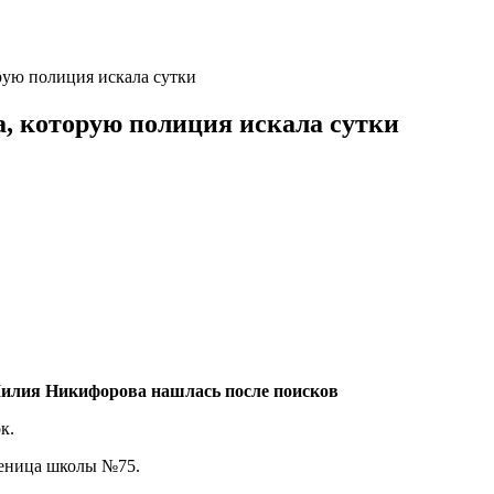
рую полиция искала сутки
а, которую полиция искала сутки
а Лилия Никифорова нашлась после поисков
к.
ченица школы №75.