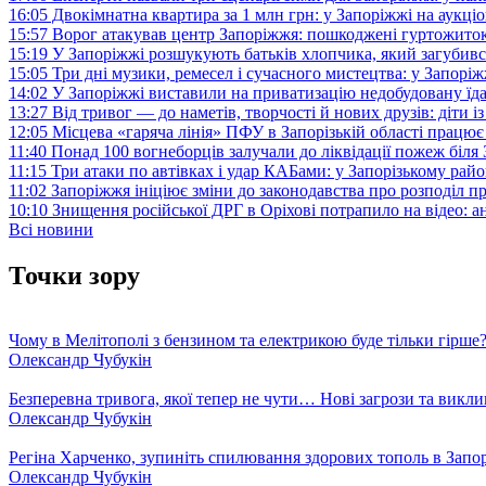
16:05
Двокімнатна квартира за 1 млн грн: у Запоріжжі на аук
15:57
Ворог атакував центр Запоріжжя: пошкоджені гуртожито
15:19
У Запоріжжі розшукують батьків хлопчика, який загубив
15:05
Три дні музики, ремесел і сучасного мистецтва: у Запор
14:02
У Запоріжжі виставили на приватизацію недобудовану їд
13:27
Від тривог — до наметів, творчості й нових друзів: діти
12:05
Місцева «гаряча лінія» ПФУ в Запорізькій області працює 
11:40
Понад 100 вогнеборців залучали до ліквідації пожеж біл
11:15
Три атаки по автівках і удар КАБами: у Запорізькому райо
11:02
Запоріжжя ініціює зміни до законодавства про розподіл 
10:10
Знищення російської ДРГ в Оріхові потрапило на відео: а
Всі новини
Точки зору
Чому в Мелітополі з бензином та електрикою буде тільки гірше
Олександр Чубукін
Безперевна тривога, якої тепер не чути… Нові загрози та викли
Олександр Чубукін
Регіна Харченко, зупиніть спилювання здорових тополь в Запо
Олександр Чубукін