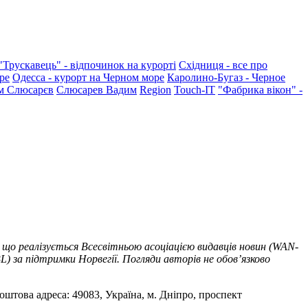
"Трускавець" - відпочинок на курорті
Східниця - все про
ре
Одесса - курорт на Черном море
Каролино-Бугаз - Черное
м Слюсарєв
Слюсарев Вадим
Region
Touch-IT
"Фабрика вікон" -
 що реалізується Всесвітньою асоціацією видавців новин (WAN-
) за підтримки Норвегії. Погляди авторів не обов’язково
оштова адреса: 49083, Україна, м. Дніпро, проспект