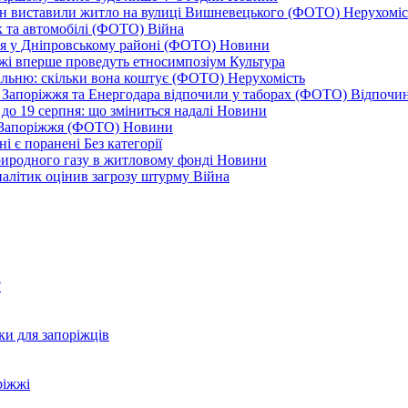
ціон виставили житло на вулиці Вишневецького (ФОТО)
Нерухоміс
к та автомобілі (ФОТО)
Війна
ся у Дніпровському районі (ФОТО)
Новини
іжжі вперше проведуть етносимпозіум
Культура
альню: скільки вона коштує (ФОТО)
Нерухомість
 із Запоріжжя та Енергодара відпочили у таборах (ФОТО)
Відпочи
до 19 серпня: що зміниться надалі
Новини
я Запоріжжя (ФОТО)
Новини
ні є поранені
Без категорії
природного газу в житловому фонді
Новини
налітик оцінив загрозу штурму
Війна
?
ки для запоріжців
ріжжі