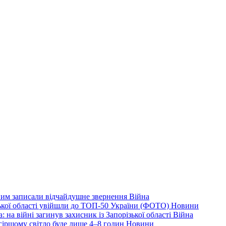
дним записали відчайдушне звернення
Війна
ізької області увійшли до ТОП-50 України (ФОТО)
Новини
 на війні загинув захисник із Запорізької області
Війна
йгіршому світло буде лише 4–8 годин
Новини