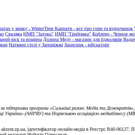
патах у зимку - WinterTime
Карпати - все про гори та відпочинок
ко
Свалява
НМП "Затока"
НМП "Грибовка"
Коблево - Черное мо
ьний віск та вощина
Долина Меду - магазин для бджолярів
Вади
іжжі
Натяжні стелі у Запоріжжі
Захисник - військторг
 за підтримки програми «Сильніші разом: Медіа та Демократія»,
ці України» (АНРВУ) та Норвезькою асоціацією медіабізнесу (MBL
akzent.zp.ua, ідентифікатор онлайн-медіа в Реєстрі: R40-06127. П
вний редактор Чубукін Олександр