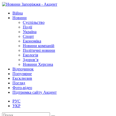
Війна
Новини
Суспільство
Події
Україна
Спорт
Економіка
Новини компаній
Політичні новини
Екологія
Здоров’я
Новини Херсона
Відпочинок
Популярне
Ексклюзив
Погляд
Фото-відео
Підтримка сайту Акцент
РУС
УКР