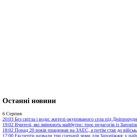
Останні новини
6 Серпня
20:03
Без світла і води: жителі окупованого села під Дніпрору
19:02
Вчителі, які змінюють майбутнє: троє педагогів із Запор
18:02
Понад 20 років працював на ЗАЕС, а потім став до війська:
17:00
Експерти назвали три сценарії зими для Запоріжжя: у на