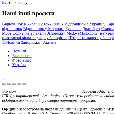
Всі точки зору
Наші інші проєкти
Відпочинок в Україні 2026 - RestIN
Відпочинок в Україні у Кар
відпочинок
Відпочинок у Моршині
Буковель
Драгобрат
Славсь
Море
Солнечные панели Запорожья
MedoveMisto.com - натурал
пластикові вікна та двері у Запоріжжі
Штори та жалюзі у Запор
Новини
Ексклюзив
Фото-відео
Україна
Проєкт здійснено
IFRA) у партнерстві з Асоціацією «Незалежні регіональні видав
відображають офіційну позицію партнерів програми.
Офіційна зареєстрована назва видання: “Акцент”, доменне ім’я: 
Слобожанський, буд. 40 А. Телефон: +38 (068) 859-24-88. Голо