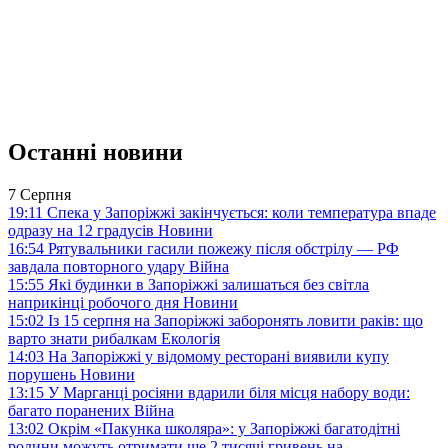
Останні новини
7 Серпня
19:11
Спека у Запоріжжі закінчується: коли температура впаде
одразу на 12 градусів
Новини
16:54
Рятувальники гасили пожежу після обстрілу — РФ
завдала повторного удару
Війна
15:55
Які будинки в Запоріжжі залишаться без світла
наприкінці робочого дня
Новини
15:02
Із 15 серпня на Запоріжжі заборонять ловити раків: що
варто знати рибалкам
Екологія
14:03
На Запоріжжі у відомому ресторані виявили купу
порушень
Новини
13:15
У Марганці росіяни вдарили біля місця набору води:
багато поранених
Війна
13:02
Окрім «Пакунка школяра»: у Запоріжжі багатодітні
родини можуть отримати ще 2 тисячі гривень на