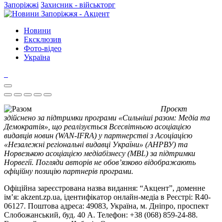
Запоріжжі
Захисник - військторг
Новини
Ексклюзив
Фото-відео
Україна
Проєкт
здійснено за підтримки програми «Сильніші разом: Медіа та
Демократія», що реалізується Всесвітньою асоціацією
видавців новин (WAN-IFRA) у партнерстві з Асоціацією
«Незалежні регіональні видавці України» (АНРВУ) та
Норвезькою асоціацією медіабізнесу (MBL) за підтримки
Норвегії. Погляди авторів не обов’язково відображають
офіційну позицію партнерів програми.
Офіційна зареєстрована назва видання: “Акцент”, доменне
ім’я: akzent.zp.ua, ідентифікатор онлайн-медіа в Реєстрі: R40-
06127. Поштова адреса: 49083, Україна, м. Дніпро, проспект
Слобожанський, буд. 40 А. Телефон: +38 (068) 859-24-88.