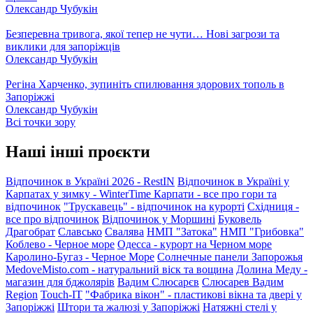
Олександр Чубукін
Безперевна тривога, якої тепер не чути… Нові загрози та
виклики для запоріжців
Олександр Чубукін
Регіна Харченко, зупиніть спилювання здорових тополь в
Запоріжжі
Олександр Чубукін
Всі точки зору
Наші інші проєкти
Відпочинок в Україні 2026 - RestIN
Відпочинок в Україні у
Карпатах у зимку - WinterTime
Карпати - все про гори та
відпочинок
"Трускавець" - відпочинок на курорті
Східниця -
все про відпочинок
Відпочинок у Моршині
Буковель
Драгобрат
Славсько
Свалява
НМП "Затока"
НМП "Грибовка"
Коблево - Черное море
Одесса - курорт на Черном море
Каролино-Бугаз - Черное Море
Солнечные панели Запорожья
MedoveMisto.com - натуральний віск та вощина
Долина Меду -
магазин для бджолярів
Вадим Слюсарєв
Слюсарев Вадим
Region
Touch-IT
"Фабрика вікон" - пластикові вікна та двері у
Запоріжжі
Штори та жалюзі у Запоріжжі
Натяжні стелі у