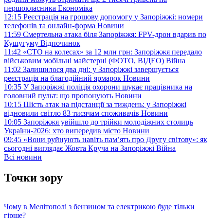
першокласника
Економіка
12:15
Реєстрація на грошову допомогу у Запоріжжі: номери
телефонів та онлайн-форма
Новини
11:59
Смертельна атака біля Запоріжжя: FPV-дрон вдарив по
Кушугуму
Відпочинок
11:42
«СТО на колесах» за 12 млн грн: Запоріжжя передало
військовим мобільні майстерні (ФОТО, ВІДЕО)
Війна
11:02
Залишилося два дні: у Запоріжжі завершується
реєстрація на благодійний ярмарок
Новини
10:35
У Запоріжжі поліція охорони шукає працівника на
головний пульт: що пропонують
Новини
10:15
Шість атак на підстанції за тиждень: у Запоріжжі
відновили світло 83 тисячам споживачів
Новини
10:05
Запоріжжя увійшло до трійки молодіжних столиць
України-2026: хто випередив місто
Новини
09:45
«Вони руйнують навіть пам’ять про Другу світову»: як
сьогодні виглядає Жовта Круча на Запоріжжі
Війна
Всі новини
Точки зору
Чому в Мелітополі з бензином та електрикою буде тільки
гірше?