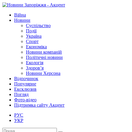
Війна
Новини
Суспільство
Події
Україна
Спорт
Економіка
Новини компаній
Політичні новини
Екологія
Здоров’я
Новини Херсона
Відпочинок
Популярне
Ексклюзив
Погляд
Фото-відео
Підтримка сайту Акцент
РУС
УКР