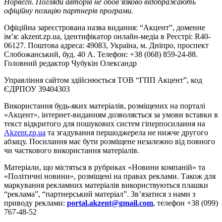
Норвегії. Погляди авторів не обов’язково відображають
офіційну позицію партнерів програми.
Офіційна зареєстрована назва видання: “Акцент”, доменне
ім’я: akzent.zp.ua, ідентифікатор онлайн-медіа в Реєстрі: R40-
06127. Поштова адреса: 49083, Україна, м. Дніпро, проспект
Слобожанський, буд. 40 А. Телефон: +38 (068) 859-24-88.
Головний редактор Чубукін Олександр
Управління сайтом здійснюється ТОВ “ГПП Акцент”, код
ЄДРПОУ 39404303
Використання будь-яких матеріалів, розміщених на порталі
«Акцент», інтернет-виданням дозволяється за умови вставки в
текст відкритого для пошукових систем гіперпосилання на
Akzent.zp.ua
та згадування першоджерела не нижче другого
абзацу. Посилання має бути розміщене незалежно від повного
чи часткового використання матеріалів.
Матеріали, що містяться в рубриках «Новини компаній» та
«Політичні новини», розміщені на правах реклами. Також для
маркування рекламних матеріалів використвуються плашки
“реклама”, “партнерський матеріал”. Зв’язатися з нами з
приводу реклами:
portal.akzent@gmail.com
, телефон +38 (099)
767-48-52