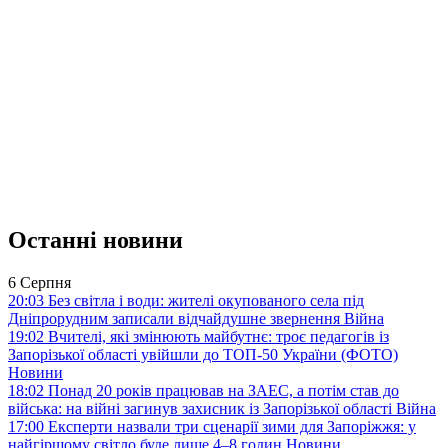
Останні новини
6 Серпня
20:03
Без світла і води: жителі окупованого села під
Дніпрорудним записали відчайдушне звернення
Війна
19:02
Вчителі, які змінюють майбутнє: троє педагогів із
Запорізької області увійшли до ТОП-50 України (ФОТО)
Новини
18:02
Понад 20 років працював на ЗАЕС, а потім став до
війська: на війні загинув захисник із Запорізької області
Війна
17:00
Експерти назвали три сценарії зими для Запоріжжя: у
найгіршому світло буде лише 4–8 годин
Новини