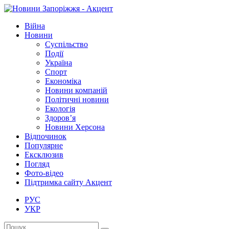
Війна
Новини
Суспільство
Події
Україна
Спорт
Економіка
Новини компаній
Політичні новини
Екологія
Здоров’я
Новини Херсона
Відпочинок
Популярне
Ексклюзив
Погляд
Фото-відео
Підтримка сайту Акцент
РУС
УКР