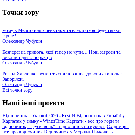
Точки зору
Чому в Мелітополі з бензином та електрикою буде тільки
гірше?
Олександр Чубукін
Безперевна тривога, якої тепер не чути… Нові загрози та
виклики для запоріжців
Олександр Чубукін
Регіна Харченко, зупиніть спилювання здорових тополь в
Запоріжжі
Олександр Чубукін
Всі точки зору
Наші інші проєкти
Відпочинок в Україні 2026 - RestIN
Відпочинок в Україні у
Карпатах у зимку - WinterTime
Карпати - все про гори та
відпочинок
"Трускавець" - відпочинок на курорті
Східниця -
все про відпочинок
Відпочинок у Моршині
Буковель