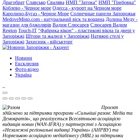
Драгобрат
Славсько
Свалява
НМП "Затока"
НМП "Грибовка"
Коблево - Черное море
Одесса - курорт на Черном море
Каролино-Бугаз - Черное Море
Солнечные панели Запорожья
MedoveMisto.com - натуральний віск та вощина
Долина Меду -
магазин для бджолярів
Вадим Слюсарєв
Слюсарев Вадим
Region
Touch-IT
"Фабрика вікон" - пластикові вікна та двері у
Запоріжжі
Штори та жалюзі у Запоріжжі
Натяжні стелі у
Запоріжжі
Захисник - військторг
Новини
Ексклюзив
Фото-відео
Україна
Проєкт
здійснено за підтримки програми «Сильніші разом: Медіа та
Демократія», що реалізується Всесвітньою асоціацією
видавців новин (WAN-IFRA) у партнерстві з Асоціацією
«Незалежні регіональні видавці України» (АНРВУ) та
Норвезькою асоціацією медіабізнесу (MBL) за підтримки