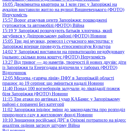
16:05
Двокімнатна квартира за 1 млн грн: у Запоріжжі на
аукціон виставили житло на вулиці Вишневецького (ФОТО)
Нерухомість
15:57
Ворог атакував центр Запоріжжя: пошкоджені
гуртожиток та автомобілі (ФОТО)
Війна
15:19
У Запоріжжі розшукують батьків хлопчика, який
загубився у Дніпровському районі (ФОТО)
Новини
15:05
Три дні музики, ремесел і сучасного мистецтва: у
Запоріжжі вперше проведуть етносимпозіум
Культура
14:02
У Запоріжжі виставили на приватизацію недобудовану
їдальню: скільки вона коштує (ФОТО)
Нерухомість
13:27
Від тривог — до наметів, творчості й нових друзів: діти
із Запоріжжя та Енергодара відпочили у таборах (ФОТО)
Відпочинок
12:05
Місцева «гаряча лінія» ПФУ в Запорізькій області
працює до 19 серпня: що зміниться надалі
Новини
11:40
Понад 100 вогнеборців залучали до ліквідації пожеж
біля Запоріжжя (ФОТО)
Новини
11:15
Три атаки по автівках і удар КАБами: у Запорізькому
районі є поранені
Без категорії
11:02
Запоріжжя ініціює зміни до законодавства про розподіл
природного газу в житловому фонді
Новини
10:10
Знищення російської ДРГ в Оріхові потрапило на відео:
аналітик оцінив загрозу штурму
Війна
Всі новини