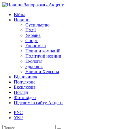
Війна
Новини
Суспільство
Події
Україна
Спорт
Економіка
Новини компаній
Політичні новини
Екологія
Здоров’я
Новини Херсона
Відпочинок
Популярне
Ексклюзив
Погляд
Фото-відео
Підтримка сайту Акцент
РУС
УКР