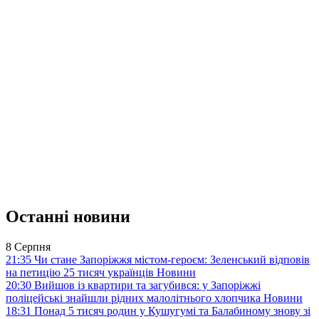
Останні новини
8 Серпня
21:35
Чи стане Запоріжжя містом-героєм: Зеленський відповів
на петицію 25 тисяч українців
Новини
20:30
Вийшов із квартири та загубився: у Запоріжжі
поліцейські знайшли рідних малолітнього хлопчика
Новини
18:31
Понад 5 тисяч родин у Кушугумі та Балабиному знову зі