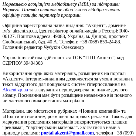
Норвезькою асоціацією медіабізнесу (MBL) за підтримки
Норвегії. Погляди авторів не обов’язково відображають
офіційну позицію партнерів програми.
Офіційна зареєстрована назва видання: “Акцент”, доменне
ім’я: akzent.zp.ua, ідентифікатор онлайн-медіа в Реєстрі: R40-
06127. Поштова адреса: 49083, Україна, м. Дніпро, проспект
Слобожанський, буд. 40 А. Телефон: +38 (068) 859-24-88.
Головний редактор Чубукін Олександр
Управління сайтом здійснюється ТОВ “ГПП Акцент”, код
ЄДРПОУ 39404303
Використання будь-яких матеріалів, розміщених на порталі
«Акцент», інтернет-виданням дозволяється за умови вставки в
текст відкритого для пошукових систем гіперпосилання на
Akzent.zp.ua
та згадування першоджерела не нижче другого
абзацу. Посилання має бути розміщене незалежно від повного
чи часткового використання матеріалів.
Матеріали, що містяться в рубриках «Новини компаній» та
«Політичні новини», розміщені на правах реклами. Також для
маркування рекламних матеріалів використвуються плашки
“реклама”, “партнерський матеріал”. Зв’язатися з нами з
приводу реклами:
portal.akzent@gmail.com
, телефон +38 (099)