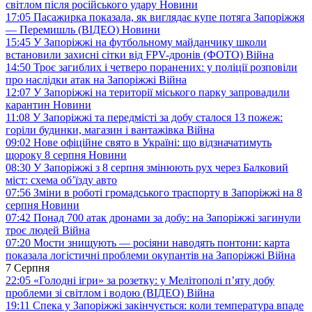
світлом після російського удару
Новини
17:05
Пасажирка показала, як виглядає купе потяга Запоріжжя
— Перемишль (ВІДЕО)
Новини
15:45
У Запоріжжі на футбольному майданчику школи
встановили захисні сітки від FPV-дронів (ФОТО)
Війна
14:50
Троє загиблих і четверо поранених: у поліції розповіли
про наслідки атак на Запоріжжі
Війна
12:07
У Запоріжжі на території міського парку запровадили
карантин
Новини
11:08
У Запоріжжі та передмісті за добу сталося 13 пожеж:
горіли будинки, магазин і вантажівка
Війна
09:02
Нове офіційне свято в Україні: що відзначатимуть
щороку 8 серпня
Новини
08:30
У Запоріжжі з 8 серпня змінюють рух через Балковий
міст: схема об’їзду
авто
07:56
Зміни в роботі громадського траспорту в Запоріжжі на 8
серпня
Новини
07:42
Понад 700 атак дронами за добу: на Запоріжжі загинули
троє людей
Війна
07:20
Мости знищують — росіяни наводять понтони: карта
показала логістичні проблеми окупантів на Запоріжжі
Війна
7 Серпня
22:05
«Голодні ігри» за розетку: у Мелітополі п’яту добу
проблеми зі світлом і водою (ВІДЕО)
Війна
19:11
Спека у Запоріжжі закінчується: коли температура впаде