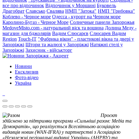
все про відпочинок
Відпочинок у Моршині
Буковель
Драгобрат
Славсько
Свалява
НМП "Затока"
НМП "Грибовка"
Коблево - Черное море
Одесса - курорт на Черном море
Каролино-Бугаз - Черное Море
Солнечные панели Запорожья
MedoveMisto.com - натуральний віск та вощина
Долина Меду -
магазин для бджолярів
Вадим Слюсарєв
Слюсарев Вадим
Region
Touch-IT
"Фабрика вікон" - пластикові вікна та двері у
Запоріжжі
Штори та жалюзі у Запоріжжі
Натяжні стелі у
Запоріжжі
Захисник - військторг
Новини
Ексклюзив
Фото-відео
Україна
Проєкт
здійснено за підтримки програми «Сильніші разом: Медіа та
Демократія», що реалізується Всесвітньою асоціацією
видавців новин (WAN-IFRA) у партнерстві з Асоціацією
«Незалежні регіональні видавці України» (АНРВУ) та