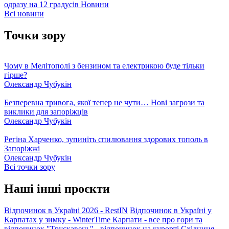
одразу на 12 градусів
Новини
Всі новини
Точки зору
Чому в Мелітополі з бензином та електрикою буде тільки
гірше?
Олександр Чубукін
Безперевна тривога, якої тепер не чути… Нові загрози та
виклики для запоріжців
Олександр Чубукін
Регіна Харченко, зупиніть спилювання здорових тополь в
Запоріжжі
Олександр Чубукін
Всі точки зору
Наші інші проєкти
Відпочинок в Україні 2026 - RestIN
Відпочинок в Україні у
Карпатах у зимку - WinterTime
Карпати - все про гори та
відпочинок
"Трускавець" - відпочинок на курорті
Східниця -