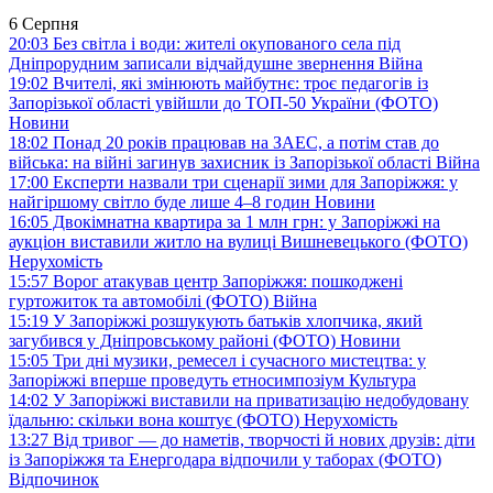
6 Серпня
20:03
Без світла і води: жителі окупованого села під
Дніпрорудним записали відчайдушне звернення
Війна
19:02
Вчителі, які змінюють майбутнє: троє педагогів із
Запорізької області увійшли до ТОП-50 України (ФОТО)
Новини
18:02
Понад 20 років працював на ЗАЕС, а потім став до
війська: на війні загинув захисник із Запорізької області
Війна
17:00
Експерти назвали три сценарії зими для Запоріжжя: у
найгіршому світло буде лише 4–8 годин
Новини
16:05
Двокімнатна квартира за 1 млн грн: у Запоріжжі на
аукціон виставили житло на вулиці Вишневецького (ФОТО)
Нерухомість
15:57
Ворог атакував центр Запоріжжя: пошкоджені
гуртожиток та автомобілі (ФОТО)
Війна
15:19
У Запоріжжі розшукують батьків хлопчика, який
загубився у Дніпровському районі (ФОТО)
Новини
15:05
Три дні музики, ремесел і сучасного мистецтва: у
Запоріжжі вперше проведуть етносимпозіум
Культура
14:02
У Запоріжжі виставили на приватизацію недобудовану
їдальню: скільки вона коштує (ФОТО)
Нерухомість
13:27
Від тривог — до наметів, творчості й нових друзів: діти
із Запоріжжя та Енергодара відпочили у таборах (ФОТО)
Відпочинок