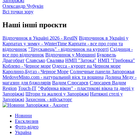
Запоріжжі
Олександр Чубукін
Всі точки зору
Наші інші проєкти
Відпочинок в Україні 2026 - RestIN
Відпочинок в Україні у
Карпатах у зимку - WinterTime
Карпати - все про гори та
відпочинок
"Трускавець" - відпочинок на курорті
Східниця -
все про відпочинок
Відпочинок у Моршині
Буковель
Драгобрат
Славсько
Свалява
НМП "Затока"
НМП "Грибовка"
Коблево - Черное море
Одесса - курорт на Черном море
Каролино-Бугаз - Черное Море
Солнечные панели Запорожья
MedoveMisto.com - натуральний віск та вощина
Долина Меду -
магазин для бджолярів
Вадим Слюсарєв
Слюсарев Вадим
Region
Touch-IT
"Фабрика вікон" - пластикові вікна та двері у
Запоріжжі
Штори та жалюзі у Запоріжжі
Натяжні стелі у
Запоріжжі
Захисник - військторг
Новини
Ексклюзив
Фото-відео
Україна