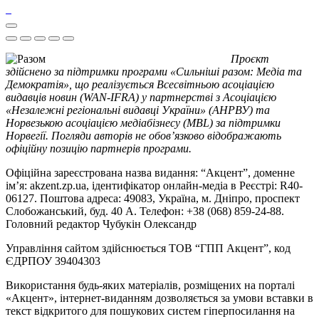
Проєкт
здійснено за підтримки програми «Сильніші разом: Медіа та
Демократія», що реалізується Всесвітньою асоціацією
видавців новин (WAN-IFRA) у партнерстві з Асоціацією
«Незалежні регіональні видавці України» (АНРВУ) та
Норвезькою асоціацією медіабізнесу (MBL) за підтримки
Норвегії. Погляди авторів не обов’язково відображають
офіційну позицію партнерів програми.
Офіційна зареєстрована назва видання: “Акцент”, доменне
ім’я: akzent.zp.ua, ідентифікатор онлайн-медіа в Реєстрі: R40-
06127. Поштова адреса: 49083, Україна, м. Дніпро, проспект
Слобожанський, буд. 40 А. Телефон: +38 (068) 859-24-88.
Головний редактор Чубукін Олександр
Управління сайтом здійснюється ТОВ “ГПП Акцент”, код
ЄДРПОУ 39404303
Використання будь-яких матеріалів, розміщених на порталі
«Акцент», інтернет-виданням дозволяється за умови вставки в
текст відкритого для пошукових систем гіперпосилання на