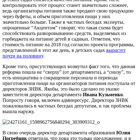
контролировать этот процесс станет значительно сложнее,
ведь организаторы питания также продают свою продукцию
через буфеты, и объем приготовления пищи у них
значительно больше. Также в частных беседах эксперты,
опрошенные “Акцентом” говорят, что такая схема будет
способствовать разворовыванию средств, выделяемых из
горбюджета на питание детей в садиках. Отметим, что
стоимость питание на 2018 год согласно проекта программы,
представленной в этот же день, в детских садах
вырастет
почти на половину
.
Кроме того, присутствующих возмутил факт того, что данная
реформа пошла не “сверху” (от департамента), а “снизу”, то
есть инициатива о сокращении персонала и перевода
приготовления пищи на организаторов питания поступала от
директоров ЗНВК. Якобы, это было сделано по указке
заместителя директора департамента
Ивана Кузьменко
.
Попросту говоря, включен админресурс. Директора ЗНВК
пожаловались в частных беседах депутатам, и так проблема
вышла наружу.
В свою очередь директор департамента образования
Юлия
Погребняк
отметила, что пока это только предложение, и в