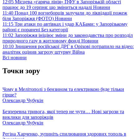
12:05
Місцева «гаряча лінія» ПФУ в Запорізькій області
працює до 19 серпня: що зміниться надалі
Новини
11:40
Понад 100 вогнеборців залучали до ліквідації пожеж
біля Запоріжжя (ФОТО)
Новини
11:15
Три атаки по автівках і удар КАБами: у Запорізькому
районі є поранені
Без категорії
11:02
Запоріжжя ініціює зміни до законодавства про розподіл
природного газу в житловому фонді
Новини
10:10
Знищення російської ДРГ в Оріхові потрапило на відео:
аналітик оцінив загрозу штурму
Війна
Всі новини
Точки зору
Чому в Мелітополі з бензином та електрикою буде тільки
гірше?
Олександр Чубукін
Безперевна тривога, якої тепер не чути… Нові загрози та
виклики для запоріжців
Олександр Чубукін
Регіна Харченко, зупиніть спилювання здорових тополь в