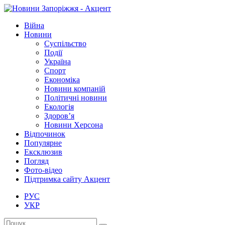
Війна
Новини
Суспільство
Події
Україна
Спорт
Економіка
Новини компаній
Політичні новини
Екологія
Здоров’я
Новини Херсона
Відпочинок
Популярне
Ексклюзив
Погляд
Фото-відео
Підтримка сайту Акцент
РУС
УКР