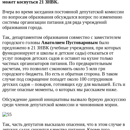
может коснуться 21 ЗНВК.
Вчера во время заседания постоянной депутатской комиссии
по вопросам образования обсуждался вопрос по изменению
системы организации питания для ряда учреждений
образования города.
Так, департаментом образования совместно с заместителем
городского головы
Анатолием Пустоваровым
было
предложено в 21 ЗНВК (учебные учреждения, при которых
функционируют и школы и детские сады) отказаться от
услуг поваров детских садов и оставит на кухне только
частных организаторов питания. По предварительным
расчетам, это позволит сэкономить около 5 млн грн
городского бюджета. Но есть и обратная сторона. В таком
случае под сокращение попадет около 100 сотрудников
детских садов – поваров, готовящих еду для малышей. Есть и
другие опасные моменты, о которых мы расскажем ниже.
Обсуждение данной инициативы вызвало бурную дискуссию
среди членов депутатской комиссии и чиновников мэрии.
Так, часть депутатов высказало опасения, что в этом случае в
детских садах снизится качество питания. Кроме того,