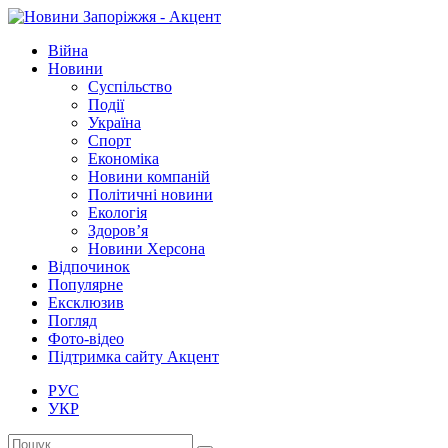
Війна
Новини
Суспільство
Події
Україна
Спорт
Економіка
Новини компаній
Політичні новини
Екологія
Здоров’я
Новини Херсона
Відпочинок
Популярне
Ексклюзив
Погляд
Фото-відео
Підтримка сайту Акцент
РУС
УКР