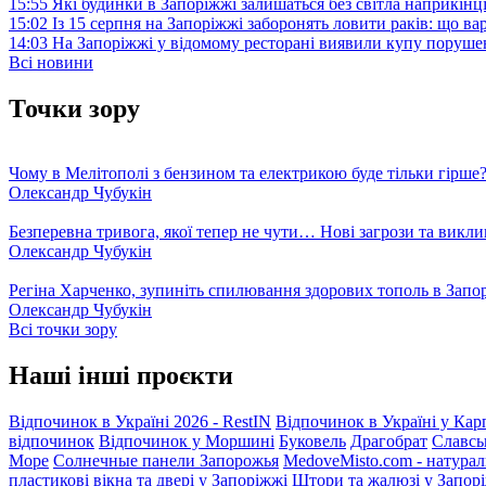
15:55
Які будинки в Запоріжжі залишаться без світла наприкінц
15:02
Із 15 серпня на Запоріжжі заборонять ловити раків: що в
14:03
На Запоріжжі у відомому ресторані виявили купу поруш
Всі новини
Точки зору
Чому в Мелітополі з бензином та електрикою буде тільки гірше
Олександр Чубукін
Безперевна тривога, якої тепер не чути… Нові загрози та викли
Олександр Чубукін
Регіна Харченко, зупиніть спилювання здорових тополь в Запо
Олександр Чубукін
Всі точки зору
Наші інші проєкти
Відпочинок в Україні 2026 - RestIN
Відпочинок в Україні у Кар
відпочинок
Відпочинок у Моршині
Буковель
Драгобрат
Славсь
Море
Солнечные панели Запорожья
MedoveMisto.com - натурал
пластикові вікна та двері у Запоріжжі
Штори та жалюзі у Запор