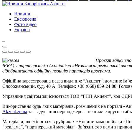
Новини
Ексклюзив
Фото-відео
Україна
Проєкт здійснено
IFRA) у партнерстві з Асоціацією «Незалежні регіональні видав
відображають офіційну позицію партнерів програми.
Офіційна зареєстрована назва видання: “Акцент”, доменне ім’я: 
Слобожанський, буд. 40 А. Телефон: +38 (068) 859-24-88. Голо
Управління сайтом здійснюється ТОВ “ГПП Акцент”, код ЄД
Використання будь-яких матеріалів, розміщених на порталі «Ак
Akzent.zp.ua
та згадування першоджерела не нижче другого абза
Матеріали, що містяться в рубриках «Новини компаній» та «По
“реклама”, “партнерський матеріал”. Зв’язатися з нами з приво