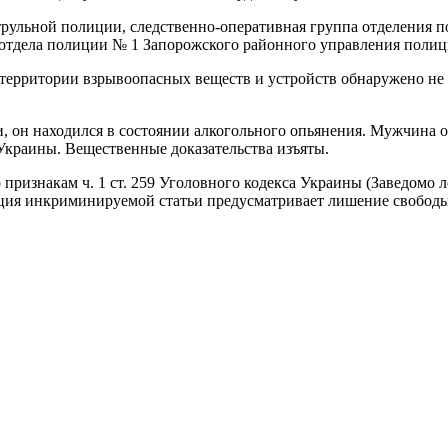
рульной полиции, следственно-оперативная группа отделения п
к отдела полиции № 1 Запорожского районного управления поли
территории взрывоопасных веществ и устройств обнаружено не 
, он находился в состоянии алкогольного опьянения. Мужчина о
 Украины. Вещественные доказательства изъяты.
признакам ч. 1 ст. 259 Уголовного кодекса Украины (Заведомо л
ия инкриминируемой статьи предусматривает лишение свободы н