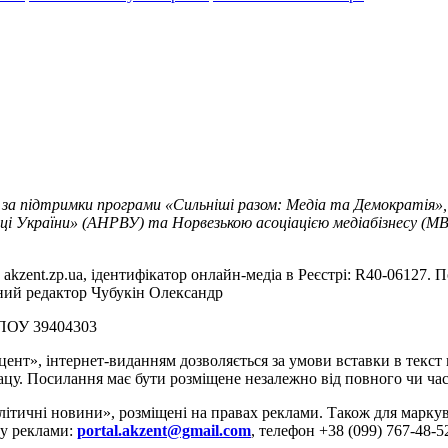
 за підтримки програми «Сильніші разом: Медіа та Демократія»,
ці України» (АНРВУ) та Норвезькою асоціацією медіабізнесу (MBL
akzent.zp.ua, ідентифікатор онлайн-медіа в Реєстрі: R40-06127. П
вний редактор Чубукін Олександр
РПОУ 39404303
цент», інтернет-виданням дозволяється за умови вставки в текс
цу. Посилання має бути розміщене незалежно від повного чи час
літичні новини», розміщені на правах реклами. Також для марк
ду реклами:
portal.akzent@gmail.com
, телефон +38 (099) 767-48-5