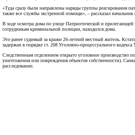
«Туда сразу были направлены наряды группы реагирования пат
также все службы экстренной помощи», – рассказал начальни
В ходе осмотра дома по улице Патриотической и прилегающей 
сотрудникам криминальной полиции, находился дома.
Это ранее судимый за кражи 26-летний местный житель. Кстати
задержан в порядке ст. 208 Уголовно-процессуального кодекса
Следственным отделением открыто уголовное производство по 
уничтожения или повреждения объектов собственности). Санкц
расследование.