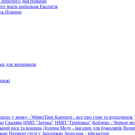
і робочого дня
Новини
арто знати рибалкам
Екологія
ень
Новини
?
ки для запоріжців
ріжжі
патах у зимку - WinterTime
Карпати - все про гори та відпочинок
ко
Свалява
НМП "Затока"
НМП "Грибовка"
Коблево - Черное мо
ьний віск та вощина
Долина Меду - магазин для бджолярів
Вади
іжжі
Натяжні стелі у Запоріжжі
Захисник - військторг