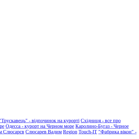
"Трускавець" - відпочинок на курорті
Східниця - все про
ре
Одесса - курорт на Черном море
Каролино-Бугаз - Черное
м Слюсарєв
Слюсарев Вадим
Region
Touch-IT
"Фабрика вікон" -