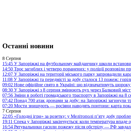
Останні новини
8 Серпня
15:45
У Запоріжжі на футбольному майданчику школи встанови
14:50
Троє загиблих і четверо поранених: у поліції розповіли п
12:07
У Запоріжжі на території міського парку запровадили ка
11:08
У Запоріжжі та передмісті за добу сталося 13 пожеж: горі
09:02
Нове офіційне свято в Україні: що відзначатимуть щороку
08:30
У Запоріжжі з 8 серпня змінюють рух через Балковий міст:
07:56
Зміни в роботі громадського траспорту в Запоріжжі на 8 
07:42
Понад 700 атак дронами за добу: на Запоріжжі загинули 
07:20
Мости знищують — росіяни наводять понтони: карта пока
7 Серпня
22:05
«Голодні ігри» за розетку: у Мелітополі п’яту добу пробл
19:11
Спека у Запоріжжі закінчується: коли температура впаде о
16:54
Рятувальники гасили пожежу після обстрілу — РФ завдал