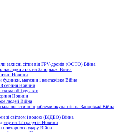
ли захисні сітки від FPV-дронів (ФОТО)
Війна
ро наслідки атак на Запоріжжі
Війна
рантин
Новини
ли будинки, магазин і вантажівка
Війна
 8 серпня
Новини
 схема об’їзду
авто
серпня
Новини
троє людей
Війна
зала логістичні проблеми окупантів на Запоріжжі
Війна
еми зі світлом і водою (ВІДЕО)
Війна
дразу на 12 градусів
Новини
а повторного удару
Війна