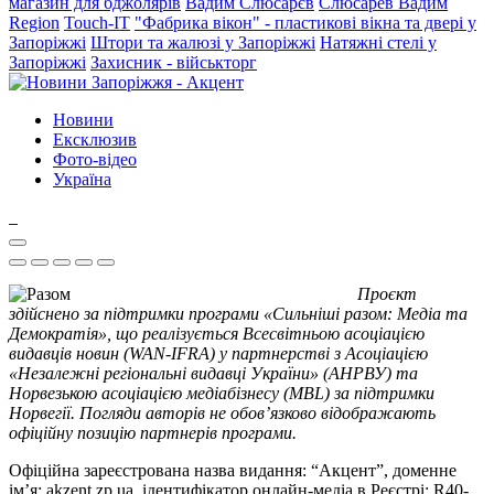
магазин для бджолярів
Вадим Слюсарєв
Слюсарев Вадим
Region
Touch-IT
"Фабрика вікон" - пластикові вікна та двері у
Запоріжжі
Штори та жалюзі у Запоріжжі
Натяжні стелі у
Запоріжжі
Захисник - військторг
Новини
Ексклюзив
Фото-відео
Україна
Проєкт
здійснено за підтримки програми «Сильніші разом: Медіа та
Демократія», що реалізується Всесвітньою асоціацією
видавців новин (WAN-IFRA) у партнерстві з Асоціацією
«Незалежні регіональні видавці України» (АНРВУ) та
Норвезькою асоціацією медіабізнесу (MBL) за підтримки
Норвегії. Погляди авторів не обов’язково відображають
офіційну позицію партнерів програми.
Офіційна зареєстрована назва видання: “Акцент”, доменне
ім’я: akzent.zp.ua, ідентифікатор онлайн-медіа в Реєстрі: R40-