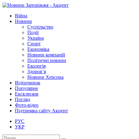
Війна
Новини
Суспільство
Події
Україна
Спорт
Економіка
Новини компаній
Політичні новини
Екологія
Здоров’я
Новини Херсона
Відпочинок
Популярне
Ексклюзив
Погляд
Фото-відео
Підтримка сайту Акцент
РУС
УКР