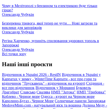
Чому в Мелітополі з бензином та електрикою буде тільки
гірше?
Олександр Чубукін
Безперевна тривога, якої тепер не чути… Нові загрози та
виклики для запоріжців
Олександр Чубукін
Регіна Харченко, зупиніть спилювання здорових тополь в
Запоріжжі
Олександр Чубукін
Всі точки зору
Наші інші проєкти
Відпочинок в Україні 2026 - RestIN
Відпочинок в Україні у
Карпатах у зимку - WinterTime
Карпати - все про гори та
відпочинок
"Трускавець" - відпочинок на курорті
Східниця -
все про відпочинок
Відпочинок у Моршині
Буковель
Драгобрат
Славсько
Свалява
НМП "Затока"
НМП "Грибовка"
Коблево - Черное море
Одесса - курорт на Черном море
Каролино-Бугаз - Черное Море
Солнечные панели Запорожья
MedoveMisto.com - натуральний віск та вощина
Долина Меду -