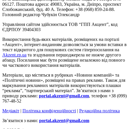
06127. Поштова адреса: 49083, Україна, м. Дніпро, проспект
Слобожанський, буд. 40 А. Телефон: +38 (068) 859-24-88.
Головний редактор Чубукін Олександр
Управління сайтом здійснюється ТОВ “ГПП Акцент”, код
ЄДРПОУ 39404303
Використання будь-яких матеріалів, розміщених на порталі
«Акцент», інтернет-виданням дозволяється за умови вставки в
текст відкритого для пошукових систем гіперпосилання на
Akzent.zp.ua
та згадування першоджерела не нижче другого
абзацу. Посилання має бути розміщене незалежно від повного
чи часткового використання матеріалів.
Матеріали, що містяться в рубриках «Новини компаній» та
«Політичні новини», розміщені на правах реклами. Також для
маркування рекламних матеріалів використвуються плашки
“реклама”, “партнерський матеріал”. Зв’язатися з нами з
приводу реклами:
portal.akzent@gmail.com
, телефон +38 (099)
767-48-52
Медіакіт
|
Політика конфіденційності
|
Редакційна політика
Зв’язатися з нами:
portal.akzent@gmail.com