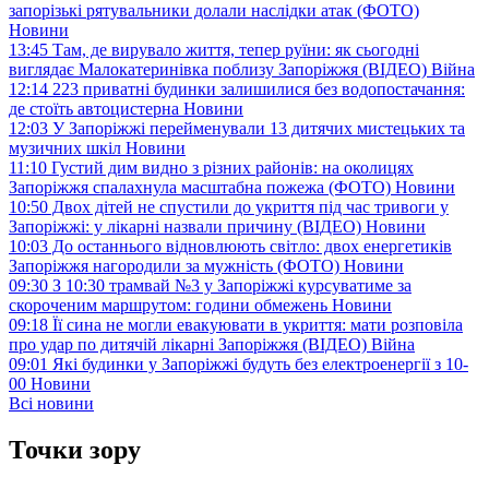
запорізькі рятувальники долали наслідки атак (ФОТО)
Новини
13:45
Там, де вирувало життя, тепер руїни: як сьогодні
виглядає Малокатеринівка поблизу Запоріжжя (ВІДЕО)
Війна
12:14
223 приватні будинки залишилися без водопостачання:
де стоїть автоцистерна
Новини
12:03
У Запоріжжі перейменували 13 дитячих мистецьких та
музичних шкіл
Новини
11:10
Густий дим видно з різних районів: на околицях
Запоріжжя спалахнула масштабна пожежа (ФОТО)
Новини
10:50
Двох дітей не спустили до укриття під час тривоги у
Запоріжжі: у лікарні назвали причину (ВІДЕО)
Новини
10:03
До останнього відновлюють світло: двох енергетиків
Запоріжжя нагородили за мужність (ФОТО)
Новини
09:30
З 10:30 трамвай №3 у Запоріжжі курсуватиме за
скороченим маршрутом: години обмежень
Новини
09:18
Її сина не могли евакуювати в укриття: мати розповіла
про удар по дитячій лікарні Запоріжжя (ВІДЕО)
Війна
09:01
Які будинки у Запоріжжі будуть без електроенергії з 10-
00
Новини
Всі новини
Точки зору