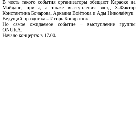
В честь такого события организаторы обещают Караоке на
Майдане, призы, а также выступления звезд Х-Фактор
Константина Бочарова, Аркадия Войтюка и Ады Николайчук.
Ведущий праздника – Игорь Кондратюк.
Но самое ожидаемое событие – выступление группы
ONUKA.
Начало концерта: в 17.00.