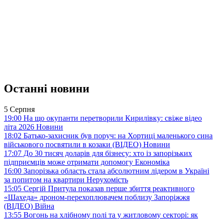
Останні новини
5 Серпня
19:00
На що окупанти перетворили Кирилівку: свіже відео
літа 2026
Новини
18:02
Батько-захисник був поруч: на Хортиці маленького сина
військового посвятили в козаки (ВІДЕО)
Новини
17:07
До 30 тисяч доларів для бізнесу: хто із запорізьких
підприємців може отримати допомогу
Економіка
16:00
Запорізька область стала абсолютним лідером в Україні
за попитом на квартири
Нерухомість
15:05
Сергій Притула показав перше збиття реактивного
«Шахеда» дроном-перехоплювачем поблизу Запоріжжя
(ВІДЕО)
Війна
13:55
Вогонь на хлібному полі та у житловому секторі: як