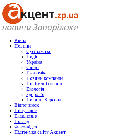
Війна
Новини
Суспільство
Події
Україна
Спорт
Економіка
Новини компаній
Політичні новини
Екологія
Здоров’я
Новини Херсона
Відпочинок
Популярне
Ексклюзив
Погляд
Фото-відео
Підтримка сайту Акцент