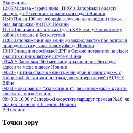
Відпочинок
12:05
Місцева «гаряча лінія» ПФУ в Запорізькій області
працює до 19 серпня: що зміниться надалі
Новини
11:40
Понад 100 вогнеборців залучали до ліквідації пожеж
біля Запоріжжя (ФОТО)
Новини
11:15
Три атаки по автівках і удар КАБами: у Запорізькому
районі є поранені
Без категорії
11:02
Запоріжжя ініціює зміни до законодавства про розподіл
природного газу в житловому фонді
Новини
10:10
Знищення російської ДРГ в Оріхові потрапило на відео:
аналітик оцінив загрозу штурму
Війна
09:46
У Запоріжжі 660 мешканців залишилися без води:
адреси та місце підвозу
Новини
09:20
«Дитина спала в кімнаті, коли дрон вдарив у дах»: у
Запоріжжі після атаки постраждали четверо людей (ВІДЕО)
Війна
09:00
Нові правила “Укрзалізниці” для Запоріжжя: як купити
квиток на поїзд
Новини
08:40
Із 10:00 у Запоріжжі скоротять маршрут трамвая №16: як
працює транспорт 6 серпня
Новини
Всі новини
Точки зору