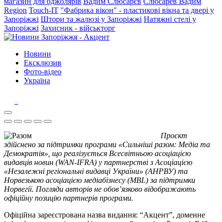
магазин для бджолярів
Вадим Слюсарєв
Слюсарев Вадим
Region
Touch-IT
"Фабрика вікон" - пластикові вікна та двері у
Запоріжжі
Штори та жалюзі у Запоріжжі
Натяжні стелі у
Запоріжжі
Захисник - військторг
Новини
Ексклюзив
Фото-відео
Україна
Проєкт
здійснено за підтримки програми «Сильніші разом: Медіа та
Демократія», що реалізується Всесвітньою асоціацією
видавців новин (WAN-IFRA) у партнерстві з Асоціацією
«Незалежні регіональні видавці України» (АНРВУ) та
Норвезькою асоціацією медіабізнесу (MBL) за підтримки
Норвегії. Погляди авторів не обов’язково відображають
офіційну позицію партнерів програми.
Офіційна зареєстрована назва видання: “Акцент”, доменне