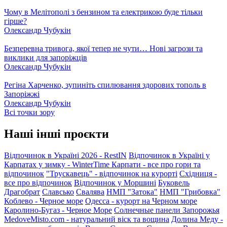
Чому в Мелітополі з бензином та електрикою буде тільки
гірше?
Олександр Чубукін
Безперевна тривога, якої тепер не чути… Нові загрози та
виклики для запоріжців
Олександр Чубукін
Регіна Харченко, зупиніть спилювання здорових тополь в
Запоріжжі
Олександр Чубукін
Всі точки зору
Наші інші проєкти
Відпочинок в Україні 2026 - RestIN
Відпочинок в Україні у
Карпатах у зимку - WinterTime
Карпати - все про гори та
відпочинок
"Трускавець" - відпочинок на курорті
Східниця -
все про відпочинок
Відпочинок у Моршині
Буковель
Драгобрат
Славсько
Свалява
НМП "Затока"
НМП "Грибовка"
Коблево - Черное море
Одесса - курорт на Черном море
Каролино-Бугаз - Черное Море
Солнечные панели Запорожья
MedoveMisto.com - натуральний віск та вощина
Долина Меду -