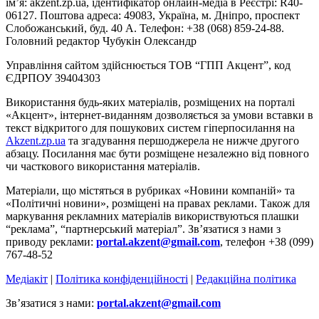
ім’я: akzent.zp.ua, ідентифікатор онлайн-медіа в Реєстрі: R40-
06127. Поштова адреса: 49083, Україна, м. Дніпро, проспект
Слобожанський, буд. 40 А. Телефон: +38 (068) 859-24-88.
Головний редактор Чубукін Олександр
Управління сайтом здійснюється ТОВ “ГПП Акцент”, код
ЄДРПОУ 39404303
Використання будь-яких матеріалів, розміщених на порталі
«Акцент», інтернет-виданням дозволяється за умови вставки в
текст відкритого для пошукових систем гіперпосилання на
Akzent.zp.ua
та згадування першоджерела не нижче другого
абзацу. Посилання має бути розміщене незалежно від повного
чи часткового використання матеріалів.
Матеріали, що містяться в рубриках «Новини компаній» та
«Політичні новини», розміщені на правах реклами. Також для
маркування рекламних матеріалів використвуються плашки
“реклама”, “партнерський матеріал”. Зв’язатися з нами з
приводу реклами:
portal.akzent@gmail.com
, телефон +38 (099)
767-48-52
Медіакіт
|
Політика конфіденційності
|
Редакційна політика
Зв’язатися з нами:
portal.akzent@gmail.com