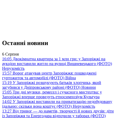
Останні новини
6 Серпня
16:05
Двокімнатна квартира за 1 млн грн: у Запоріжжі на
аукціон виставили житло на вулиці Вишневецького (ФОТО)
Нерухомість
15:57
Ворог атакував центр Запоріжжя: пошкоджені
гуртожиток та автомобілі (ФОТО)
Війна
15:19
У Запоріжжі розшукують батьків хлопчика, який
загубився у Дніпровському районі (ФОТО)
Новини
15:05
Три дні музики, ремесел і сучасного мистецтва: у
Запоріжжі вперше проведуть етносимпозіум
Культура
14:02
У Запоріжжі виставили на приватизацію недобудовану
їдальню: скільки вона коштує (ФОТО)
Нерухомість
13:27
Від тривог — до наметів, творчості й нових друзів: діти
із Запоріжжя та Енергодара відпочили у таборах (ФОТО)