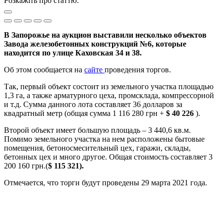
Розкажіть про статтю:
В Запорожье на аукцион выставили несколько объектов
Завода железобетонных конструкций №6, которые
находится по улице Каховская 34 и 38.
Об этом сообщается на
сайте
проведения торгов.
Так, первый объект состоит из земельного участка площадью
1,3 га, а также арматурного цеха, промсклада, компрессорной
и т.д. Сумма данного лота составляет 36 долларов за
квадратный метр (общая сумма 1 116 280 грн +
$ 40 226
).
Второй объект имеет большую площадь – 3 440,6 кв.м.
Помимо земельного участка на нем расположены бытовые
помещения, бетоносмесительный цех, гаражи, склады,
бетонных цех и много другое. Общая стоимость составляет 3
200 160 грн.(
$ 115 321).
Отмечается, что торги будут проведены 29 марта 2021 года.