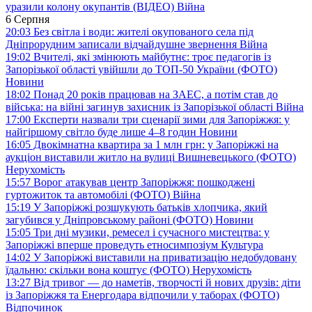
уразили колону окупантів (ВІДЕО)
Війна
6 Серпня
20:03
Без світла і води: жителі окупованого села під
Дніпрорудним записали відчайдушне звернення
Війна
19:02
Вчителі, які змінюють майбутнє: троє педагогів із
Запорізької області увійшли до ТОП-50 України (ФОТО)
Новини
18:02
Понад 20 років працював на ЗАЕС, а потім став до
війська: на війні загинув захисник із Запорізької області
Війна
17:00
Експерти назвали три сценарії зими для Запоріжжя: у
найгіршому світло буде лише 4–8 годин
Новини
16:05
Двокімнатна квартира за 1 млн грн: у Запоріжжі на
аукціон виставили житло на вулиці Вишневецького (ФОТО)
Нерухомість
15:57
Ворог атакував центр Запоріжжя: пошкоджені
гуртожиток та автомобілі (ФОТО)
Війна
15:19
У Запоріжжі розшукують батьків хлопчика, який
загубився у Дніпровському районі (ФОТО)
Новини
15:05
Три дні музики, ремесел і сучасного мистецтва: у
Запоріжжі вперше проведуть етносимпозіум
Культура
14:02
У Запоріжжі виставили на приватизацію недобудовану
їдальню: скільки вона коштує (ФОТО)
Нерухомість
13:27
Від тривог — до наметів, творчості й нових друзів: діти
із Запоріжжя та Енергодара відпочили у таборах (ФОТО)
Відпочинок