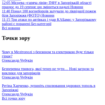
12:05
Місцева «гаряча лінія» ПФУ в Запорізькій області
працює до 19 серпня: що зміниться надалі
Новини
11:40
Понад 100 вогнеборців залучали до ліквідації пожеж
біля Запоріжжя (ФОТО)
Новини
11:15
Три атаки по автівках і удар КАБами: у Запорізькому
районі є поранені
Без категорії
Всі новини
Точки зору
Чому в Мелітополі з бензином та електрикою буде тільки
гірше?
Олександр Чубукін
Безперевна тривога, якої тепер не чути… Нові загрози та
виклики для запоріжців
Олександр Чубукін
Регіна Харченко, зупиніть спилювання здорових тополь в
Запоріжжі
Олександр Чубукін
Всі точки зору