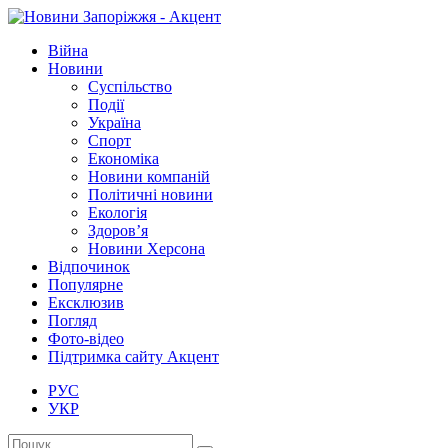
Війна
Новини
Суспільство
Події
Україна
Спорт
Економіка
Новини компаній
Політичні новини
Екологія
Здоров’я
Новини Херсона
Відпочинок
Популярне
Ексклюзив
Погляд
Фото-відео
Підтримка сайту Акцент
РУС
УКР