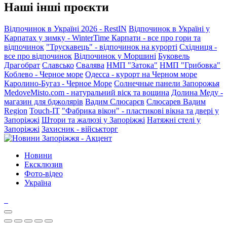
Наші інші проєкти
Відпочинок в Україні 2026 - RestIN
Відпочинок в Україні у
Карпатах у зимку - WinterTime
Карпати - все про гори та
відпочинок
"Трускавець" - відпочинок на курорті
Східниця -
все про відпочинок
Відпочинок у Моршині
Буковель
Драгобрат
Славсько
Свалява
НМП "Затока"
НМП "Грибовка"
Коблево - Черное море
Одесса - курорт на Черном море
Каролино-Бугаз - Черное Море
Солнечные панели Запорожья
MedoveMisto.com - натуральний віск та вощина
Долина Меду -
магазин для бджолярів
Вадим Слюсарєв
Слюсарев Вадим
Region
Touch-IT
"Фабрика вікон" - пластикові вікна та двері у
Запоріжжі
Штори та жалюзі у Запоріжжі
Натяжні стелі у
Запоріжжі
Захисник - військторг
Новини
Ексклюзив
Фото-відео
Україна