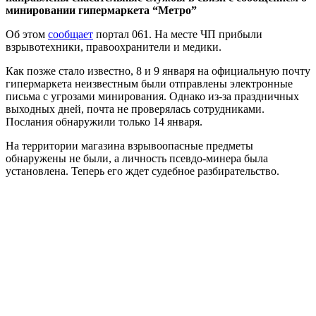
минировании гипермаркета “Метро”
Об этом
сообщает
портал 061. На месте ЧП прибыли
взрывотехники, правоохранители и медики.
Как позже стало известно, 8 и 9 января на официальную почту
гипермаркета неизвестным были отправлены электронные
письма с угрозами минирования. Однако из-за праздничных
выходных дней, почта не проверялась сотрудниками.
Послания обнаружили только 14 января.
На территории магазина взрывоопасные предметы
обнаружены не были, а личность псевдо-минера была
установлена. Теперь его ждет судебное разбирательство.