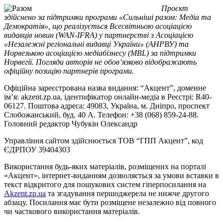
Проєкт
здійснено за підтримки програми «Сильніші разом: Медіа та
Демократія», що реалізується Всесвітньою асоціацією
видавців новин (WAN-IFRA) у партнерстві з Асоціацією
«Незалежні регіональні видавці України» (АНРВУ) та
Норвезькою асоціацією медіабізнесу (MBL) за підтримки
Норвегії. Погляди авторів не обов’язково відображають
офіційну позицію партнерів програми.
Офіційна зареєстрована назва видання: “Акцент”, доменне
ім’я: akzent.zp.ua, ідентифікатор онлайн-медіа в Реєстрі: R40-
06127. Поштова адреса: 49083, Україна, м. Дніпро, проспект
Слобожанський, буд. 40 А. Телефон: +38 (068) 859-24-88.
Головний редактор Чубукін Олександр
Управління сайтом здійснюється ТОВ “ГПП Акцент”, код
ЄДРПОУ 39404303
Використання будь-яких матеріалів, розміщених на порталі
«Акцент», інтернет-виданням дозволяється за умови вставки в
текст відкритого для пошукових систем гіперпосилання на
Akzent.zp.ua
та згадування першоджерела не нижче другого
абзацу. Посилання має бути розміщене незалежно від повного
чи часткового використання матеріалів.