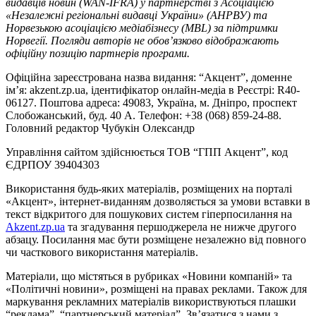
видавців новин (WAN-IFRA) у партнерстві з Асоціацією
«Незалежні регіональні видавці України» (АНРВУ) та
Норвезькою асоціацією медіабізнесу (MBL) за підтримки
Норвегії. Погляди авторів не обов’язково відображають
офіційну позицію партнерів програми.
Офіційна зареєстрована назва видання: “Акцент”, доменне
ім’я: akzent.zp.ua, ідентифікатор онлайн-медіа в Реєстрі: R40-
06127. Поштова адреса: 49083, Україна, м. Дніпро, проспект
Слобожанський, буд. 40 А. Телефон: +38 (068) 859-24-88.
Головний редактор Чубукін Олександр
Управління сайтом здійснюється ТОВ “ГПП Акцент”, код
ЄДРПОУ 39404303
Використання будь-яких матеріалів, розміщених на порталі
«Акцент», інтернет-виданням дозволяється за умови вставки в
текст відкритого для пошукових систем гіперпосилання на
Akzent.zp.ua
та згадування першоджерела не нижче другого
абзацу. Посилання має бути розміщене незалежно від повного
чи часткового використання матеріалів.
Матеріали, що містяться в рубриках «Новини компаній» та
«Політичні новини», розміщені на правах реклами. Також для
маркування рекламних матеріалів використвуються плашки
“реклама”, “партнерський матеріал”. Зв’язатися з нами з