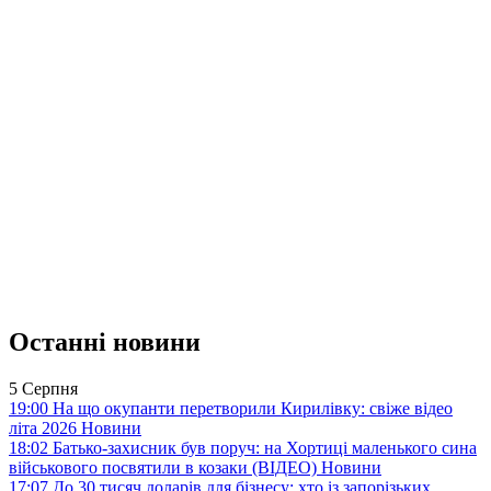
Останні новини
5 Серпня
19:00
На що окупанти перетворили Кирилівку: свіже відео
літа 2026
Новини
18:02
Батько-захисник був поруч: на Хортиці маленького сина
військового посвятили в козаки (ВІДЕО)
Новини
17:07
До 30 тисяч доларів для бізнесу: хто із запорізьких