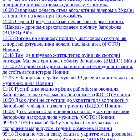
підприємців може отримати допомогу
Економіка
16:00
Запорізька область стала абсолютним лідером в Україні
за попитом на квартири
Нерухомість
15:05
Сергій Притула показав перше збиття реактивного
«Шахеда» дроном-перехоплювачем поблизу Запоріжжя
(ВІДЕО)
Війна
13:55
Вогонь на хлібному полі та у житловому секторі: як
запорізькі рятувальники долали наслідки атак (ФОТО)
Новини
13:45
Там, де вирувало життя, тепер руїни: як сьогодні
виглядає Малокатеринівка поблизу Запоріжжя (ВІДЕО)
Війна
12:14
223 приватні будинки залишилися без водопостачання:
де стоїть автоцистерна
Новини
12:03
У Запоріжжі перейменували 13 дитячих мистецьких та
музичних шкіл
Новини
11:10
Густий дим видно з різних районів: на околицях
Запоріжжя спалахнула масштабна пожежа (ФОТО)
Новини
10:50
Двох дітей не спустили до укриття під час тривоги у
Запоріжжі: у лікарні назвали причину (ВІДЕО)
Новини
10:03
До останнього відновлюють світло: двох енергетиків
Запоріжжя нагородили за мужність (ФОТО)
Новини
09:30
З 10:30 трамвай №3 у Запоріжжі курсуватиме за
скороченим маршрутом: години обмежень
Новини
09:18
Її сина не могли евакуювати в укриття: мати розповіла
про удар по дитячій лікарні Запоріжжя (ВІДЕО)
Війна