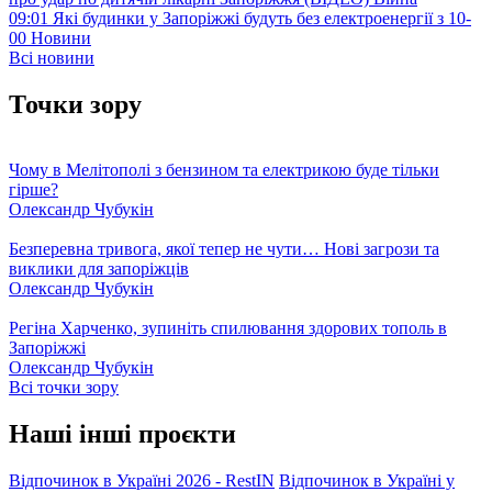
09:01
Які будинки у Запоріжжі будуть без електроенергії з 10-
00
Новини
Всі новини
Точки зору
Чому в Мелітополі з бензином та електрикою буде тільки
гірше?
Олександр Чубукін
Безперевна тривога, якої тепер не чути… Нові загрози та
виклики для запоріжців
Олександр Чубукін
Регіна Харченко, зупиніть спилювання здорових тополь в
Запоріжжі
Олександр Чубукін
Всі точки зору
Наші інші проєкти
Відпочинок в Україні 2026 - RestIN
Відпочинок в Україні у