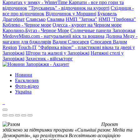
Карпатах у зимку - WinterTime
Карпати - все про гори та
відпочинок
"Трускавець" - відпочинок на курорті
Східниця -
все про відпочинок
Відпочинок у Моршині
Буковель
Драгобрат
Славсько
Свалява
НМП "Затока"
НМП "Грибовка"
Коблево - Черное море
Одесса - курорт на Черном море
Каролино-Бугаз - Черное Море
Солнечные панели Запорожья
MedoveMisto.com - натуральний віск та вощина
Долина Меду -
магазин для бджолярів
Вадим Слюсарєв
Слюсарев Вадим
Region
Touch-IT
"Фабрика вікон" - пластикові вікна та двері у
Запоріжжі
Штори та жалюзі у Запоріжжі
Натяжні стелі у
Запоріжжі
Захисник - військторг
Новини
Ексклюзив
Фото-відео
Україна
Проєкт
здійснено за підтримки програми «Сильніші разом: Медіа та
Демократія», що реалізується Всесвітньою асоціацією