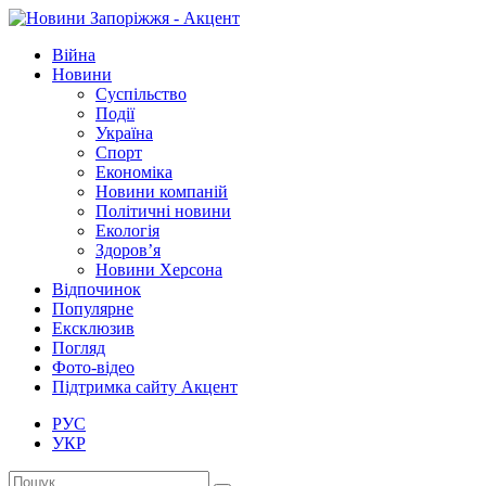
Війна
Новини
Суспільство
Події
Україна
Спорт
Економіка
Новини компаній
Політичні новини
Екологія
Здоров’я
Новини Херсона
Відпочинок
Популярне
Ексклюзив
Погляд
Фото-відео
Підтримка сайту Акцент
РУС
УКР