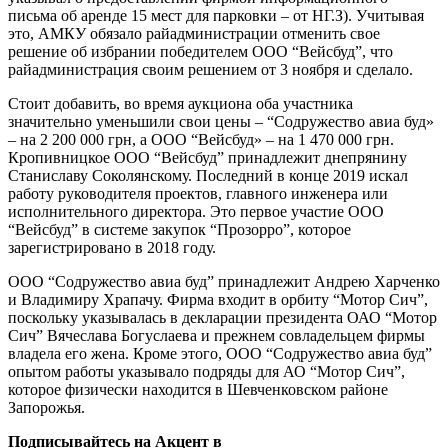
письма об аренде 15 мест для парковки – от НГ.З). Учитывая
это, АМКУ обязало райадминистрации отменить свое
решение об избрании победителем ООО “Вейсбуд”, что
райадминистрация своим решением от 3 ноября и сделало.
Стоит добавить, во время аукциона оба участника
значительно уменьшили свои цены – “Содружество авиа буд»
– на 2 200 000 грн, а ООО “Вейсбуд» – на 1 470 000 грн.
Кропивницкое ООО “Вейсбуд” принадлежит днепрянину
Станиславу Соколянскому. Последний в конце 2019 искал
работу руководителя проектов, главного инженера или
исполнительного директора. Это первое участие ООО
“Вейсбуд” в системе закупок “Прозорро”, которое
зарегистрировано в 2018 году.
ООО “Содружество авиа буд” принадлежит Андрею Харченко
и Владимиру Храпачу. Фирма входит в орбиту “Мотор Сич”,
поскольку указывалась в декларации президента ОАО “Мотор
Сич” Вячеслава Богуслаева и прежнем совладельцем фирмы
владела его жена. Кроме этого, ООО “Содружество авиа буд”
опытом работы указывало подряды для АО “Мотор Сич”,
которое физически находится в Шевченковском районе
Запорожья.
Подписывайтесь на Акцент в