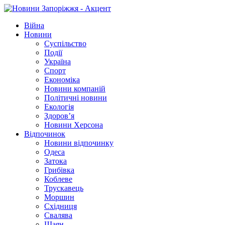
Війна
Новини
Суспільство
Події
Україна
Спорт
Економіка
Новини компаній
Політичні новини
Екологія
Здоров’я
Новини Херсона
Відпочинок
Новини відпочинку
Одеса
Затока
Грибівка
Коблеве
Трускавець
Моршин
Східниця
Свалява
Шаян