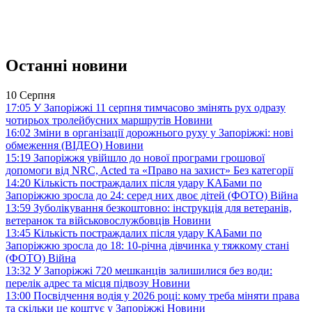
Останні новини
10 Серпня
17:05
У Запоріжжі 11 серпня тимчасово змінять рух одразу
чотирьох тролейбусних маршрутів
Новини
16:02
Зміни в організації дорожнього руху у Запоріжжі: нові
обмеження (ВІДЕО)
Новини
15:19
Запоріжжя увійшло до нової програми грошової
допомоги від NRC, Acted та «Право на захист»
Без категорії
14:20
Кількість постраждалих після удару КАБами по
Запоріжжю зросла до 24: серед них двоє дітей (ФОТО)
Війна
13:59
Зуболікування безкоштовно: інструкція для ветеранів,
ветеранок та військовослужбовців
Новини
13:45
Кількість постраждалих після удару КАБами по
Запоріжжю зросла до 18: 10-річна дівчинка у тяжкому стані
(ФОТО)
Війна
13:32
У Запоріжжі 720 мешканців залишилися без води:
перелік адрес та місця підвозу
Новини
13:00
Посвідчення водія у 2026 році: кому треба міняти права
та скільки це коштує у Запоріжжі
Новини