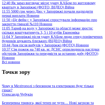
12:40
Як зараз виглядає місце удару КАБом по житловому
кварталу в Запоріжжі (ФОТО, ВІДЕО)
Війна
11:55
5000 грн через Дію: у Запоріжжі почали надходити
перші виплати
Новини
11:50
«Це фейк»: у Запоріжжі спростували інформацію про
закриття гімназії №110
Новини
11:05
Тариф на воду у Запоріжжі та області може зрости:
скільки коштуватимуть 3, 5 і 10 кубів
Економіка
11:04
У Запоріжжі після удару КАБом люди серед понівечених
будинків шукають близьких (ВІДЕО)
Війна
10:44
Дим після вибухів у Запоріжжі (ФОТО)
Новини
10:37
Сім пожеж на 740 кв. м: ДСНС оприлюднила наслідки
обстрілів Запоріжжя та передмістя за останню добу (ФОТО)
Новини
Всі новини
Точки зору
Чому в Мелітополі з бензином та електрикою буде тільки
гірше?
Олександр Чубукін
Безперевна тривога, якої тепер не чути… Нові загрози та