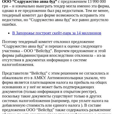
ООО “Содружество авиа буд”
с предложением 13 990 000
грн – и изначально выиграть тендер могла именно эта фирма,
однако в ее предложении был ряд недостатков. Тем не менее,
тендерный комитет дал фирме возможность исправить эти
недостатки, но “Содружество авиа буд” все равно допустило
ошибки.
В Запорожье построят скейт-парк за 14 миллионов
Поэтому тендерный комитет отклонил предложение
“Содружество авиа буд” и перешел к оценке следующего
участника – ООО “Вейсбуд”. Впрочем предложение и этой
фирмы райадминистрация впоследствии отклонила – из-за
отсутствия в документах информации о системе
налогообложения.
Представители “Вейсбуд” с этим решением не согласились и
обжаловали его в АМКУ. Антимонопольщики указали, что
фирма является плательщиком налога на прибыль на общих
основаниях и у неё не может быть подтверждающих
документов (только информация в открытом реестре),
поскольку такие документы существуют только в других
системах налогообложения (например, при уплате налога на
добавленную стоимость или единого налога ). В составе
предложения ООО “Вейсбуд” также содержалось разъяснение