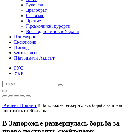
Буковель
Драгобрат
Славсько
Яремче
Гірськолижні курорти
Весь відпочинок в Україні
Популярне
Ексклюзив
Погляд
Фото-відео
Підтримати Акцент
РУС
УКР
Акцент
Новини
В Запорожье развернулась борьба за право
построить скейт-парк
В Запорожье развернулась борьба за
право построить скейт-парк