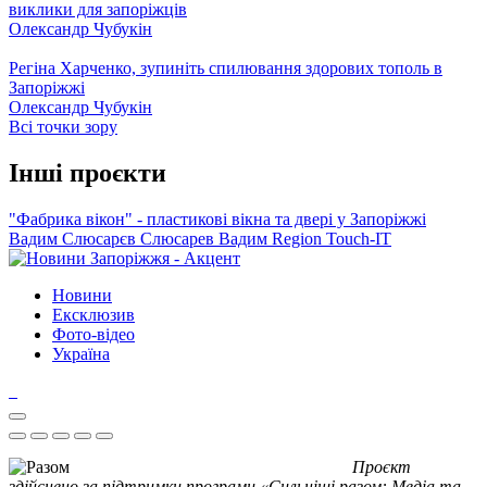
виклики для запоріжців
Олександр Чубукін
Регіна Харченко, зупиніть спилювання здорових тополь в
Запоріжжі
Олександр Чубукін
Всі точки зору
Інші проєкти
"Фабрика вікон" - пластикові вікна та двері у Запоріжжі
Вадим Слюсарєв
Слюсарев Вадим
Region
Touch-IT
Новини
Ексклюзив
Фото-відео
Україна
Проєкт
здійснено за підтримки програми «Сильніші разом: Медіа та