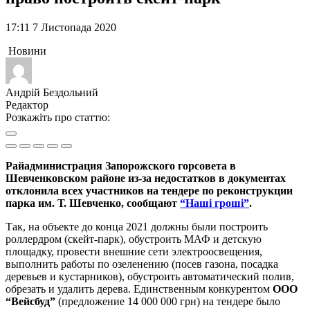
17:11 7 Листопада 2020
Новини
Андрій Бездольний
Редактор
Розкажіть про статтю:
Райадминистрация Запорожского горсовета в
Шевченковском районе из-за недостатков в документах
отклонила всех участников на тендере по реконструкции
парка им. Т. Шевченко, сообщают
“Наші гроші”
.
Так, на объекте до конца 2021 должны были построить
роллердром (скейт-парк), обустроить МАФ и детскую
площадку, провести внешние сети электроосвещения,
выполнить работы по озеленению (посев газона, посадка
деревьев и кустарников), обустроить автоматический полив,
обрезать и удалить дерева. Единственным конкурентом
ООО
“Вейсбуд”
(предложение 14 000 000 грн) на тендере было