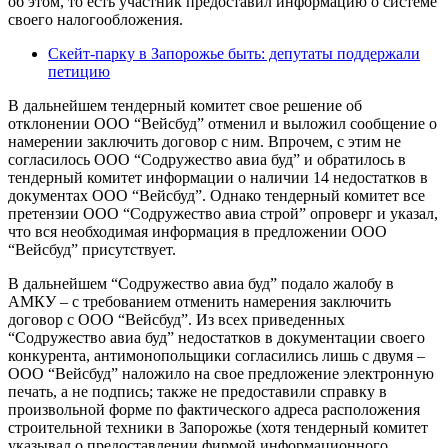
об этом, то есть участник предоставил информацию о системе
своего налогообложения.
Скейт-парку в Запорожье быть: депутаты поддержали
петицию
В дальнейшем тендерный комитет свое решение об
отклонении ООО “Вейсбуд” отменил и выложил сообщение о
намерении заключить договор с ним. Впрочем, с этим не
согласилось ООО “Содружество авиа буд” и обратилось в
тендерный комитет информации о наличии 14 недостатков в
документах ООО “Вейсбуд”. Однако тендерный комитет все
претензии ООО “Содружество авиа строй” опроверг и указал,
что вся необходимая информация в предложении ООО
“Вейсбуд” присутствует.
В дальнейшем “Содружество авиа буд” подало жалобу в
АМКУ – с требованием отменить намерения заключить
договор с ООО “Вейсбуд”. Из всех приведенных
“Содружество авиа буд” недостатков в документации своего
конкурента, антимонопольщики согласились лишь с двумя –
ООО “Вейсбуд” наложило на свое предложение электронную
печать, а не подпись; также не предоставили справку в
произвольной форме по фактического адреса расположения
строительной техники в Запорожье (хотя тендерный комитет
указывал о предоставлении фирмой информационного