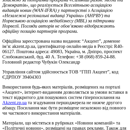
Демократія», що реалізується Всесвітньою асоціацією
видавців новин (WAN-IFRA) у партнерстві з Асоціацією
«Незалежні регіональні видавці України» (АНРВУ) та
Норвезькою асоціацією медіабізнесу (MBL) за підтримки
Норвегії. Погляди авторів не обов’язково відображають
офіційну позицію партнерів програми.
Офіційна зареєстрована назва видання: “Акцент”, доменне
ім’я: akzent.zp.ua, ідентифікатор онлайн-медіа в Реєстрі: R40-
06127. Поштова адреса: 49083, Україна, м. Дніпро, проспект
Слобожанський, буд. 40 А. Телефон: +38 (068) 859-24-88.
Головний редактор Чубукін Олександр
Управління сайтом здійснюється ТОВ “ГПП Акцент”, код
ЄДРПОУ 39404303
Використання будь-яких матеріалів, розміщених на порталі
«Акцент», інтернет-виданням дозволяється за умови вставки в
текст відкритого для пошукових систем гіперпосилання на
Akzent.zp.ua
та згадування першоджерела не нижче другого
абзацу. Посилання має бути розміщене незалежно від повного
чи часткового використання матеріалів.
Матеріали, що містяться в рубриках «Новини компаній» та
«Політичні новини», розміщені на правах реклами. Також для