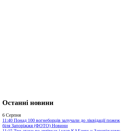
Останні новини
6 Серпня
11:40
Понад 100 вогнеборців залучали до ліквідації пожеж
біля Запоріжжя (ФОТО)
Новини
11:15
Три атаки по автівках і удар КАБами: у Запорізькому