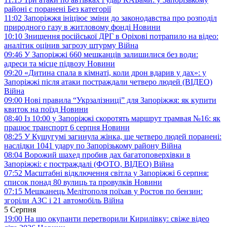
районі є поранені
Без категорії
11:02
Запоріжжя ініціює зміни до законодавства про розподіл
природного газу в житловому фонді
Новини
10:10
Знищення російської ДРГ в Оріхові потрапило на відео:
аналітик оцінив загрозу штурму
Війна
09:46
У Запоріжжі 660 мешканців залишилися без води:
адреси та місце підвозу
Новини
09:20
«Дитина спала в кімнаті, коли дрон вдарив у дах»: у
Запоріжжі після атаки постраждали четверо людей (ВІДЕО)
Війна
09:00
Нові правила “Укрзалізниці” для Запоріжжя: як купити
квиток на поїзд
Новини
08:40
Із 10:00 у Запоріжжі скоротять маршрут трамвая №16: як
працює транспорт 6 серпня
Новини
08:25
У Кушугумі загинула жінка, ще четверо людей поранені:
наслідки 1041 удару по Запорізькому району
Війна
08:04
Ворожий шахед пробив дах багатоповерхівки в
Запоріжжі: є постраждалі (ФОТО, ВІДЕО)
Війна
07:52
Масштабні відключення світла у Запоріжжі 6 серпня:
список понад 80 вулиць та провулків
Новини
07:15
Мешканець Мелітополя поїхав у Ростов по бензин:
згоріли АЗС і 21 автомобіль
Війна
5 Серпня
19:00
На що окупанти перетворили Кирилівку: свіже відео