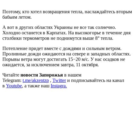
Поэтому, кто хотел возвращения тепла, наслаждайтесь вторым
бабьим летом.
А вот в других областях Украины не все так солнечно.
Холодно останется в Карпатах. На высокогорье в течение дня
столбики термометров не поднимутся выше 8° тепла.
Потепление придет вместе с дождями и сильным ветром.
Проливные дожди ожидаются на севере и западных областях.
Порывы ветра могут достигать 15−20 м/с. У нас осадков не
ожидается, за исключением завтра, 11 октября.
Читайте
новости Запорожья
в нашем
Telegram:
t.me/akzentzp
,
Twitter
и подписывайтесь на канал
в
Youtube
, а также наш
Instagra.