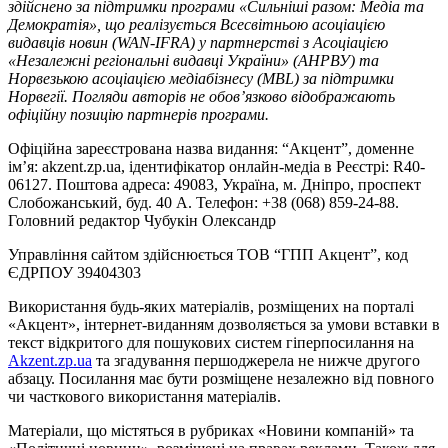
здійснено за підтримки програми «Сильніші разом: Медіа та
Демократія», що реалізується Всесвітньою асоціацією
видавців новин (WAN-IFRA) у партнерстві з Асоціацією
«Незалежні регіональні видавці України» (АНРВУ) та
Норвезькою асоціацією медіабізнесу (MBL) за підтримки
Норвегії. Погляди авторів не обов’язково відображають
офіційну позицію партнерів програми.
Офіційна зареєстрована назва видання: “Акцент”, доменне
ім’я: akzent.zp.ua, ідентифікатор онлайн-медіа в Реєстрі: R40-
06127. Поштова адреса: 49083, Україна, м. Дніпро, проспект
Слобожанський, буд. 40 А. Телефон: +38 (068) 859-24-88.
Головний редактор Чубукін Олександр
Управління сайтом здійснюється ТОВ “ГПП Акцент”, код
ЄДРПОУ 39404303
Використання будь-яких матеріалів, розміщених на порталі
«Акцент», інтернет-виданням дозволяється за умови вставки в
текст відкритого для пошукових систем гіперпосилання на
Akzent.zp.ua
та згадування першоджерела не нижче другого
абзацу. Посилання має бути розміщене незалежно від повного
чи часткового використання матеріалів.
Матеріали, що містяться в рубриках «Новини компаній» та