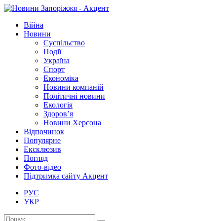
Війна
Новини
Суспільство
Події
Україна
Спорт
Економіка
Новини компаній
Політичні новини
Екологія
Здоров’я
Новини Херсона
Відпочинок
Популярне
Ексклюзив
Погляд
Фото-відео
Підтримка сайту Акцент
РУС
УКР