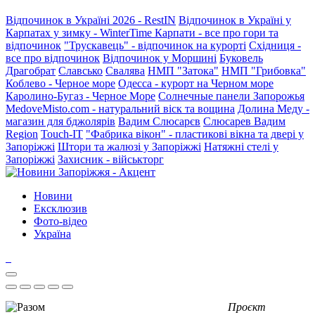
Відпочинок в Україні 2026 - RestIN
Відпочинок в Україні у
Карпатах у зимку - WinterTime
Карпати - все про гори та
відпочинок
"Трускавець" - відпочинок на курорті
Східниця -
все про відпочинок
Відпочинок у Моршині
Буковель
Драгобрат
Славсько
Свалява
НМП "Затока"
НМП "Грибовка"
Коблево - Черное море
Одесса - курорт на Черном море
Каролино-Бугаз - Черное Море
Солнечные панели Запорожья
MedoveMisto.com - натуральний віск та вощина
Долина Меду -
магазин для бджолярів
Вадим Слюсарєв
Слюсарев Вадим
Region
Touch-IT
"Фабрика вікон" - пластикові вікна та двері у
Запоріжжі
Штори та жалюзі у Запоріжжі
Натяжні стелі у
Запоріжжі
Захисник - військторг
Новини
Ексклюзив
Фото-відео
Україна
Проєкт