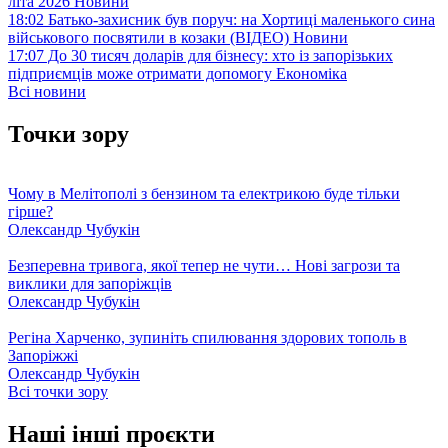
літа 2026
Новини
18:02
Батько-захисник був поруч: на Хортиці маленького сина
військового посвятили в козаки (ВІДЕО)
Новини
17:07
До 30 тисяч доларів для бізнесу: хто із запорізьких
підприємців може отримати допомогу
Економіка
Всі новини
Точки зору
Чому в Мелітополі з бензином та електрикою буде тільки
гірше?
Олександр Чубукін
Безперевна тривога, якої тепер не чути… Нові загрози та
виклики для запоріжців
Олександр Чубукін
Регіна Харченко, зупиніть спилювання здорових тополь в
Запоріжжі
Олександр Чубукін
Всі точки зору
Наші інші проєкти