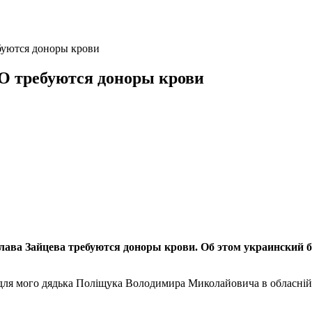
буются доноры крови
О требуются доноры крови
лава Зайцева требуются доноры крови. Об этом украинский бо
ля мого дядька Поліщука Володимира Миколайовича в обласній клі