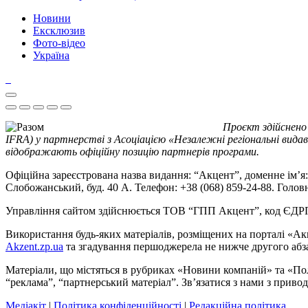
Новини
Ексклюзив
Фото-відео
Україна
Проєкт здійснено
IFRA) у партнерстві з Асоціацією «Незалежні регіональні видав
відображають офіційну позицію партнерів програми.
Офіційна зареєстрована назва видання: “Акцент”, доменне ім’я: 
Слобожанський, буд. 40 А. Телефон: +38 (068) 859-24-88. Голо
Управління сайтом здійснюється ТОВ “ГПП Акцент”, код ЄД
Використання будь-яких матеріалів, розміщених на порталі «Ак
Akzent.zp.ua
та згадування першоджерела не нижче другого абза
Матеріали, що містяться в рубриках «Новини компаній» та «По
“реклама”, “партнерський матеріал”. Зв’язатися з нами з приво
Медіакіт
|
Політика конфіденційності
|
Редакційна політика