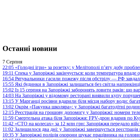
Останні новини
7 Серпня
22:05
«Голодні ігри» за розетку: у Мелітополі п’яту добу пробл
19:11
Спека у Запоріжжі закінчується: коли температура впаде о
16:54
Рятувальники гасили пожежу після обстрілу — РФ завдал
15:55
Які будинки в Запоріжжі залишаться без світла наприкінц
15:02
Із 15 серпня на Запоріжжі заборонять ловити раків: що в
14:03
На Запоріжжі у відомому ресторані виявили купу поруш
13:15
У Марганці росіяни вдарили біля місця набору води: баг
13:02
Окрім «Пакунка школяра»: у Запоріжжі багатодітні роди
12:15
Реєстрація на грошову допомогу у Запоріжжі: номери те
11:59
Смертельна атака біля Запоріжжя: FPV-дрон вдарив по 
11:42
«СТО на колесах» за 12 млн грн: Запоріжжя передало ві
11:02
Залишилося два дні: у Запоріжжі завершується реєстрація
10:35
У Запоріжжі поліція охорони шукає працівника на голов