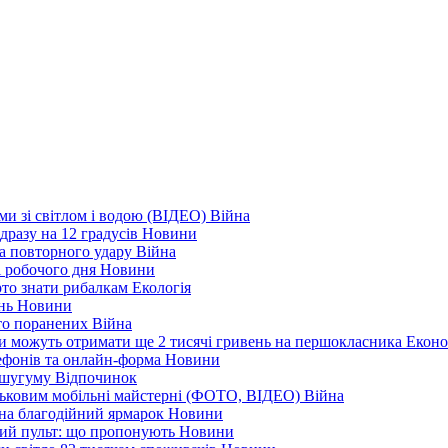
еми зі світлом і водою (ВІДЕО)
Війна
дразу на 12 градусів
Новини
а повторного удару
Війна
і робочого дня
Новини
арто знати рибалкам
Екологія
ень
Новини
ато поранених
Війна
ни можуть отримати ще 2 тисячі гривень на першокласника
Еконо
лефонів та онлайн-форма
Новини
Кушугуму
Відпочинок
йськовим мобільні майстерні (ФОТО, ВІДЕО)
Війна
 на благодійний ярмарок
Новини
ний пульт: що пропонують
Новини