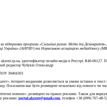
 за підтримки програми «Сильніші разом: Медіа та Демократія»,
ці України» (АНРВУ) та Норвезькою асоціацією медіабізнесу (MBL
akzent.zp.ua, ідентифікатор онлайн-медіа в Реєстрі: R40-06127. П
вний редактор Чубукін Олександр
РПОУ 39404303
цент», інтернет-виданням дозволяється за умови вставки в текс
цу. Посилання має бути розміщене незалежно від повного чи час
літичні новини», розміщені на правах реклами. Також для марк
ду реклами:
portal.akzent@gmail.com
, телефон +38 (099) 767-48-5