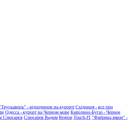
"Трускавець" - відпочинок на курорті
Східниця - все про
ре
Одесса - курорт на Черном море
Каролино-Бугаз - Черное
м Слюсарєв
Слюсарев Вадим
Region
Touch-IT
"Фабрика вікон" -