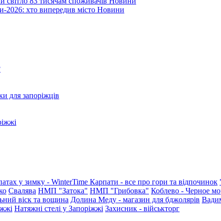
ли світло 83 тисячам споживачів
Новини
и-2026: хто випередив місто
Новини
?
ки для запоріжців
ріжжі
патах у зимку - WinterTime
Карпати - все про гори та відпочинок
ко
Свалява
НМП "Затока"
НМП "Грибовка"
Коблево - Черное мо
ьний віск та вощина
Долина Меду - магазин для бджолярів
Вади
іжжі
Натяжні стелі у Запоріжжі
Захисник - військторг