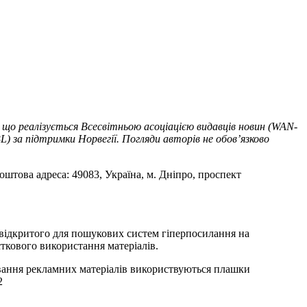
 що реалізується Всесвітньою асоціацією видавців новин (WAN-
) за підтримки Норвегії. Погляди авторів не обов’язково
оштова адреса: 49083, Україна, м. Дніпро, проспект
т відкритого для пошукових систем гіперпосилання на
ткового використання матеріалів.
ування рекламних матеріалів використвуються плашки
2