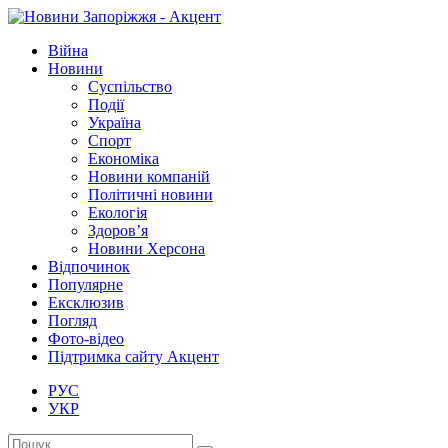
Війна
Новини
Суспільство
Події
Україна
Спорт
Економіка
Новини компаній
Політичні новини
Екологія
Здоров’я
Новини Херсона
Відпочинок
Популярне
Ексклюзив
Погляд
Фото-відео
Підтримка сайту Акцент
РУС
УКР