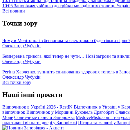
10:15
Шість атак на підстанції за тиждень: у Запоріжжі віднови
10:05
Запоріжжя увійшло до трійки молодіжних столиць Україн
Всі новини
Точки зору
Чому в Мелітополі з бензином та електрикою буде тільки гірше
Олександр Чубукін
Безперевна тривога, якої тепер не чути… Нові загрози та викли
Олександр Чубукін
Регіна Харченко, зупиніть спилювання здорових тополь в Запо
Олександр Чубукін
Всі точки зору
Наші інші проєкти
Відпочинок в Україні 2026 - RestIN
Відпочинок в Україні у Кар
відпочинок
Відпочинок у Моршині
Буковель
Драгобрат
Славсь
Море
Солнечные панели Запорожья
MedoveMisto.com - натурал
пластикові вікна та двері у Запоріжжі
Штори та жалюзі у Запор