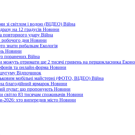
еми зі світлом і водою (ВІДЕО)
Війна
дразу на 12 градусів
Новини
а повторного удару
Війна
і робочого дня
Новини
арто знати рибалкам
Екологія
ень
Новини
ато поранених
Війна
ни можуть отримати ще 2 тисячі гривень на першокласника
Еконо
лефонів та онлайн-форма
Новини
Кушугуму
Відпочинок
йськовим мобільні майстерні (ФОТО, ВІДЕО)
Війна
 на благодійний ярмарок
Новини
ний пульт: що пропонують
Новини
ли світло 83 тисячам споживачів
Новини
и-2026: хто випередив місто
Новини