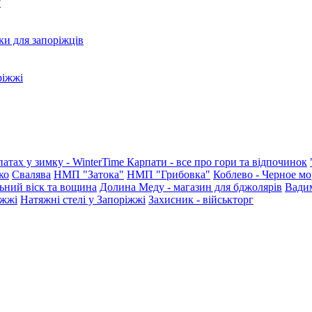
?
ки для запоріжців
ріжжі
патах у зимку - WinterTime
Карпати - все про гори та відпочинок
ко
Свалява
НМП "Затока"
НМП "Грибовка"
Коблево - Черное мо
ьний віск та вощина
Долина Меду - магазин для бджолярів
Вади
іжжі
Натяжні стелі у Запоріжжі
Захисник - військторг