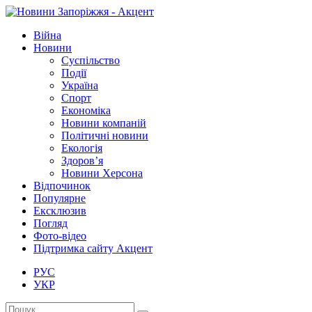
Війна
Новини
Суспільство
Події
Україна
Спорт
Економіка
Новини компаній
Політичні новини
Екологія
Здоров’я
Новини Херсона
Відпочинок
Популярне
Ексклюзив
Погляд
Фото-відео
Підтримка сайту Акцент
РУС
УКР