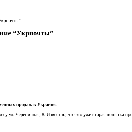
“Укрпочты”
ение “Укрпочты”
венных продаж в Украине.
су ул. Черепичная, 8. Известно, что это уже вторая попытка пр