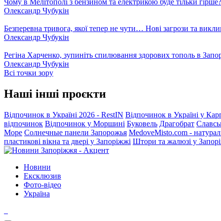
Чому в Мелітополі з бензином та електрикою буде тільки гірше
Олександр Чубукін
Безперевна тривога, якої тепер не чути… Нові загрози та викли
Олександр Чубукін
Регіна Харченко, зупиніть спилювання здорових тополь в Запо
Олександр Чубукін
Всі точки зору
Наші інші проєкти
Відпочинок в Україні 2026 - RestIN
Відпочинок в Україні у Кар
відпочинок
Відпочинок у Моршині
Буковель
Драгобрат
Славсь
Море
Солнечные панели Запорожья
MedoveMisto.com - натурал
пластикові вікна та двері у Запоріжжі
Штори та жалюзі у Запор
Новини
Ексклюзив
Фото-відео
Україна