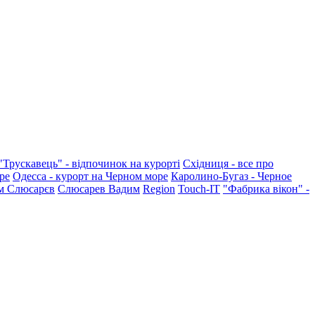
"Трускавець" - відпочинок на курорті
Східниця - все про
ре
Одесса - курорт на Черном море
Каролино-Бугаз - Черное
м Слюсарєв
Слюсарев Вадим
Region
Touch-IT
"Фабрика вікон" -