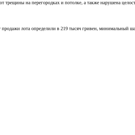
ют трещины на перегородках и потолке, а также нарушена целос
у продажи лота определили в 219 тысяч гривен, минимальный шаг