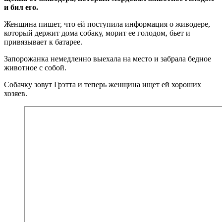
и бил его.
Женщина пишет, что ей поступила информация о живодере,
который держит дома собаку, морит ее голодом, бьет и
привязывает к батарее.
Запорожанка немедленно выехала на место и забрала бедное
животное с собой.
Собачку зовут Грэтта и теперь женщина ищет ей хороших
хозяев.