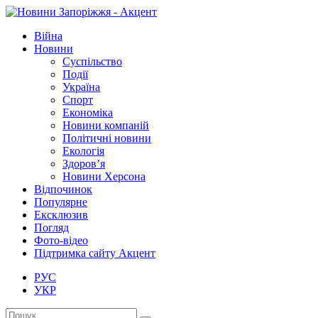
Війна
Новини
Суспільство
Події
Україна
Спорт
Економіка
Новини компаній
Політичні новини
Екологія
Здоров’я
Новини Херсона
Відпочинок
Популярне
Ексклюзив
Погляд
Фото-відео
Підтримка сайту Акцент
РУС
УКР