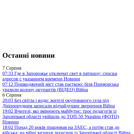
Останні новини
7 Серпня
07:33
Где в Запорожье отключат свет в пятницу: списки
адресов с указанием времени
Новини
07:12
Пошкоджений міст став пасткою: біля Приморська
уразили колону окупантів (ВІДЕО)
Війна
6 Серпня
20:03
Без світла і води: жителі окупованого села під
Дніпрорудним записали відчайдушне звернення
Війна
19:02
Вчителі, які змінюють майбутнє: троє педагогів із
Запорізької області увійшли до ТОП-50 України (ФОТО)
Новини
18:02
Понад 20 років працював на ЗАЕС, а потім став до
війська: на війні загинув захисник із Запорізької області
Війна