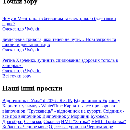
Точки зору
Чому в Мелітополі з бензином та електрикою буде тільки
гірше?
Олександр Чубукін
Безперевна тривога, якої тепер не чути… Нові загрози та
виклики для запоріжців
Олександр Чубукін
Регіна Харченко, зупиніть спилювання здорових тополь в
Запоріжжі
Олександр Чубукін
Всі точки зору
Наші інші проєкти
Відпочинок в Україні 2026 - RestIN
Відпочинок в Україні у
Карпатах у зимку - WinterTime
Карпати - все про гори та
відпочинок
"Трускавець" - відпочинок на курорті
Східниця -
все про відпочинок
Відпочинок у Моршині
Буковель
Драгобрат
Славсько
Свалява
НМП "Затока"
НМП "Грибовка"
Коблево - Черное море
Одесса - курорт на Черном море