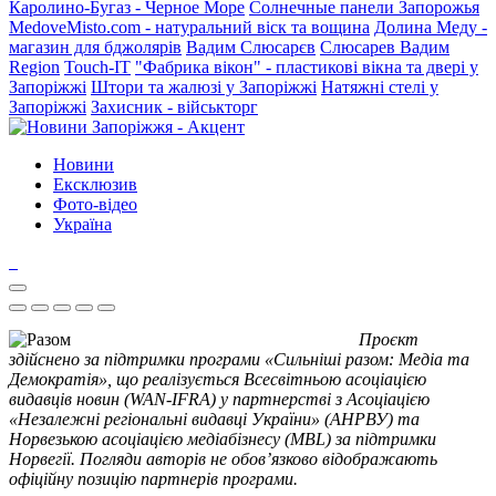
Каролино-Бугаз - Черное Море
Солнечные панели Запорожья
MedoveMisto.com - натуральний віск та вощина
Долина Меду -
магазин для бджолярів
Вадим Слюсарєв
Слюсарев Вадим
Region
Touch-IT
"Фабрика вікон" - пластикові вікна та двері у
Запоріжжі
Штори та жалюзі у Запоріжжі
Натяжні стелі у
Запоріжжі
Захисник - військторг
Новини
Ексклюзив
Фото-відео
Україна
Проєкт
здійснено за підтримки програми «Сильніші разом: Медіа та
Демократія», що реалізується Всесвітньою асоціацією
видавців новин (WAN-IFRA) у партнерстві з Асоціацією
«Незалежні регіональні видавці України» (АНРВУ) та
Норвезькою асоціацією медіабізнесу (MBL) за підтримки
Норвегії. Погляди авторів не обов’язково відображають
офіційну позицію партнерів програми.