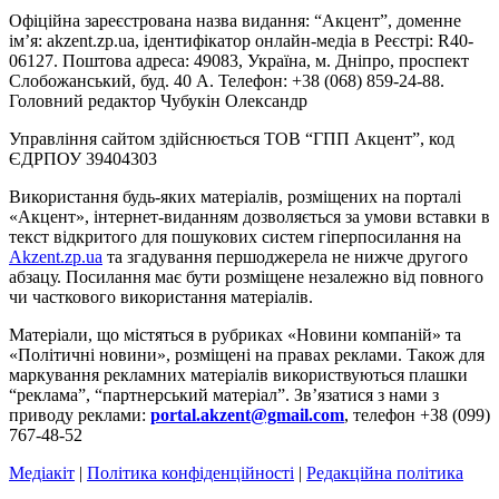
Офіційна зареєстрована назва видання: “Акцент”, доменне
ім’я: akzent.zp.ua, ідентифікатор онлайн-медіа в Реєстрі: R40-
06127. Поштова адреса: 49083, Україна, м. Дніпро, проспект
Слобожанський, буд. 40 А. Телефон: +38 (068) 859-24-88.
Головний редактор Чубукін Олександр
Управління сайтом здійснюється ТОВ “ГПП Акцент”, код
ЄДРПОУ 39404303
Використання будь-яких матеріалів, розміщених на порталі
«Акцент», інтернет-виданням дозволяється за умови вставки в
текст відкритого для пошукових систем гіперпосилання на
Akzent.zp.ua
та згадування першоджерела не нижче другого
абзацу. Посилання має бути розміщене незалежно від повного
чи часткового використання матеріалів.
Матеріали, що містяться в рубриках «Новини компаній» та
«Політичні новини», розміщені на правах реклами. Також для
маркування рекламних матеріалів використвуються плашки
“реклама”, “партнерський матеріал”. Зв’язатися з нами з
приводу реклами:
portal.akzent@gmail.com
, телефон +38 (099)
767-48-52
Медіакіт
|
Політика конфіденційності
|
Редакційна політика