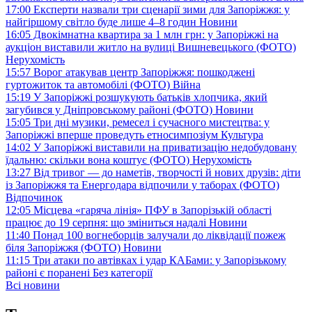
17:00
Експерти назвали три сценарії зими для Запоріжжя: у
найгіршому світло буде лише 4–8 годин
Новини
16:05
Двокімнатна квартира за 1 млн грн: у Запоріжжі на
аукціон виставили житло на вулиці Вишневецького (ФОТО)
Нерухомість
15:57
Ворог атакував центр Запоріжжя: пошкоджені
гуртожиток та автомобілі (ФОТО)
Війна
15:19
У Запоріжжі розшукують батьків хлопчика, який
загубився у Дніпровському районі (ФОТО)
Новини
15:05
Три дні музики, ремесел і сучасного мистецтва: у
Запоріжжі вперше проведуть етносимпозіум
Культура
14:02
У Запоріжжі виставили на приватизацію недобудовану
їдальню: скільки вона коштує (ФОТО)
Нерухомість
13:27
Від тривог — до наметів, творчості й нових друзів: діти
із Запоріжжя та Енергодара відпочили у таборах (ФОТО)
Відпочинок
12:05
Місцева «гаряча лінія» ПФУ в Запорізькій області
працює до 19 серпня: що зміниться надалі
Новини
11:40
Понад 100 вогнеборців залучали до ліквідації пожеж
біля Запоріжжя (ФОТО)
Новини
11:15
Три атаки по автівках і удар КАБами: у Запорізькому
районі є поранені
Без категорії
Всі новини