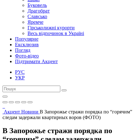
Буковель
Драгобрат
Славсько
Яремче
Гірськолижні курорти
Весь відпочинок в Україні
Популярне
Ексклюзив
Погляд
Фото-відео
Підтримати Акцент
РУС
УКР
Акцент
Новини
В Запорожье стражи порядка по “горячим”
следам задержали квартирных воров (ФОТО)
В Запорожье стражи порядка по
“горячим” следам задержали