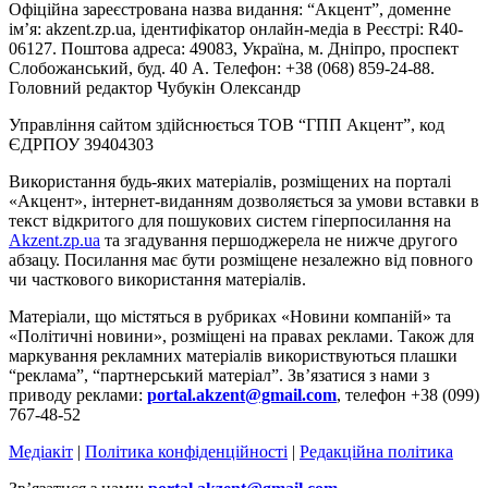
Офіційна зареєстрована назва видання: “Акцент”, доменне
ім’я: akzent.zp.ua, ідентифікатор онлайн-медіа в Реєстрі: R40-
06127. Поштова адреса: 49083, Україна, м. Дніпро, проспект
Слобожанський, буд. 40 А. Телефон: +38 (068) 859-24-88.
Головний редактор Чубукін Олександр
Управління сайтом здійснюється ТОВ “ГПП Акцент”, код
ЄДРПОУ 39404303
Використання будь-яких матеріалів, розміщених на порталі
«Акцент», інтернет-виданням дозволяється за умови вставки в
текст відкритого для пошукових систем гіперпосилання на
Akzent.zp.ua
та згадування першоджерела не нижче другого
абзацу. Посилання має бути розміщене незалежно від повного
чи часткового використання матеріалів.
Матеріали, що містяться в рубриках «Новини компаній» та
«Політичні новини», розміщені на правах реклами. Також для
маркування рекламних матеріалів використвуються плашки
“реклама”, “партнерський матеріал”. Зв’язатися з нами з
приводу реклами:
portal.akzent@gmail.com
, телефон +38 (099)
767-48-52
Медіакіт
|
Політика конфіденційності
|
Редакційна політика