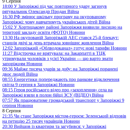
9 Серпня
18:00
У Запоріжжі під час повторного удару загинув
рятувальник Олександр Продан
Війна
16:30
РФ змінює шкільну програму на окупованому
Запоріжжі: чому навчатимуть українських дітей
Війна
15:02
У Хортицькому районі Запоріжжя виявили лисицю на
території закладу освіти (ФОТО)
Новини
13:30
На окупованій Запорізькій АЕС стався 25-й блекаут:
станція двічі за день втрачала зовнішнє живлення
Війна
12:02
Запорізький «Облводоканал» готує нові тарифи
Новини
11:27
Відстрочка не врятувала: на Закарпатті в ТЦК
утримували чоловіків з усієї України — що варто знати
запоріжцям
Новини
09:36
Майже тисяча ударів за добу: на Запоріжжі поранені
двоє людей
Війна
08:55
Енергетики попереджають про ранкове відключення
світла 9 серпня в Запоріжжі
Новини
08:15
Героя російського відео про «захоплення» села на
Запоріжжі взяли в полон бійці ЗСУ (ВІДЕО)
Війна
07:57
Як працюватиме громадський транспорт у Запоріжжі 9
серпня
Новини
8 Серпня
21:35
Чи стане Запоріжжя містом-героєм: Зеленський відповів
на петицію 25 тисяч українців
Новини
20:30
Вийшов із квартири та загубився: у Запоріжжі