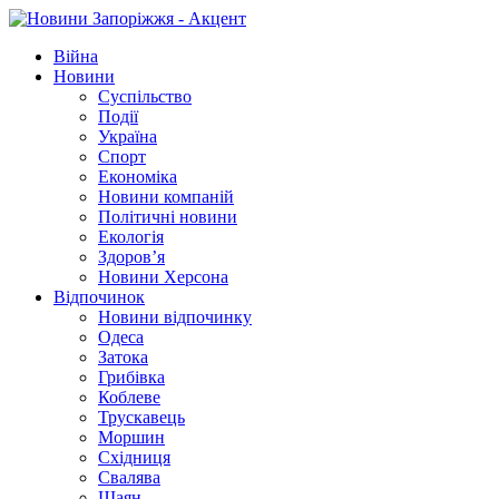
Війна
Новини
Суспільство
Події
Україна
Спорт
Економіка
Новини компаній
Політичні новини
Екологія
Здоров’я
Новини Херсона
Відпочинок
Новини відпочинку
Одеса
Затока
Грибівка
Коблеве
Трускавець
Моршин
Східниця
Свалява
Шаян