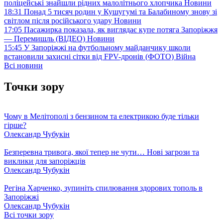
поліцейські знайшли рідних малолітнього хлопчика
Новини
18:31
Понад 5 тисяч родин у Кушугумі та Балабиному знову зі
світлом після російського удару
Новини
17:05
Пасажирка показала, як виглядає купе потяга Запоріжжя
— Перемишль (ВІДЕО)
Новини
15:45
У Запоріжжі на футбольному майданчику школи
встановили захисні сітки від FPV-дронів (ФОТО)
Війна
Всі новини
Точки зору
Чому в Мелітополі з бензином та електрикою буде тільки
гірше?
Олександр Чубукін
Безперевна тривога, якої тепер не чути… Нові загрози та
виклики для запоріжців
Олександр Чубукін
Регіна Харченко, зупиніть спилювання здорових тополь в
Запоріжжі
Олександр Чубукін
Всі точки зору