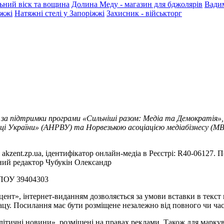
ьний віск та вощина
Долина Меду - магазин для бджолярів
Вади
іжжі
Натяжні стелі у Запоріжжі
Захисник - військторг
 за підтримки програми «Сильніші разом: Медіа та Демократія»,
ці України» (АНРВУ) та Норвезькою асоціацією медіабізнесу (MBL
akzent.zp.ua, ідентифікатор онлайн-медіа в Реєстрі: R40-06127. П
вний редактор Чубукін Олександр
РПОУ 39404303
цент», інтернет-виданням дозволяється за умови вставки в текс
цу. Посилання має бути розміщене незалежно від повного чи час
літичні новини», розміщені на правах реклами. Також для марк