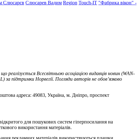
м Слюсарєв
Слюсарев Вадим
Region
Touch-IT
"Фабрика вікон" -
 що реалізується Всесвітньою асоціацією видавців новин (WAN-
) за підтримки Норвегії. Погляди авторів не обов’язково
оштова адреса: 49083, Україна, м. Дніпро, проспект
т відкритого для пошукових систем гіперпосилання на
ткового використання матеріалів.
ування рекламних матеріалів використвуються плашки