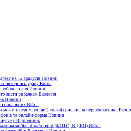
дразу на 12 градусів
Новини
а повторного удару
Війна
і робочого дня
Новини
арто знати рибалкам
Екологія
ень
Новини
ато поранених
Війна
ни можуть отримати ще 2 тисячі гривень на першокласника
Еконо
лефонів та онлайн-форма
Новини
Кушугуму
Відпочинок
йськовим мобільні майстерні (ФОТО, ВІДЕО)
Війна
 на благодійний ярмарок
Новини