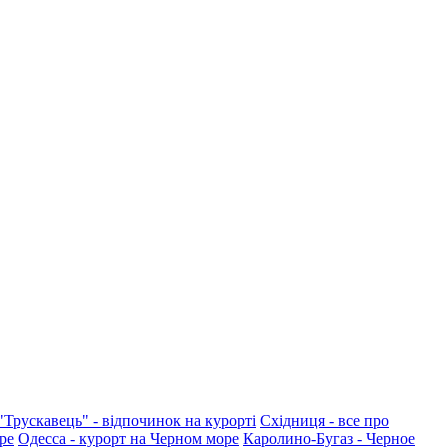
"Трускавець" - відпочинок на курорті
Східниця - все про
ре
Одесса - курорт на Черном море
Каролино-Бугаз - Черное