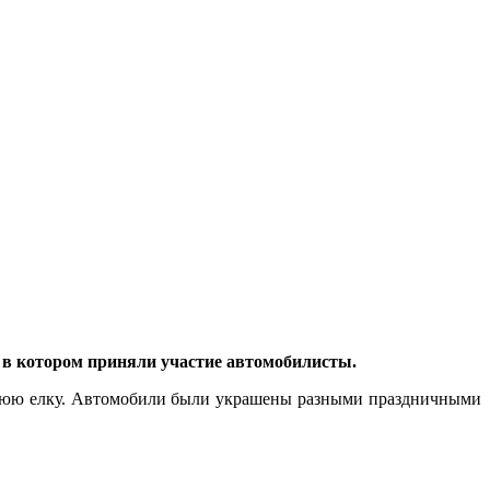
 в котором приняли участие автомобилисты.
годнюю елку. Автомобили были украшены разными праздничными