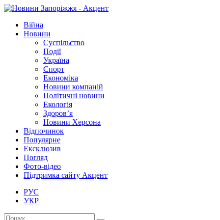
Війна
Новини
Суспільство
Події
Україна
Спорт
Економіка
Новини компаній
Політичні новини
Екологія
Здоров’я
Новини Херсона
Відпочинок
Популярне
Ексклюзив
Погляд
Фото-відео
Підтримка сайту Акцент
РУС
УКР