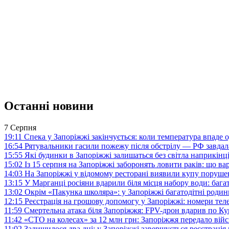
Останні новини
7 Серпня
19:11
Спека у Запоріжжі закінчується: коли температура впаде о
16:54
Рятувальники гасили пожежу після обстрілу — РФ завдал
15:55
Які будинки в Запоріжжі залишаться без світла наприкінц
15:02
Із 15 серпня на Запоріжжі заборонять ловити раків: що в
14:03
На Запоріжжі у відомому ресторані виявили купу поруш
13:15
У Марганці росіяни вдарили біля місця набору води: баг
13:02
Окрім «Пакунка школяра»: у Запоріжжі багатодітні роди
12:15
Реєстрація на грошову допомогу у Запоріжжі: номери те
11:59
Смертельна атака біля Запоріжжя: FPV-дрон вдарив по 
11:42
«СТО на колесах» за 12 млн грн: Запоріжжя передало ві
11:02
Залишилося два дні: у Запоріжжі завершується реєстрація