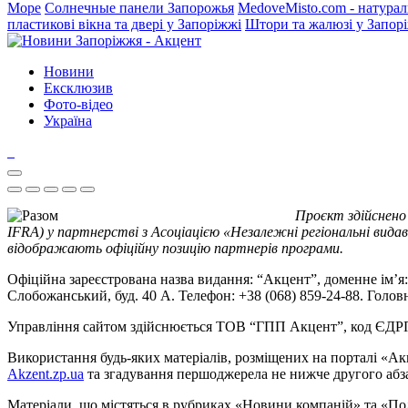
Море
Солнечные панели Запорожья
MedoveMisto.com - натурал
пластикові вікна та двері у Запоріжжі
Штори та жалюзі у Запор
Новини
Ексклюзив
Фото-відео
Україна
Проєкт здійснено
IFRA) у партнерстві з Асоціацією «Незалежні регіональні видав
відображають офіційну позицію партнерів програми.
Офіційна зареєстрована назва видання: “Акцент”, доменне ім’я: 
Слобожанський, буд. 40 А. Телефон: +38 (068) 859-24-88. Голо
Управління сайтом здійснюється ТОВ “ГПП Акцент”, код ЄД
Використання будь-яких матеріалів, розміщених на порталі «Ак
Akzent.zp.ua
та згадування першоджерела не нижче другого абза
Матеріали, що містяться в рубриках «Новини компаній» та «По