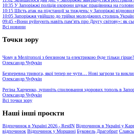
10:35
У Запоріжжі поліція охорони шукає працівника на голов
10:15
Шість атак на підстанції за тиждень: у Запоріжжі віднови
10:05
Запоріжжя увійшло до трійки молодіжних столиць Україн
09:45
«Вони руйнують навіть пам’ять про Другу світову»: як с
Всі новини
Точки зору
Чому в Мелітополі з бензином та електрикою буде тільки гірше
Олександр Чубукін
Безперевна тривога, якої тепер не чути… Нові загрози та викли
Олександр Чубукін
Регіна Харченко, зупиніть спилювання здорових тополь в Запо
Олександр Чубукін
Всі точки зору
Наші інші проєкти
Відпочинок в Україні 2026 - RestIN
Відпочинок в Україні у Кар
відпочинок
Відпочинок у Моршині
Буковель
Драгобрат
Славсь