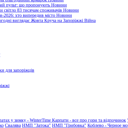
ний пульт: що пропонують
Новини
ли світло 83 тисячам споживачів
Новини
и-2026: хто випередив місто
Новини
ьогодні виглядає Жовта Круча на Запоріжжі
Війна
?
ки для запоріжців
ріжжі
патах у зимку - WinterTime
Карпати - все про гори та відпочинок
ко
Свалява
НМП "Затока"
НМП "Грибовка"
Коблево - Черное мо