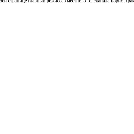
оей странице главный режиссер местного телеканала Борис Арак