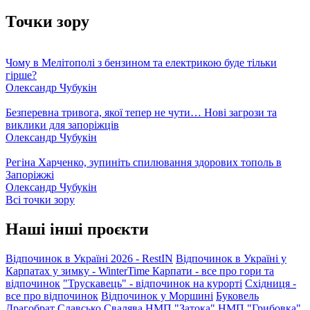
Точки зору
Чому в Мелітополі з бензином та електрикою буде тільки
гірше?
Олександр Чубукін
Безперевна тривога, якої тепер не чути… Нові загрози та
виклики для запоріжців
Олександр Чубукін
Регіна Харченко, зупиніть спилювання здорових тополь в
Запоріжжі
Олександр Чубукін
Всі точки зору
Наші інші проєкти
Відпочинок в Україні 2026 - RestIN
Відпочинок в Україні у
Карпатах у зимку - WinterTime
Карпати - все про гори та
відпочинок
"Трускавець" - відпочинок на курорті
Східниця -
все про відпочинок
Відпочинок у Моршині
Буковель
Драгобрат
Славсько
Свалява
НМП "Затока"
НМП "Грибовка"