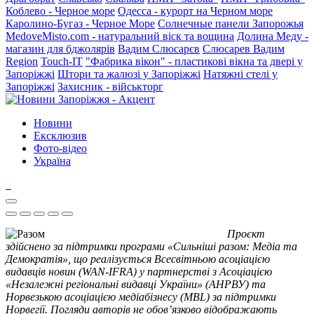
Коблево - Черное море
Одесса - курорт на Черном море
Каролино-Бугаз - Черное Море
Солнечные панели Запорожья
MedoveMisto.com - натуральний віск та вощина
Долина Меду -
магазин для бджолярів
Вадим Слюсарєв
Слюсарев Вадим
Region
Touch-IT
"Фабрика вікон" - пластикові вікна та двері у
Запоріжжі
Штори та жалюзі у Запоріжжі
Натяжні стелі у
Запоріжжі
Захисник - військторг
Новини
Ексклюзив
Фото-відео
Україна
Проєкт
здійснено за підтримки програми «Сильніші разом: Медіа та
Демократія», що реалізується Всесвітньою асоціацією
видавців новин (WAN-IFRA) у партнерстві з Асоціацією
«Незалежні регіональні видавці України» (АНРВУ) та
Норвезькою асоціацією медіабізнесу (MBL) за підтримки
Норвегії. Погляди авторів не обов’язково відображають