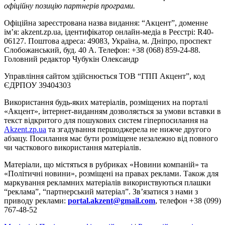
офіційну позицію партнерів програми.
Офіційна зареєстрована назва видання: “Акцент”, доменне
ім’я: akzent.zp.ua, ідентифікатор онлайн-медіа в Реєстрі: R40-
06127. Поштова адреса: 49083, Україна, м. Дніпро, проспект
Слобожанський, буд. 40 А. Телефон: +38 (068) 859-24-88.
Головний редактор Чубукін Олександр
Управління сайтом здійснюється ТОВ “ГПП Акцент”, код
ЄДРПОУ 39404303
Використання будь-яких матеріалів, розміщених на порталі
«Акцент», інтернет-виданням дозволяється за умови вставки в
текст відкритого для пошукових систем гіперпосилання на
Akzent.zp.ua
та згадування першоджерела не нижче другого
абзацу. Посилання має бути розміщене незалежно від повного
чи часткового використання матеріалів.
Матеріали, що містяться в рубриках «Новини компаній» та
«Політичні новини», розміщені на правах реклами. Також для
маркування рекламних матеріалів використвуються плашки
“реклама”, “партнерський матеріал”. Зв’язатися з нами з
приводу реклами:
portal.akzent@gmail.com
, телефон +38 (099)
767-48-52