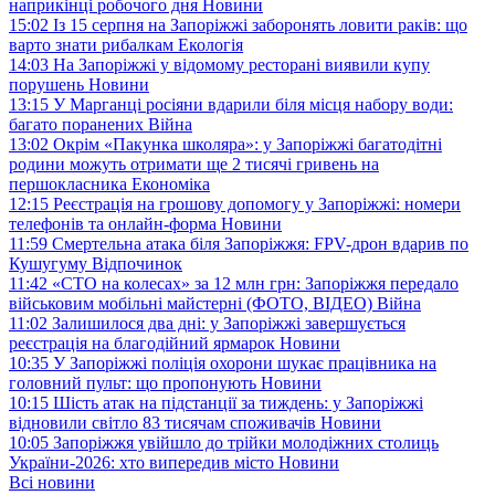
наприкінці робочого дня
Новини
15:02
Із 15 серпня на Запоріжжі заборонять ловити раків: що
варто знати рибалкам
Екологія
14:03
На Запоріжжі у відомому ресторані виявили купу
порушень
Новини
13:15
У Марганці росіяни вдарили біля місця набору води:
багато поранених
Війна
13:02
Окрім «Пакунка школяра»: у Запоріжжі багатодітні
родини можуть отримати ще 2 тисячі гривень на
першокласника
Економіка
12:15
Реєстрація на грошову допомогу у Запоріжжі: номери
телефонів та онлайн-форма
Новини
11:59
Смертельна атака біля Запоріжжя: FPV-дрон вдарив по
Кушугуму
Відпочинок
11:42
«СТО на колесах» за 12 млн грн: Запоріжжя передало
військовим мобільні майстерні (ФОТО, ВІДЕО)
Війна
11:02
Залишилося два дні: у Запоріжжі завершується
реєстрація на благодійний ярмарок
Новини
10:35
У Запоріжжі поліція охорони шукає працівника на
головний пульт: що пропонують
Новини
10:15
Шість атак на підстанції за тиждень: у Запоріжжі
відновили світло 83 тисячам споживачів
Новини
10:05
Запоріжжя увійшло до трійки молодіжних столиць
України-2026: хто випередив місто
Новини
Всі новини