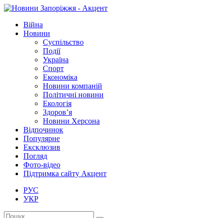
Війна
Новини
Суспільство
Події
Україна
Спорт
Економіка
Новини компаній
Політичні новини
Екологія
Здоров’я
Новини Херсона
Відпочинок
Популярне
Ексклюзив
Погляд
Фото-відео
Підтримка сайту Акцент
РУС
УКР