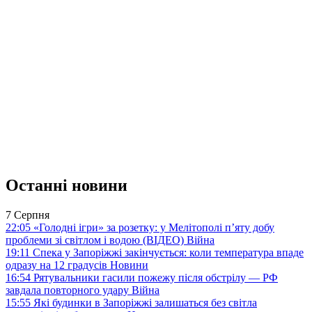
Останні новини
7 Серпня
22:05
«Голодні ігри» за розетку: у Мелітополі п’яту добу
проблеми зі світлом і водою (ВІДЕО)
Війна
19:11
Спека у Запоріжжі закінчується: коли температура впаде
одразу на 12 градусів
Новини
16:54
Рятувальники гасили пожежу після обстрілу — РФ
завдала повторного удару
Війна
15:55
Які будинки в Запоріжжі залишаться без світла