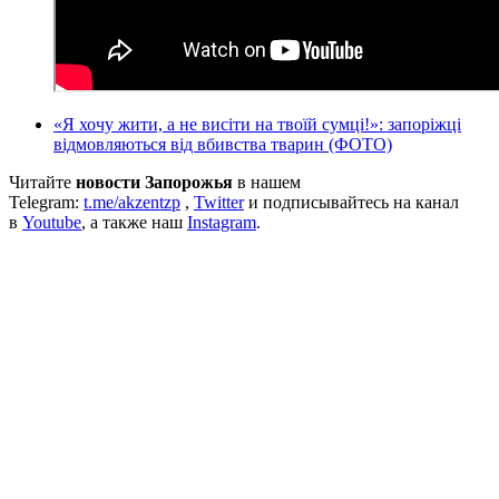
«Я хочу жити, а не висіти на твоїй сумці!»: запоріжці
відмовляються від вбивства тварин (ФОТО)
Читайте
новости Запорожья
в нашем
Telegram:
t.me/akzentzp
,
Twitter
и подписывайтесь на канал
в
Youtube
, а также наш
Instagram
.