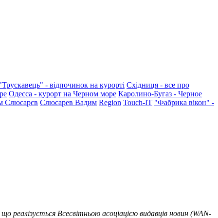
"Трускавець" - відпочинок на курорті
Східниця - все про
ре
Одесса - курорт на Черном море
Каролино-Бугаз - Черное
м Слюсарєв
Слюсарев Вадим
Region
Touch-IT
"Фабрика вікон" -
 що реалізується Всесвітньою асоціацією видавців новин (WAN-