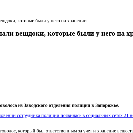
ещдоки, которые были у него на хранении
пали вещдоки, которые были у него на х
волоса из Заводского отделения полиции в Запорожье.
овении сотрудника полиции появилась в социальных сетях 21 но
оволос, который был ответственным за учет и хранение веществ