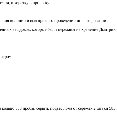
глаза, и короткую прическу.
еления полиции издал приказ о проведении инвентаризации .
 ценных вещдоков, которые были переданы на хранение Дмитрию
Нитро»
е кольцо 583 пробы, серьги, подвес лома от сережек 2 штуки 583