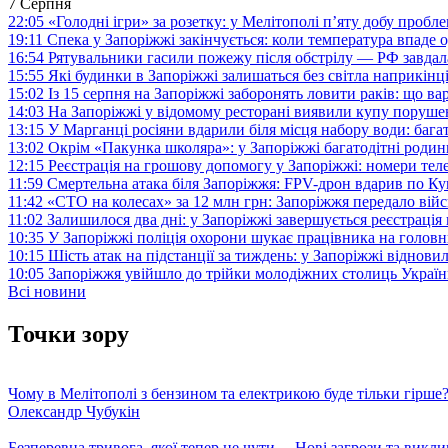
7 Серпня
22:05
«Голодні ігри» за розетку: у Мелітополі п’яту добу пробл
19:11
Спека у Запоріжжі закінчується: коли температура впаде о
16:54
Рятувальники гасили пожежу після обстрілу — РФ завдал
15:55
Які будинки в Запоріжжі залишаться без світла наприкінц
15:02
Із 15 серпня на Запоріжжі заборонять ловити раків: що в
14:03
На Запоріжжі у відомому ресторані виявили купу поруш
13:15
У Марганці росіяни вдарили біля місця набору води: баг
13:02
Окрім «Пакунка школяра»: у Запоріжжі багатодітні роди
12:15
Реєстрація на грошову допомогу у Запоріжжі: номери те
11:59
Смертельна атака біля Запоріжжя: FPV-дрон вдарив по 
11:42
«СТО на колесах» за 12 млн грн: Запоріжжя передало ві
11:02
Залишилося два дні: у Запоріжжі завершується реєстрація
10:35
У Запоріжжі поліція охорони шукає працівника на голов
10:15
Шість атак на підстанції за тиждень: у Запоріжжі віднови
10:05
Запоріжжя увійшло до трійки молодіжних столиць Україн
Всі новини
Точки зору
Чому в Мелітополі з бензином та електрикою буде тільки гірше
Олександр Чубукін
Безперевна тривога, якої тепер не чути… Нові загрози та викли