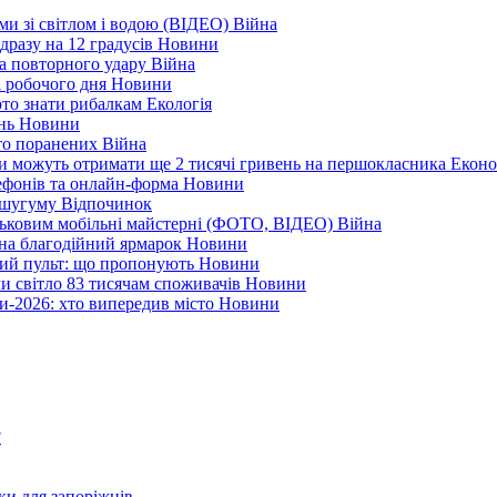
еми зі світлом і водою (ВІДЕО)
Війна
дразу на 12 градусів
Новини
а повторного удару
Війна
і робочого дня
Новини
арто знати рибалкам
Екологія
ень
Новини
ато поранених
Війна
ни можуть отримати ще 2 тисячі гривень на першокласника
Еконо
лефонів та онлайн-форма
Новини
Кушугуму
Відпочинок
йськовим мобільні майстерні (ФОТО, ВІДЕО)
Війна
 на благодійний ярмарок
Новини
ний пульт: що пропонують
Новини
ли світло 83 тисячам споживачів
Новини
и-2026: хто випередив місто
Новини
?
ки для запоріжців