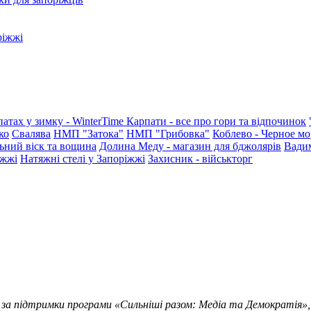
ріжжі
патах у зимку - WinterTime
Карпати - все про гори та відпочинок
ко
Свалява
НМП "Затока"
НМП "Грибовка"
Коблево - Черное мо
ьний віск та вощина
Долина Меду - магазин для бджолярів
Вади
іжжі
Натяжні стелі у Запоріжжі
Захисник - військторг
 за підтримки програми «Сильніші разом: Медіа та Демократія»,