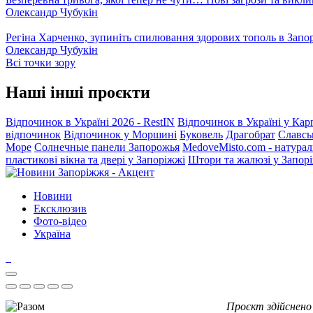
Олександр Чубукін
Регіна Харченко, зупиніть спилювання здорових тополь в Запо
Олександр Чубукін
Всі точки зору
Наші інші проєкти
Відпочинок в Україні 2026 - RestIN
Відпочинок в Україні у Кар
відпочинок
Відпочинок у Моршині
Буковель
Драгобрат
Славсь
Море
Солнечные панели Запорожья
MedoveMisto.com - натурал
пластикові вікна та двері у Запоріжжі
Штори та жалюзі у Запор
Новини
Ексклюзив
Фото-відео
Україна
Проєкт здійснено