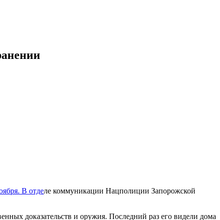
ранении
ября. В отде
ле коммуникации Нацполиции Запорожской
енных доказательств и оружия. Последний раз его видели дома