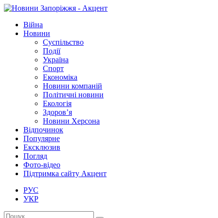
Війна
Новини
Суспільство
Події
Україна
Спорт
Економіка
Новини компаній
Політичні новини
Екологія
Здоров’я
Новини Херсона
Відпочинок
Популярне
Ексклюзив
Погляд
Фото-відео
Підтримка сайту Акцент
РУС
УКР