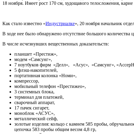
18 ноября. Имеет рост 170 см, худощавого телосложения, карие 
Как стало известно «
Индустриалке
», 20 ноября начальник отд
В ходе нее было обнаружено отсутствие большого количества
В числе исчезнувших вещественных доказательств:
планшет «Престиж»,
модем «Самсунг»,
7 ноутбуков фирм «Делл», «Асус», «Самсунг», «Ассер
5 флэш-накопителей,
портативная колонка «Номи»,
компрессор,
мобильный телефон «Престижео»,
3 системных блока,
терминал для платежей,
сварочный аппарат,
17 пачек сигарет,
моноблок «АСУС»,
металлический сейф,
золотые изделия: кольцо с камнем 585 пробы, обручально
цепочка 583 пробы общим весом 4,8 гр,