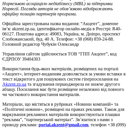
Норвезькою асоціацією медіабізнесу (MBL) за підтримки
Норвегії. Погляди авторів не обов’язково відображають
офіційну позицію партнерів програми.
Офіційна зареєстрована назва видання: “Акцент”, доменне
ім’я: akzent.zp.ua, ідентифікатор онлайн-медіа в Реєстрі: R40-
06127. Поштова адреса: 49083, Україна, м. Дніпро, проспект
Слобожанський, буд. 40 А. Телефон: +38 (068) 859-24-88.
Головний редактор Чубукін Олександр
Управління сайтом здійснюється ТОВ “ГПП Акцент”, код
ЄДРПОУ 39404303
Використання будь-яких матеріалів, розміщених на порталі
«Акцент», інтернет-виданням дозволяється за умови вставки в
текст відкритого для пошукових систем гіперпосилання на
Akzent.zp.ua
та згадування першоджерела не нижче другого
абзацу. Посилання має бути розміщене незалежно від повного
чи часткового використання матеріалів.
Матеріали, що містяться в рубриках «Новини компаній» та
«Політичні новини», розміщені на правах реклами. Також для
маркування рекламних матеріалів використвуються плашки
“реклама”, “партнерський матеріал”. Зв’язатися з нами з
приводу реклами:
portal.akzent@gmail.com
, телефон +38 (099)