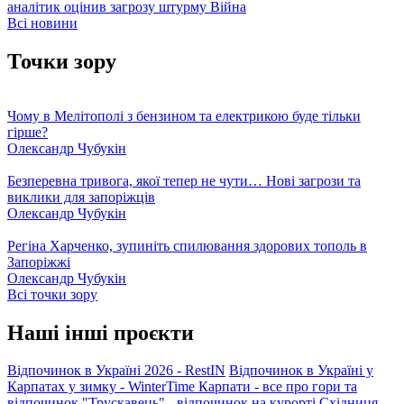
аналітик оцінив загрозу штурму
Війна
Всі новини
Точки зору
Чому в Мелітополі з бензином та електрикою буде тільки
гірше?
Олександр Чубукін
Безперевна тривога, якої тепер не чути… Нові загрози та
виклики для запоріжців
Олександр Чубукін
Регіна Харченко, зупиніть спилювання здорових тополь в
Запоріжжі
Олександр Чубукін
Всі точки зору
Наші інші проєкти
Відпочинок в Україні 2026 - RestIN
Відпочинок в Україні у
Карпатах у зимку - WinterTime
Карпати - все про гори та
відпочинок
"Трускавець" - відпочинок на курорті
Східниця -