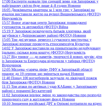
17:00
Експерти назвали три сценарії зими для Запоріжжя: у
найгіршому світло буде лише 4–8 годин
Новини
16:05
Двокімнатна квартира за 1 млн грн: у Запоріжжі на
аукціон виставили житло на вулиці Вишневецького (ФОТО)
Нерухомість
15:57
Ворог атакував центр Запоріжжя: пошкоджені
гуртожиток та автомобілі (ФОТО)
Війна
15:19
У Запоріжжі розшукують батьків хлопчика, який
загубився у Дніпровському районі (ФОТО)
Новини
15:05
Три дні музики, ремесел і сучасного мистецтва: у
Запоріжжі вперше проведуть етносимпозіум
Культура
14:02
У Запоріжжі виставили на приватизацію недобудовану
їдальню: скільки вона коштує (ФОТО)
Нерухомість
13:27
Від тривог — до наметів, творчості й нових друзів: діти
із Запоріжжя та Енергодара відпочили у таборах (ФОТО)
Відпочинок
12:05
Місцева «гаряча лінія» ПФУ в Запорізькій області
працює до 19 серпня: що зміниться надалі
Новини
11:40
Понад 100 вогнеборців залучали до ліквідації пожеж
біля Запоріжжя (ФОТО)
Новини
11:15
Три атаки по автівках і удар КАБами: у Запорізькому
районі є поранені
Без категорії
11:02
Запоріжжя ініціює зміни до законодавства про розподіл
природного газу в житловому фонді
Новини
10:10
Знищення російської ДРГ в Оріхові потрапило на відео: