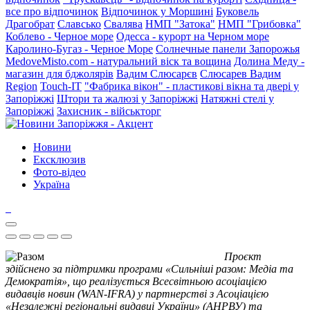
все про відпочинок
Відпочинок у Моршині
Буковель
Драгобрат
Славсько
Свалява
НМП "Затока"
НМП "Грибовка"
Коблево - Черное море
Одесса - курорт на Черном море
Каролино-Бугаз - Черное Море
Солнечные панели Запорожья
MedoveMisto.com - натуральний віск та вощина
Долина Меду -
магазин для бджолярів
Вадим Слюсарєв
Слюсарев Вадим
Region
Touch-IT
"Фабрика вікон" - пластикові вікна та двері у
Запоріжжі
Штори та жалюзі у Запоріжжі
Натяжні стелі у
Запоріжжі
Захисник - військторг
Новини
Ексклюзив
Фото-відео
Україна
Проєкт
здійснено за підтримки програми «Сильніші разом: Медіа та
Демократія», що реалізується Всесвітньою асоціацією
видавців новин (WAN-IFRA) у партнерстві з Асоціацією
«Незалежні регіональні видавці України» (АНРВУ) та