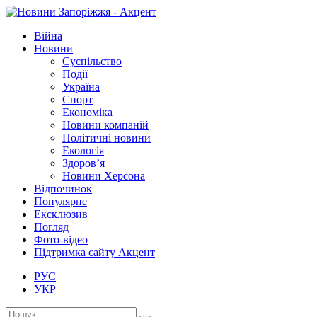
Війна
Новини
Суспільство
Події
Україна
Спорт
Економіка
Новини компаній
Політичні новини
Екологія
Здоров’я
Новини Херсона
Відпочинок
Популярне
Ексклюзив
Погляд
Фото-відео
Підтримка сайту Акцент
РУС
УКР