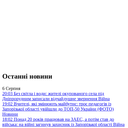
Останні новини
6 Серпня
20:03
Без світла і води: жителі окупованого села під
Дніпрорудним записали відчайдушне звернення
Війна
19:02
Вчителі, які змінюють майбутнє: троє педагогів із
Запорізької області увійшли до ТОП-50 України (ФОТО)
Новини
18:02
Понад 20 років працював на ЗАЕС, а потім став до
війська: на війні загинув захисник із Запорізької області
Війна