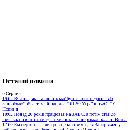
Останні новини
6 Серпня
19:02
Вчителі, які змінюють майбутнє: троє педагогів із
Запорізької області увійшли до ТОП-50 України (ФОТО)
Новини
18:02
Понад 20 років працював на ЗАЕС, а потім став до
війська: на війні загинув захисник із Запорізької області
Війна
17:00
Експерти назвали три сценарії зими для Запоріжжя: у
найгіршому світло буде лише 4–8 годин
Новини