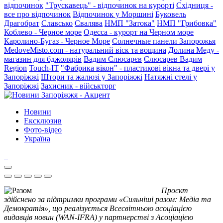
відпочинок
"Трускавець" - відпочинок на курорті
Східниця -
все про відпочинок
Відпочинок у Моршині
Буковель
Драгобрат
Славсько
Свалява
НМП "Затока"
НМП "Грибовка"
Коблево - Черное море
Одесса - курорт на Черном море
Каролино-Бугаз - Черное Море
Солнечные панели Запорожья
MedoveMisto.com - натуральний віск та вощина
Долина Меду -
магазин для бджолярів
Вадим Слюсарєв
Слюсарев Вадим
Region
Touch-IT
"Фабрика вікон" - пластикові вікна та двері у
Запоріжжі
Штори та жалюзі у Запоріжжі
Натяжні стелі у
Запоріжжі
Захисник - військторг
Новини
Ексклюзив
Фото-відео
Україна
Проєкт
здійснено за підтримки програми «Сильніші разом: Медіа та
Демократія», що реалізується Всесвітньою асоціацією
видавців новин (WAN-IFRA) у партнерстві з Асоціацією