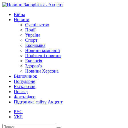
Війна
Новини
Суспільство
Події
Україна
Спорт
Економіка
Новини компаній
Політичні новини
Екологія
Здоров’я
Новини Херсона
Відпочинок
Популярне
Ексклюзив
Погляд
Фото-відео
Підтримка сайту Акцент
РУС
УКР