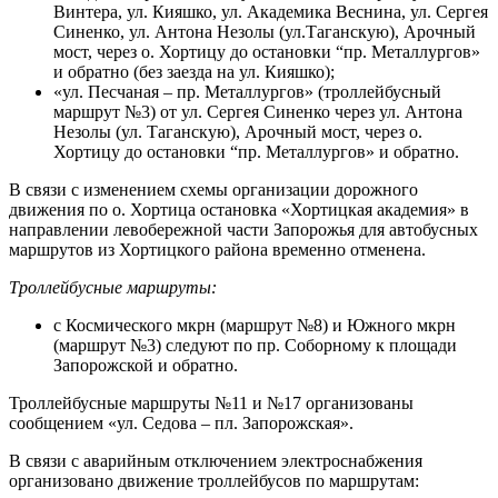
Винтера, ул. Кияшко, ул. Академика Веснина, ул. Сергея
Синенко, ул. Антона Незолы (ул.Таганскую), Арочный
мост, через о. Хортицу до остановки “пр. Металлургов»
и обратно (без заезда на ул. Кияшко);
«ул. Песчаная – пр. Металлургов» (троллейбусный
маршрут №3) от ул. Сергея Синенко через ул. Антона
Незолы (ул. Таганскую), Арочный мост, через о.
Хортицу до остановки “пр. Металлургов» и обратно.
В связи с изменением схемы организации дорожного
движения по о. Хортица остановка «Хортицкая академия» в
направлении левобережной части Запорожья для автобусных
маршрутов из Хортицкого района временно отменена.
Троллейбусные маршруты:
с Космического мкрн (маршрут №8) и Южного мкрн
(маршрут №3) следуют по пр. Соборному к площади
Запорожской и обратно.
Троллейбусные маршруты №11 и №17 организованы
сообщением «ул. Седова – пл. Запорожская».
В связи с аварийным отключением электроснабжения
организовано движение троллейбусов по маршрутам: