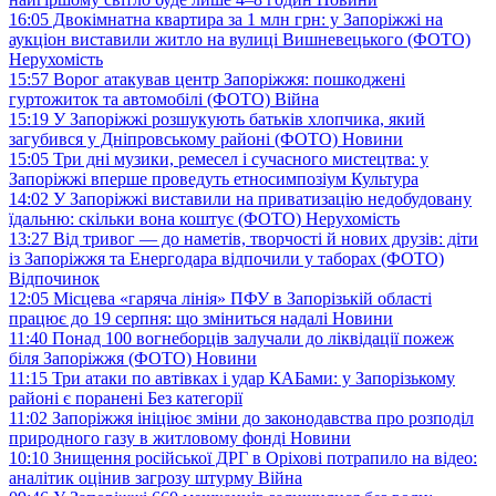
16:05
Двокімнатна квартира за 1 млн грн: у Запоріжжі на
аукціон виставили житло на вулиці Вишневецького (ФОТО)
Нерухомість
15:57
Ворог атакував центр Запоріжжя: пошкоджені
гуртожиток та автомобілі (ФОТО)
Війна
15:19
У Запоріжжі розшукують батьків хлопчика, який
загубився у Дніпровському районі (ФОТО)
Новини
15:05
Три дні музики, ремесел і сучасного мистецтва: у
Запоріжжі вперше проведуть етносимпозіум
Культура
14:02
У Запоріжжі виставили на приватизацію недобудовану
їдальню: скільки вона коштує (ФОТО)
Нерухомість
13:27
Від тривог — до наметів, творчості й нових друзів: діти
із Запоріжжя та Енергодара відпочили у таборах (ФОТО)
Відпочинок
12:05
Місцева «гаряча лінія» ПФУ в Запорізькій області
працює до 19 серпня: що зміниться надалі
Новини
11:40
Понад 100 вогнеборців залучали до ліквідації пожеж
біля Запоріжжя (ФОТО)
Новини
11:15
Три атаки по автівках і удар КАБами: у Запорізькому
районі є поранені
Без категорії
11:02
Запоріжжя ініціює зміни до законодавства про розподіл
природного газу в житловому фонді
Новини
10:10
Знищення російської ДРГ в Оріхові потрапило на відео:
аналітик оцінив загрозу штурму
Війна