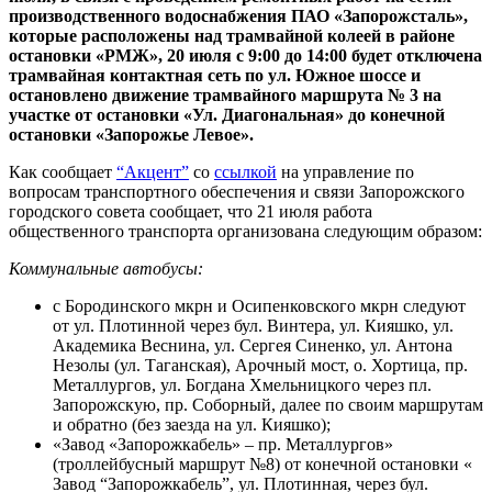
производственного водоснабжения ПАО «Запорожсталь»,
которые расположены над трамвайной колеей в районе
остановки «РМЖ», 20 июля с 9:00 до 14:00 будет отключена
трамвайная контактная сеть по ул. Южное шоссе и
остановлено движение трамвайного маршрута № 3 на
участке от остановки «Ул. Диагональная» до конечной
остановки «Запорожье Левое».
Как сообщает
“Акцент”
со
ссылкой
на управление по
вопросам транспортного обеспечения и связи Запорожского
городского совета сообщает, что 21 июля работа
общественного транспорта организована следующим образом:
Коммунальные автобусы:
с Бородинского мкрн и Осипенковского мкрн следуют
от ул. Плотинной через бул. Винтера, ул. Кияшко, ул.
Академика Веснина, ул. Сергея Синенко, ул. Антона
Незолы (ул. Таганская), Арочный мост, о. Хортица, пр.
Металлургов, ул. Богдана Хмельницкого через пл.
Запорожскую, пр. Соборный, далее по своим маршрутам
и обратно (без заезда на ул. Кияшко);
«Завод «Запорожкабель» – пр. Металлургов»
(троллейбусный маршрут №8) от конечной остановки «
Завод “Запорожкабель”, ул. Плотинная, через бул.