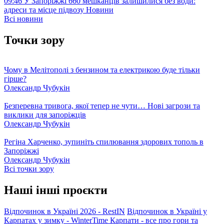
09:46
У Запоріжжі 660 мешканців залишилися без води:
адреси та місце підвозу
Новини
Всі новини
Точки зору
Чому в Мелітополі з бензином та електрикою буде тільки
гірше?
Олександр Чубукін
Безперевна тривога, якої тепер не чути… Нові загрози та
виклики для запоріжців
Олександр Чубукін
Регіна Харченко, зупиніть спилювання здорових тополь в
Запоріжжі
Олександр Чубукін
Всі точки зору
Наші інші проєкти
Відпочинок в Україні 2026 - RestIN
Відпочинок в Україні у
Карпатах у зимку - WinterTime
Карпати - все про гори та