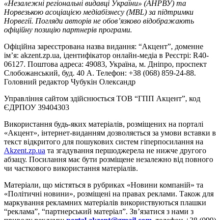
«Незалежні регіональні видавці України» (АНРВУ) та
Норвезькою асоціацією медіабізнесу (MBL) за підтримки
Норвегії. Погляди авторів не обов’язково відображають
офіційну позицію партнерів програми.
Офіційна зареєстрована назва видання: “Акцент”, доменне
ім’я: akzent.zp.ua, ідентифікатор онлайн-медіа в Реєстрі: R40-
06127. Поштова адреса: 49083, Україна, м. Дніпро, проспект
Слобожанський, буд. 40 А. Телефон: +38 (068) 859-24-88.
Головний редактор Чубукін Олександр
Управління сайтом здійснюється ТОВ “ГПП Акцент”, код
ЄДРПОУ 39404303
Використання будь-яких матеріалів, розміщених на порталі
«Акцент», інтернет-виданням дозволяється за умови вставки в
текст відкритого для пошукових систем гіперпосилання на
Akzent.zp.ua
та згадування першоджерела не нижче другого
абзацу. Посилання має бути розміщене незалежно від повного
чи часткового використання матеріалів.
Матеріали, що містяться в рубриках «Новини компаній» та
«Політичні новини», розміщені на правах реклами. Також для
маркування рекламних матеріалів використвуються плашки
“реклама”, “партнерський матеріал”. Зв’язатися з нами з