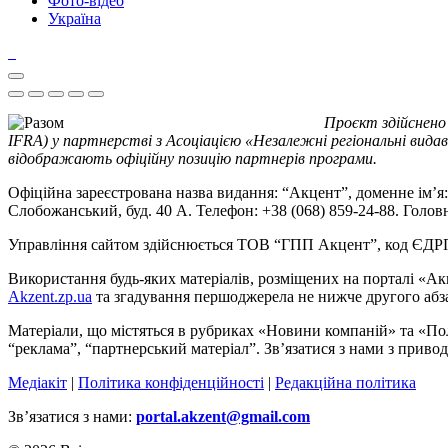
Фото-відео
Україна
Проєкт здійснено
IFRA) у партнерстві з Асоціацією «Незалежні регіональні видав
відображають офіційну позицію партнерів програми.
Офіційна зареєстрована назва видання: “Акцент”, доменне ім’я: 
Слобожанський, буд. 40 А. Телефон: +38 (068) 859-24-88. Голо
Управління сайтом здійснюється ТОВ “ГПП Акцент”, код ЄД
Використання будь-яких матеріалів, розміщених на порталі «Ак
Akzent.zp.ua
та згадування першоджерела не нижче другого абза
Матеріали, що містяться в рубриках «Новини компаній» та «По
“реклама”, “партнерський матеріал”. Зв’язатися з нами з приво
Медіакіт
|
Політика конфіденційності
|
Редакційна політика
Зв’язатися з нами:
portal.akzent@gmail.com