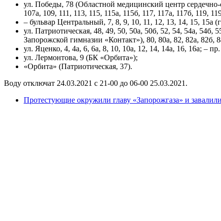
ул. Победы, 78 (Областной медицинский центр сердечно-сосуд
107а, 109, 111, 113, 115, 115а, 115б, 117, 117а, 117б, 119, 11
– бульвар Центральный, 7, 8, 9, 10, 11, 12, 13, 14, 15, 15
ул. Патриотическая, 48, 49, 50, 50а, 50б, 52, 54, 54а, 54б, 5
Запорожской гимназии «Контакт»), 80, 80а, 82, 82а, 82б, 84,
ул. Яценко, 4, 4а, 6, 6а, 8, 10, 10а, 12, 14, 14а, 16, 16а;
ул. Лермонтова, 9 (БК «Орбита»);
«Орбита» (Патриотическая, 37).
Воду отключат 24.03.2021 с 21-00 до 06-00 25.03.2021.
Протестующие окружили главу «Запорожгаза» и завали