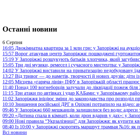
Останні новини
6 Серпня
16:05
Двокімнатна квартира за 1 млн грн: у Запоріжжі на аук
15:57
Ворог атакував центр Запоріжжя: пошкоджені гуртожито
15:19
У Запоріжжі розшукують батьків хлопчика, який загубив
15:05
Три дні музики, ремесел і сучасного мистецтва: у Запор
14:02
У Запоріжжі виставили на приватизацію недобудовану їд
13:27
Від тривог — до наметів, творчості й нових друзів: діти
12:05
Місцева «гаряча лінія» ПФУ в Запорізькій області працює 
11:40
Понад 100 вогнеборців залучали до ліквідації пожеж біл
11:15
Три атаки по автівках і удар КАБами: у Запорізькому райо
11:02
Запоріжжя ініціює зміни до законодавства про розподіл 
10:10
Знищення російської ДРГ в Оріхові потрапило на відео: а
09:46
У Запоріжжі 660 мешканців залишилися без води: адреси 
09:20
«Дитина спала в кімнаті, коли дрон вдарив у дах»: у Зап
09:00
Нові правила “Укрзалізниці” для Запоріжжя: як купити кв
08:40
Із 10:00 у Запоріжжі скоротять маршрут трамвая №16: як
Всі новини