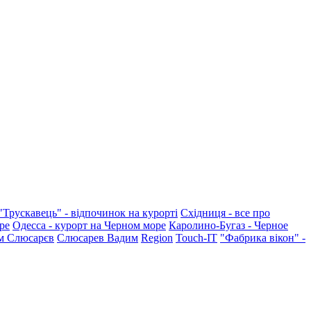
"Трускавець" - відпочинок на курорті
Східниця - все про
ре
Одесса - курорт на Черном море
Каролино-Бугаз - Черное
м Слюсарєв
Слюсарев Вадим
Region
Touch-IT
"Фабрика вікон" -