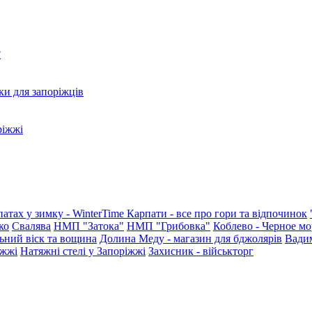
?
ки для запоріжців
ріжжі
патах у зимку - WinterTime
Карпати - все про гори та відпочинок
ко
Свалява
НМП "Затока"
НМП "Грибовка"
Коблево - Черное мо
ьний віск та вощина
Долина Меду - магазин для бджолярів
Вади
іжжі
Натяжні стелі у Запоріжжі
Захисник - військторг