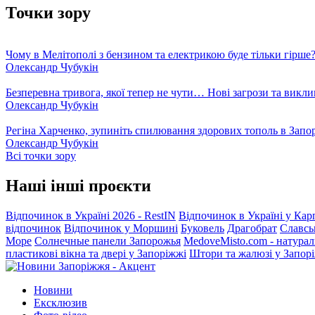
Точки зору
Чому в Мелітополі з бензином та електрикою буде тільки гірше
Олександр Чубукін
Безперевна тривога, якої тепер не чути… Нові загрози та викли
Олександр Чубукін
Регіна Харченко, зупиніть спилювання здорових тополь в Запо
Олександр Чубукін
Всі точки зору
Наші інші проєкти
Відпочинок в Україні 2026 - RestIN
Відпочинок в Україні у Кар
відпочинок
Відпочинок у Моршині
Буковель
Драгобрат
Славсь
Море
Солнечные панели Запорожья
MedoveMisto.com - натурал
пластикові вікна та двері у Запоріжжі
Штори та жалюзі у Запор
Новини
Ексклюзив