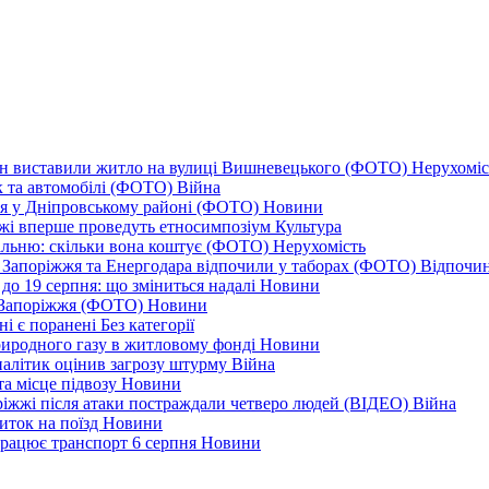
ціон виставили житло на вулиці Вишневецького (ФОТО)
Нерухоміс
к та автомобілі (ФОТО)
Війна
ся у Дніпровському районі (ФОТО)
Новини
іжжі вперше проведуть етносимпозіум
Культура
альню: скільки вона коштує (ФОТО)
Нерухомість
 із Запоріжжя та Енергодара відпочили у таборах (ФОТО)
Відпочи
до 19 серпня: що зміниться надалі
Новини
я Запоріжжя (ФОТО)
Новини
ні є поранені
Без категорії
природного газу в житловому фонді
Новини
налітик оцінив загрозу штурму
Війна
та місце підвозу
Новини
оріжжі після атаки постраждали четверо людей (ВІДЕО)
Війна
иток на поїзд
Новини
 працює транспорт 6 серпня
Новини