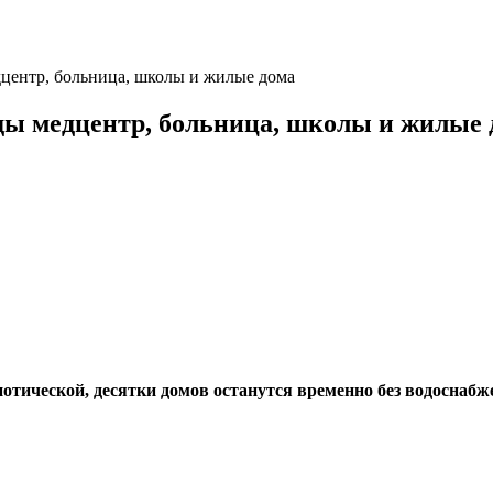
дцентр, больница, школы и жилые дома
оды медцентр, больница, школы и жилые 
тической, десятки домов останутся временно без водоснабж