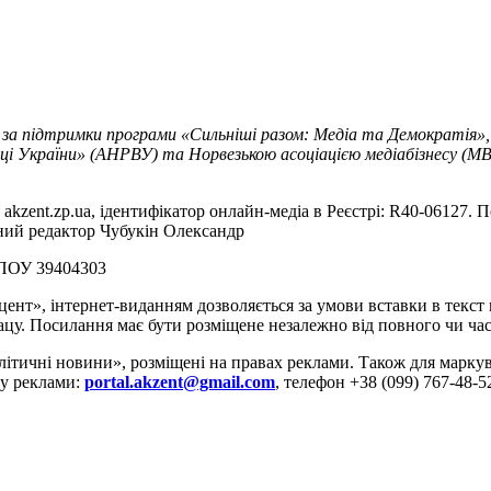
 за підтримки програми «Сильніші разом: Медіа та Демократія»,
ці України» (АНРВУ) та Норвезькою асоціацією медіабізнесу (MBL
akzent.zp.ua, ідентифікатор онлайн-медіа в Реєстрі: R40-06127. П
вний редактор Чубукін Олександр
РПОУ 39404303
цент», інтернет-виданням дозволяється за умови вставки в текс
цу. Посилання має бути розміщене незалежно від повного чи час
літичні новини», розміщені на правах реклами. Також для марк
ду реклами:
portal.akzent@gmail.com
, телефон +38 (099) 767-48-5