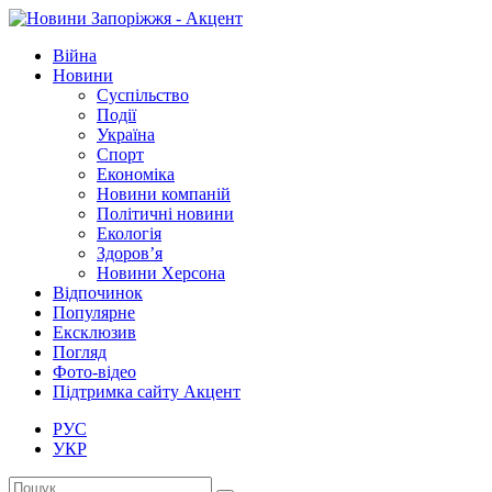
Війна
Новини
Суспільство
Події
Україна
Спорт
Економіка
Новини компаній
Політичні новини
Екологія
Здоров’я
Новини Херсона
Відпочинок
Популярне
Ексклюзив
Погляд
Фото-відео
Підтримка сайту Акцент
РУС
УКР