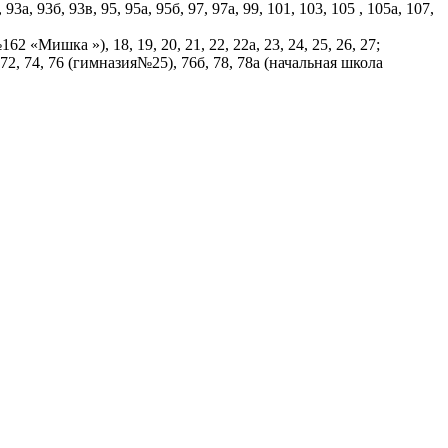
93б, 93в, 95, 95а, 95б, 97, 97а, 99, 101, 103, 105 , 105а, 107,
 «Мишка »), 18, 19, 20, 21, 22, 22а, 23, 24, 25, 26, 27;
 70, 72, 74, 76 (гимназия№25), 76б, 78, 78а (начальная школа