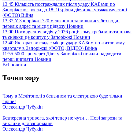
13:45
Кількість постраждалих після удару КАБами по
Запоріжжю зросла до 18: 10-річна дівчинка у тяжкому стані
(ФОТО)
Війна
13:32
У Запоріжжі 720 мешканців залишилися без води:
перелік адрес та місця підвозу
Новини
13:00
Посвідчення водія у 2026 році: кому треба міняти права
та скільки це коштує у Запоріжжі
Новини
12:40
Як зараз виглядає місце удару КАБом по житловому
кварталу в Запоріжжі (ФОТО, ВІДЕО)
Війна
11:55
5000 грн через Дію: у Запоріжжі почали надходити
перші виплати
Новини
Всі новини
Точки зору
Чому в Мелітополі з бензином та електрикою буде тільки
гірше?
Олександр Чубукін
Безперевна тривога, якої тепер не чути… Нові загрози та
виклики для запоріжців
Олександр Чубукін