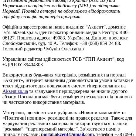
«Незалежні регіональні видавці України» (АНРВУ) та
Норвезькою асоціацією медіабізнесу (MBL) за підтримки
Норвегії. Погляди авторів не обов’язково відображають
офіційну позицію партнерів програми.
Офіційна зареєстрована назва видання: “Акцент”, доменне
ім’я: akzent.zp.ua, ідентифікатор онлайн-медіа в Реєстрі: R40-
06127. Поштова адреса: 49083, Україна, м. Дніпро, проспект
Слобожанський, буд. 40 А. Телефон: +38 (068) 859-24-88.
Головний редактор Чубукін Олександр
Управління сайтом здійснюється ТОВ “ГПП Акцент”, код
ЄДРПОУ 39404303
Використання будь-яких матеріалів, розміщених на порталі
«Акцент», інтернет-виданням дозволяється за умови вставки в
текст відкритого для пошукових систем гіперпосилання на
Akzent.zp.ua
та згадування першоджерела не нижче другого
абзацу. Посилання має бути розміщене незалежно від повного
чи часткового використання матеріалів.
Матеріали, що містяться в рубриках «Новини компаній» та
«Політичні новини», розміщені на правах реклами. Також для
маркування рекламних матеріалів використвуються плашки
“реклама”, “партнерський матеріал”. Зв’язатися з нами з
приводу реклами:
portal.akzent@gmail.com
, телефон +38 (099)