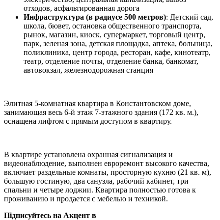
отходов, асфальтированная дорога
Инфраструктура (в радиусе 500 метров)
: Детский сад,
школа, бювет, остановка общественного транспорта,
рынок, магазин, киоск, супермаркет, торговый центр,
парк, зеленая зона, детская площадка, аптека, больница,
поликлиника, центр города, ресторан, кафе, кинотеатр,
театр, отделение почты, отделение банка, банкомат,
автовокзал, железнодорожная станция
Элитная 5-комнатная квартира в Константовском доме,
занимающая весь 6-й этаж 7-этажного здания (172 кв. м.),
оснащена лифтом с прямым доступом в квартиру.
В квартире установлена охранная сигнализация и
видеонаблюдение, выполнен евроремонт высокого качества,
включает раздельные комнаты, просторную кухню (21 кв. м),
большую гостиную, два санузла, рабочий кабинет, три
спальни и четыре лоджии. Квартира полностью готова к
проживанию и продается с мебелью и техникой.
Підписуйтесь на Акцент в