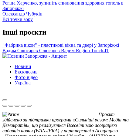
Регіна Харченко, зупиніть спилювання здорових тополь в
Запоріжжі
Олександр Чубукін
Всі точки зору
Інші проєкти
"Фабрика вікон" - пластикові вікна та двері у Запоріжжі
Вадим Слюсарєв
Слюсарев Вадим
Region
Touch-IT
Новини
Ексклюзив
Фото-відео
Україна
Проєкт
здійснено за підтримки програми «Сильніші разом: Медіа та
Демократія», що реалізується Всесвітньою асоціацією
видавців новин (WAN-IFRA) у партнерстві з Асоціацією