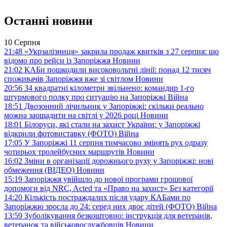
Останні новини
10 Серпня
21:48
«Укрзалізниця» закрила продаж квитків з 27 серпня: що
відомо про рейси із Запоріжжя
Новини
21:02
КАБи пошкодили високовольтні лінії: понад 12 тисяч
споживачів Запоріжжя вже зі світлом
Новини
20:56
34 квадратні кілометри звільнено: командир 1-го
штурмового полку про ситуацію на Запоріжжі
Війна
18:51
Двозонний лічильник у Запоріжжі: скільки реально
можна заощадити на світлі у 2026 році
Новини
18:01
Білоруси, які стали на захист України: у Запоріжжі
відкрили фотовиставку (ФОТО)
Війна
17:05
У Запоріжжі 11 серпня тимчасово змінять рух одразу
чотирьох тролейбусних маршрутів
Новини
16:02
Зміни в організації дорожнього руху у Запоріжжі: нові
обмеження (ВІДЕО)
Новини
15:19
Запоріжжя увійшло до нової програми грошової
допомоги від NRC, Acted та «Право на захист»
Без категорії
14:20
Кількість постраждалих після удару КАБами по
Запоріжжю зросла до 24: серед них двоє дітей (ФОТО)
Війна
13:59
Зуболікування безкоштовно: інструкція для ветеранів,
ветеранок та військовослужбовців
Новини