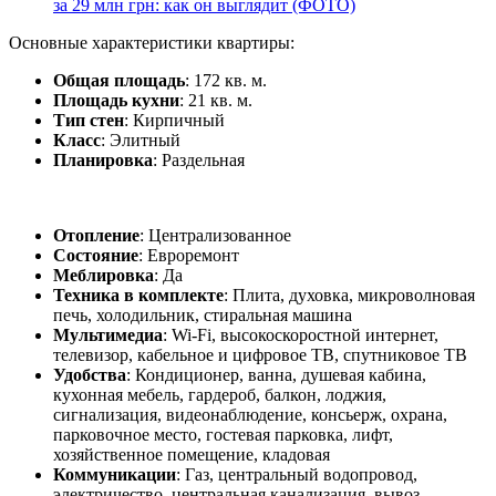
за 29 млн грн: как он выглядит (ФОТО)
Основные характеристики квартиры:
Общая площадь
: 172 кв. м.
Площадь кухни
: 21 кв. м.
Тип стен
: Кирпичный
Класс
: Элитный
Планировка
: Раздельная
Отопление
: Централизованное
Состояние
: Евроремонт
Меблировка
: Да
Техника в комплекте
: Плита, духовка, микроволновая
печь, холодильник, стиральная машина
Мультимедиа
: Wi-Fi, высокоскоростной интернет,
телевизор, кабельное и цифровое ТВ, спутниковое ТВ
Удобства
: Кондиционер, ванна, душевая кабина,
кухонная мебель, гардероб, балкон, лоджия,
сигнализация, видеонаблюдение, консьерж, охрана,
парковочное место, гостевая парковка, лифт,
хозяйственное помещение, кладовая
Коммуникации
: Газ, центральный водопровод,
электричество, центральная канализация, вывоз