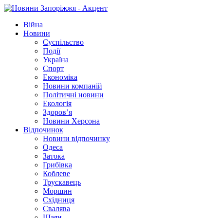
Війна
Новини
Суспільство
Події
Україна
Спорт
Економіка
Новини компаній
Політичні новини
Екологія
Здоров’я
Новини Херсона
Відпочинок
Новини відпочинку
Одеса
Затока
Грибівка
Коблеве
Трускавець
Моршин
Східниця
Свалява
Шаян