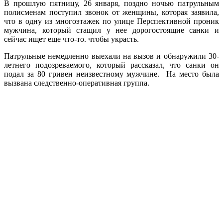
В прошлую пятницу, 26 января, поздно ночью патрульным
полисменам поступил звонок от женщины, которая заявила,
что в одну из многоэтажек по улице Перспективной проник
мужчина, который стащил у нее дорогостоящие санки и
сейчас ищет еще что-то. чтобы украсть.
Патрульные немедленно выехали на вызов и обнаружили 30-
летнего подозреваемого, который рассказал, что санки он
подал за 80 гривен неизвестному мужчине. На место была
вызвана следственно-оперативная группа.