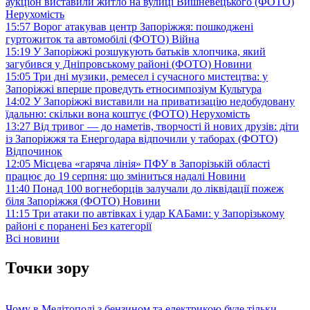
аукціон виставили житло на вулиці Вишневецького (ФОТО)
Нерухомість
15:57
Ворог атакував центр Запоріжжя: пошкоджені
гуртожиток та автомобілі (ФОТО)
Війна
15:19
У Запоріжжі розшукують батьків хлопчика, який
загубився у Дніпровському районі (ФОТО)
Новини
15:05
Три дні музики, ремесел і сучасного мистецтва: у
Запоріжжі вперше проведуть етносимпозіум
Культура
14:02
У Запоріжжі виставили на приватизацію недобудовану
їдальню: скільки вона коштує (ФОТО)
Нерухомість
13:27
Від тривог — до наметів, творчості й нових друзів: діти
із Запоріжжя та Енергодара відпочили у таборах (ФОТО)
Відпочинок
12:05
Місцева «гаряча лінія» ПФУ в Запорізькій області
працює до 19 серпня: що зміниться надалі
Новини
11:40
Понад 100 вогнеборців залучали до ліквідації пожеж
біля Запоріжжя (ФОТО)
Новини
11:15
Три атаки по автівках і удар КАБами: у Запорізькому
районі є поранені
Без категорії
Всі новини
Точки зору
Чому в Мелітополі з бензином та електрикою буде тільки