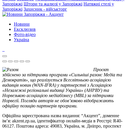
Запоріжжі
Штори та жалюзі у Запоріжжі
Натяжні стелі у
Запоріжжі
Захисник - військторг
Новини
Ексклюзив
Фото-відео
Україна
Проєкт
здійснено за підтримки програми «Сильніші разом: Медіа та
Демократія», що реалізується Всесвітньою асоціацією
видавців новин (WAN-IFRA) у партнерстві з Асоціацією
«Незалежні регіональні видавці України» (АНРВУ) та
Норвезькою асоціацією медіабізнесу (MBL) за підтримки
Норвегії. Погляди авторів не обов’язково відображають
офіційну позицію партнерів програми.
Офіційна зареєстрована назва видання: “Акцент”, доменне
ім’я: akzent.zp.ua, ідентифікатор онлайн-медіа в Реєстрі: R40-
06127. Поштова адреса: 49083, Україна, м. Дніпро, проспект