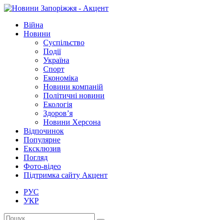
Війна
Новини
Суспільство
Події
Україна
Спорт
Економіка
Новини компаній
Політичні новини
Екологія
Здоров’я
Новини Херсона
Відпочинок
Популярне
Ексклюзив
Погляд
Фото-відео
Підтримка сайту Акцент
РУС
УКР