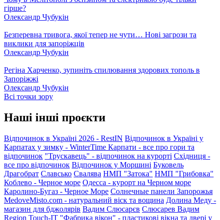
гірше?
Олександр Чубукін
Безперевна тривога, якої тепер не чути… Нові загрози та
виклики для запоріжців
Олександр Чубукін
Регіна Харченко, зупиніть спилювання здорових тополь в
Запоріжжі
Олександр Чубукін
Всі точки зору
Наші інші проєкти
Відпочинок в Україні 2026 - RestIN
Відпочинок в Україні у
Карпатах у зимку - WinterTime
Карпати - все про гори та
відпочинок
"Трускавець" - відпочинок на курорті
Східниця -
все про відпочинок
Відпочинок у Моршині
Буковель
Драгобрат
Славсько
Свалява
НМП "Затока"
НМП "Грибовка"
Коблево - Черное море
Одесса - курорт на Черном море
Каролино-Бугаз - Черное Море
Солнечные панели Запорожья
MedoveMisto.com - натуральний віск та вощина
Долина Меду -
магазин для бджолярів
Вадим Слюсарєв
Слюсарев Вадим
Region
Touch-IT
"Фабрика вікон" - пластикові вікна та двері у