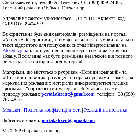
Слобожанський, буд. 40 А. Телефон: +38 (068) 859-24-88.
Головний редактор Чубукін Олександр
Управління сайтом здійснюється ТОВ “ГПП Акцент”, код
ЄДРПОУ 39404303
Використання будь-яких матеріалів, розміщених на порталі
«Акцент», інтернет-виданням дозволяється за умови вставки в
текст відкритого для пошукових систем гіперпосилання на
Akzent.zp.ua
та згадування першоджерела не нижче другого
абзацу. Посилання має бути розміщене незалежно від повного
чи часткового використання матеріалів.
Матеріали, що містяться в рубриках «Новини компаній» та
«Політичні новини», розміщені на правах реклами. Також для
маркування рекламних матеріалів використвуються плашки
“реклама”, “партнерський матеріал”. Зв’язатися з нами з
приводу реклами:
portal.akzent@gmail.com
, телефон +38 (099)
767-48-52
Медіакіт
|
Політика конфіденційності
|
Редакційна політика
Зв’язатися з нами:
portal.akzent@gmail.com
© 2026 Всі права захищено