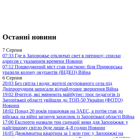
Останні новини
7 Серпня
07:33
Где в Запорожье отключат свет в пятницу: списки
адресов с указанием времени
Новини
07:12
Пошкоджений міст став пасткою: біля Приморська
уразили колону окупантів (ВІДЕО)
Війна
6 Серпня
20:03
Без світла і води: жителі окупованого села під
Дніпрорудним записали відчайдушне звернення
Війна
19:02
Вчителі, які змінюють майбутнє: троє педагогів із
Запорізької області увійшли до ТОП-50 України (ФОТО)
Новини
18:02
Понад 20 років працював на ЗАЕС, а потім став до
війська: на війні загинув захисник із Запорізької області
Війна
17:00
Експерти назвали три сценарії зими для Запоріжжя: у
найгіршому світло буде лише 4–8 годин
Новини
16:05
Двокімнатна квартира за 1 млн грн: у Запоріжжі на