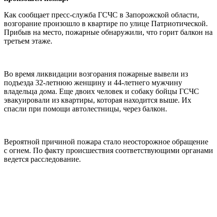
Как сообщает пресс-служба ГСЧС в Запорожской области,
возгорание произошло в квартире по улице Патриотической.
Прибыв на место, пожарные обнаружили, что горит балкон на
третьем этаже.
Во время ликвидации возгорания пожарные вывели из
подъезда 32-летнюю женщину и 44-летнего мужчину
владельца дома. Еще двоих человек и собаку бойцы ГСЧС
эвакуировали из квартиры, которая находится выше. Их
спасли при помощи автолестницы, через балкон.
Вероятной причиной пожара стало неосторожное обращение
с огнем. По факту происшествия соответствующими органами
ведется расследование.