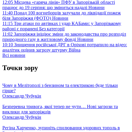
12:05
Місцева «гаряча лінія» ПФУ в Запорізькій області
працює до 19 серпня: що зміниться надалі
Новини
11:40
Понад 100 вогнеборців залучали до ліквідації пожеж
біля Запоріжжя (ФОТО)
Новини
11:15
Три атаки по автівках і удар КАБами: у Запорізькому
районі є поранені
Без категорії
11:02
Запоріжжя ініціює зміни до законодавства про розподіл
природного газу в житловому фонді
Новини
10:10
Знищення російської ДРГ в Оріхові потрапило на відео:
аналітик оцінив загрозу штурму
Війна
Всі новини
Точки зору
Чому в Мелітополі з бензином та електрикою буде тільки
гірше?
Олександр Чубукін
Безперевна тривога, якої тепер не чути… Нові загрози та
виклики для запоріжців
Олександр Чубукін
Регіна Харченко, зупиніть спилювання здорових тополь в