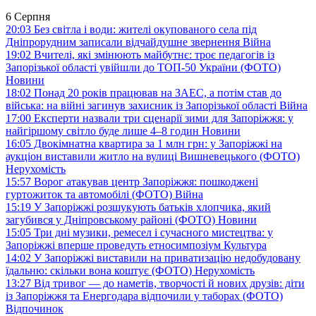
6 Серпня
20:03
Без світла і води: жителі окупованого села під
Дніпрорудним записали відчайдушне звернення
Війна
19:02
Вчителі, які змінюють майбутнє: троє педагогів із
Запорізької області увійшли до ТОП-50 України (ФОТО)
Новини
18:02
Понад 20 років працював на ЗАЕС, а потім став до
війська: на війні загинув захисник із Запорізької області
Війна
17:00
Експерти назвали три сценарії зими для Запоріжжя: у
найгіршому світло буде лише 4–8 годин
Новини
16:05
Двокімнатна квартира за 1 млн грн: у Запоріжжі на
аукціон виставили житло на вулиці Вишневецького (ФОТО)
Нерухомість
15:57
Ворог атакував центр Запоріжжя: пошкоджені
гуртожиток та автомобілі (ФОТО)
Війна
15:19
У Запоріжжі розшукують батьків хлопчика, який
загубився у Дніпровському районі (ФОТО)
Новини
15:05
Три дні музики, ремесел і сучасного мистецтва: у
Запоріжжі вперше проведуть етносимпозіум
Культура
14:02
У Запоріжжі виставили на приватизацію недобудовану
їдальню: скільки вона коштує (ФОТО)
Нерухомість
13:27
Від тривог — до наметів, творчості й нових друзів: діти
із Запоріжжя та Енергодара відпочили у таборах (ФОТО)
Відпочинок