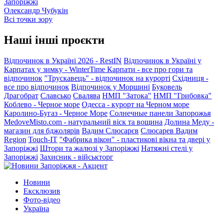
Запоріжжі
Олександр Чубукін
Всі точки зору
Наші інші проєкти
Відпочинок в Україні 2026 - RestIN
Відпочинок в Україні у
Карпатах у зимку - WinterTime
Карпати - все про гори та
відпочинок
"Трускавець" - відпочинок на курорті
Східниця -
все про відпочинок
Відпочинок у Моршині
Буковель
Драгобрат
Славсько
Свалява
НМП "Затока"
НМП "Грибовка"
Коблево - Черное море
Одесса - курорт на Черном море
Каролино-Бугаз - Черное Море
Солнечные панели Запорожья
MedoveMisto.com - натуральний віск та вощина
Долина Меду -
магазин для бджолярів
Вадим Слюсарєв
Слюсарев Вадим
Region
Touch-IT
"Фабрика вікон" - пластикові вікна та двері у
Запоріжжі
Штори та жалюзі у Запоріжжі
Натяжні стелі у
Запоріжжі
Захисник - військторг
Новини
Ексклюзив
Фото-відео
Україна