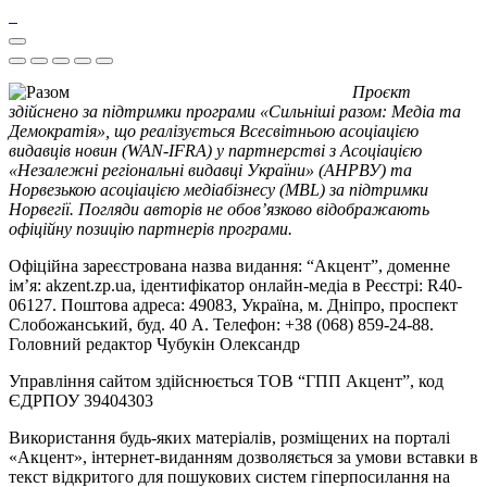
Проєкт
здійснено за підтримки програми «Сильніші разом: Медіа та
Демократія», що реалізується Всесвітньою асоціацією
видавців новин (WAN-IFRA) у партнерстві з Асоціацією
«Незалежні регіональні видавці України» (АНРВУ) та
Норвезькою асоціацією медіабізнесу (MBL) за підтримки
Норвегії. Погляди авторів не обов’язково відображають
офіційну позицію партнерів програми.
Офіційна зареєстрована назва видання: “Акцент”, доменне
ім’я: akzent.zp.ua, ідентифікатор онлайн-медіа в Реєстрі: R40-
06127. Поштова адреса: 49083, Україна, м. Дніпро, проспект
Слобожанський, буд. 40 А. Телефон: +38 (068) 859-24-88.
Головний редактор Чубукін Олександр
Управління сайтом здійснюється ТОВ “ГПП Акцент”, код
ЄДРПОУ 39404303
Використання будь-яких матеріалів, розміщених на порталі
«Акцент», інтернет-виданням дозволяється за умови вставки в
текст відкритого для пошукових систем гіперпосилання на