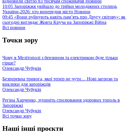
відновили світло 83 тисячам споживачів
Новини
10:05
Запоріжжя увійшло до трійки молодіжних столиць
України-2026: хто випередив місто
Новини
09:45
«Вони руйнують навіть пам’ять про Другу світову»: як
сьогодні виглядає Жовта Круча на Запоріжжі
Війна
Всі новини
Точки зору
Чому в Мелітополі з бензином та електрикою буде тільки
гірше?
Олександр Чубукін
Безперевна тривога, якої тепер не чути… Нові загрози та
виклики для запоріжців
Олександр Чубукін
Регіна Харченко, зупиніть спилювання здорових тополь в
Запоріжжі
Олександр Чубукін
Всі точки зору
Наші інші проєкти