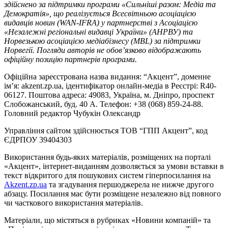
здійснено за підтримки програми «Сильніші разом: Медіа та
Демократія», що реалізується Всесвітньою асоціацією
видавців новин (WAN-IFRA) у партнерстві з Асоціацією
«Незалежні регіональні видавці України» (АНРВУ) та
Норвезькою асоціацією медіабізнесу (MBL) за підтримки
Норвегії. Погляди авторів не обов’язково відображають
офіційну позицію партнерів програми.
Офіційна зареєстрована назва видання: “Акцент”, доменне
ім’я: akzent.zp.ua, ідентифікатор онлайн-медіа в Реєстрі: R40-
06127. Поштова адреса: 49083, Україна, м. Дніпро, проспект
Слобожанський, буд. 40 А. Телефон: +38 (068) 859-24-88.
Головний редактор Чубукін Олександр
Управління сайтом здійснюється ТОВ “ГПП Акцент”, код
ЄДРПОУ 39404303
Використання будь-яких матеріалів, розміщених на порталі
«Акцент», інтернет-виданням дозволяється за умови вставки в
текст відкритого для пошукових систем гіперпосилання на
Akzent.zp.ua
та згадування першоджерела не нижче другого
абзацу. Посилання має бути розміщене незалежно від повного
чи часткового використання матеріалів.
Матеріали, що містяться в рубриках «Новини компаній» та