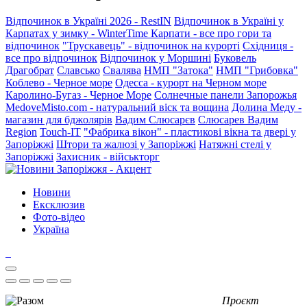
Відпочинок в Україні 2026 - RestIN
Відпочинок в Україні у
Карпатах у зимку - WinterTime
Карпати - все про гори та
відпочинок
"Трускавець" - відпочинок на курорті
Східниця -
все про відпочинок
Відпочинок у Моршині
Буковель
Драгобрат
Славсько
Свалява
НМП "Затока"
НМП "Грибовка"
Коблево - Черное море
Одесса - курорт на Черном море
Каролино-Бугаз - Черное Море
Солнечные панели Запорожья
MedoveMisto.com - натуральний віск та вощина
Долина Меду -
магазин для бджолярів
Вадим Слюсарєв
Слюсарев Вадим
Region
Touch-IT
"Фабрика вікон" - пластикові вікна та двері у
Запоріжжі
Штори та жалюзі у Запоріжжі
Натяжні стелі у
Запоріжжі
Захисник - військторг
Новини
Ексклюзив
Фото-відео
Україна
Проєкт