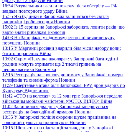
одразу на 12 градусів
Новини
16:54
Рятувальники гасили пожежу після обстрілу — РФ
завдала повторного удару
Війна
15:55
Які будинки в Запоріжжі залишаться без світла
наприкінці робочого дня
Новини
15:02
Із 15 серпня на Запоріжжі заборонять ловити раків: що
варто знати рибалкам
Екологія
14:03
На Запоріжжі у відомому ресторані виявили купу
порушень
Новини
13:15
У Марганці росіяни вдарили біля місця набору води:
багато поранених
Війна
13:02
Окрім «Пакунка школяра»: у Запоріжжі багатодітні
родини можуть отримати ще 2 тисячі гривень на
першокласника
Економіка
12:15
Реєстрація на грошову допомогу у Запоріжжі: номери
телефонів та онлайн-форма
Новини
11:59
Смертельна атака біля Запоріжжя: FPV-дрон вдарив по
Кушугуму
Відпочинок
11:42
«СТО на колесах» за 12 млн грн: Запоріжжя передало
військовим мобільні майстерні (ФОТО, ВІДЕО)
Війна
11:02
Залишилося два дні: у Запоріжжі завершується
реєстрація на благодійний ярмарок
Новини
10:35
У Запоріжжі поліція охорони шукає працівника на
головний пульт: що пропонують
Новини
10:15
Шість атак на підстанції за тиждень: у Запоріжжі