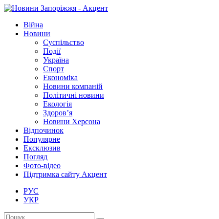
Війна
Новини
Суспільство
Події
Україна
Спорт
Економіка
Новини компаній
Політичні новини
Екологія
Здоров’я
Новини Херсона
Відпочинок
Популярне
Ексклюзив
Погляд
Фото-відео
Підтримка сайту Акцент
РУС
УКР