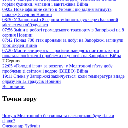
горіли будинки, магазин і вантажівка
Війна
09:02
Нове офіційне свято в Україні: що відзначатимуть
щороку 8 серпня
Новини
08:30
У Запоріжжі з 8 серпня змінюють рух через Балковий
міст: схема об’їзду
авто
07:56
Зміни в роботі громадського траспорту в Запоріжжі на 8
серпня
Новини
07:42
Понад 700 атак дронами за добу: на Запоріжжі загинули
троє людей
Війна
07:20
Мости знищують — росіяни наводять понтони: карта
показала логістичні проблеми окупантів на Запоріжжі
Війна
7 Серпня
22:05
«Голодні ігри» за розетку: у Мелітополі п’яту добу
проблеми зі світлом і водою (ВІДЕО)
Війна
19:11
Спека у Запоріжжі закінчується: коли температура впаде
одразу на 12 градусів
Новини
Всі новини
Точки зору
Чому в Мелітополі з бензином та електрикою буде тільки
гірше?
Олександр Чубукін