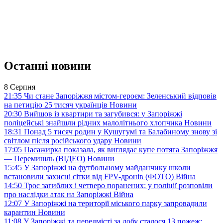
Останні новини
8 Серпня
21:35
Чи стане Запоріжжя містом-героєм: Зеленський відповів
на петицію 25 тисяч українців
Новини
20:30
Вийшов із квартири та загубився: у Запоріжжі
поліцейські знайшли рідних малолітнього хлопчика
Новини
18:31
Понад 5 тисяч родин у Кушугумі та Балабиному знову зі
світлом після російського удару
Новини
17:05
Пасажирка показала, як виглядає купе потяга Запоріжжя
— Перемишль (ВІДЕО)
Новини
15:45
У Запоріжжі на футбольному майданчику школи
встановили захисні сітки від FPV-дронів (ФОТО)
Війна
14:50
Троє загиблих і четверо поранених: у поліції розповіли
про наслідки атак на Запоріжжі
Війна
12:07
У Запоріжжі на території міського парку запровадили
карантин
Новини
11:08
У Запоріжжі та передмісті за добу сталося 13 пожеж: