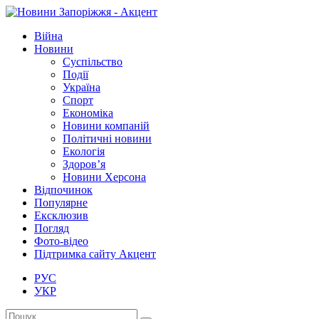
Війна
Новини
Суспільство
Події
Україна
Спорт
Економіка
Новини компаній
Політичні новини
Екологія
Здоров’я
Новини Херсона
Відпочинок
Популярне
Ексклюзив
Погляд
Фото-відео
Підтримка сайту Акцент
РУС
УКР