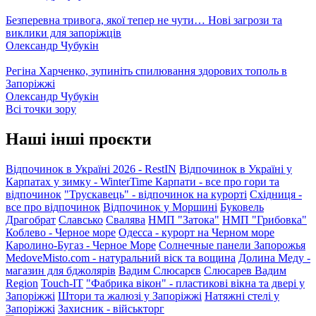
Безперевна тривога, якої тепер не чути… Нові загрози та
виклики для запоріжців
Олександр Чубукін
Регіна Харченко, зупиніть спилювання здорових тополь в
Запоріжжі
Олександр Чубукін
Всі точки зору
Наші інші проєкти
Відпочинок в Україні 2026 - RestIN
Відпочинок в Україні у
Карпатах у зимку - WinterTime
Карпати - все про гори та
відпочинок
"Трускавець" - відпочинок на курорті
Східниця -
все про відпочинок
Відпочинок у Моршині
Буковель
Драгобрат
Славсько
Свалява
НМП "Затока"
НМП "Грибовка"
Коблево - Черное море
Одесса - курорт на Черном море
Каролино-Бугаз - Черное Море
Солнечные панели Запорожья
MedoveMisto.com - натуральний віск та вощина
Долина Меду -
магазин для бджолярів
Вадим Слюсарєв
Слюсарев Вадим
Region
Touch-IT
"Фабрика вікон" - пластикові вікна та двері у
Запоріжжі
Штори та жалюзі у Запоріжжі
Натяжні стелі у
Запоріжжі
Захисник - військторг