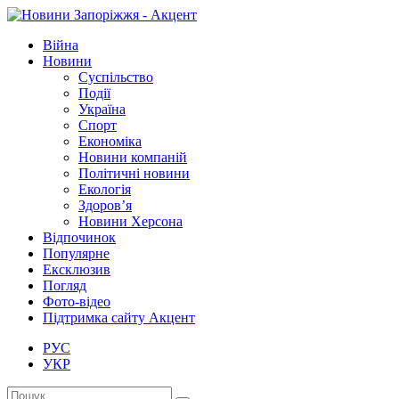
Війна
Новини
Суспільство
Події
Україна
Спорт
Економіка
Новини компаній
Політичні новини
Екологія
Здоров’я
Новини Херсона
Відпочинок
Популярне
Ексклюзив
Погляд
Фото-відео
Підтримка сайту Акцент
РУС
УКР