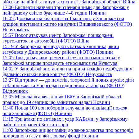
війська: на війні загинув захисник із Запорізької області
Війна
17:00
Експерти назвали три сценарії зими для Запоріжжя: у
найгіршому світло буде лише 4–8 годин
Новини
16:05
Двокімнатна квартира за 1 млн грн: у Запоріжжі на
аукціон виставили житло на вулиці Вишневецького (ФОТО)
Нерухомість
15:57
Ворог атакував центр Запоріжжя: пошкоджені
гуртожиток та автомобілі (ФОТО)
Війна
15:19
У Запоріжжі розшукують батьків хлопчика, який
загубився у Дніпровському районі (ФОТО)
Новини
15:05
Три дні музики, ремесел і сучасного мистецтва: у
Запоріжжі вперше проведуть етносимпозіум
Культура
14:02
У Запоріжжі виставили на приватизацію недобудовану
їдальню: скільки вона коштує (ФОТО)
Нерухомість
13:27
Від тривог — до наметів, творчості й нових друзів: діти
із Запоріжжя та Енергодара відпочили у таборах (ФОТО)
Відпочинок
12:05
Місцева «гаряча лінія» ПФУ в Запорізькій області
працює до 19 серпня: що зміниться надалі
Новини
11:40
Понад 100 вогнеборців залучали до ліквідації пожеж
біля Запоріжжя (ФОТО)
Новини
11:15
Три атаки по автівках і удар КАБами: у Запорізькому
районі є поранені
Без категорії
11:02
Запоріжжя ініціює зміни до законодавства про розподіл
природного газу в житловому фонді
Новини