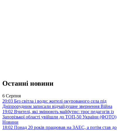
Останні новини
6 Серпня
20:03
Без світла і води: жителі окупованого села під
Дніпрорудним записали відчайдушне звернення
Війна
19:02
Вчителі, які змінюють майбутнє: троє педагогів із
Запорізької області увійшли до ТОП-50 України (ФОТО)
Новини
18:02
Понад 20 років працював на ЗАЕС, а потім став до