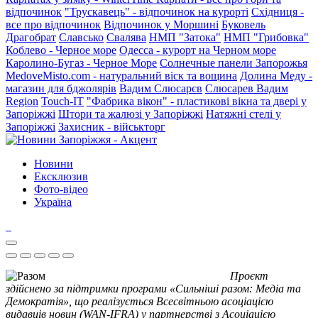
відпочинок
"Трускавець" - відпочинок на курорті
Східниця -
все про відпочинок
Відпочинок у Моршині
Буковель
Драгобрат
Славсько
Свалява
НМП "Затока"
НМП "Грибовка"
Коблево - Черное море
Одесса - курорт на Черном море
Каролино-Бугаз - Черное Море
Солнечные панели Запорожья
MedoveMisto.com - натуральний віск та вощина
Долина Меду -
магазин для бджолярів
Вадим Слюсарєв
Слюсарев Вадим
Region
Touch-IT
"Фабрика вікон" - пластикові вікна та двері у
Запоріжжі
Штори та жалюзі у Запоріжжі
Натяжні стелі у
Запоріжжі
Захисник - військторг
Новини
Ексклюзив
Фото-відео
Україна
Проєкт
здійснено за підтримки програми «Сильніші разом: Медіа та
Демократія», що реалізується Всесвітньою асоціацією
видавців новин (WAN-IFRA) у партнерстві з Асоціацією