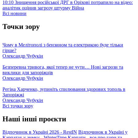
10:10
Знищення російської ДРГ в Оріхові потрапило на відео:
аналітик оцінив загрозу штурму
Війна
Всі новини
Точки зору
Чому в Мелітополі з бензином та електрикою буде тільки
гірше?
Олександр Чубукін
Безперевна тривога, якої тепер не чути… Нові загрози та
виклики для запоріжців
Олександр Чубукін
Регіна Харченко, зупиніть спилювання здорових тополь в
Запоріжжі
Олександр Чубукін
Всі точки зору
Наші інші проєкти
Відпочинок в Україні 2026 - RestIN
Відпочинок в Україні у
Карпатах у зимку - WinterTime
Карпати - все про гори та