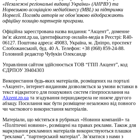
«Незалежні регіональні видавці України» (АНРВУ) та
Норвезькою асоціацією медіабізнесу (MBL) за підтримки
Норвегії. Погляди авторів не обов’язково відображають
офіційну позицію партнерів програми.
Офіційна зареєстрована назва видання: “Акцент”, доменне
ім’я: akzent.zp.ua, ідентифікатор онлайн-медіа в Реєстрі: R40-
06127. Поштова адреса: 49083, Україна, м. Дніпро, проспект
Слобожанський, буд. 40 А. Телефон: +38 (068) 859-24-88.
Головний редактор Чубукін Олександр
Управління сайтом здійснюється ТОВ “ГПП Акцент”, код
ЄДРПОУ 39404303
Використання будь-яких матеріалів, розміщених на порталі
«Акцент», інтернет-виданням дозволяється за умови вставки в
текст відкритого для пошукових систем гіперпосилання на
Akzent.zp.ua
та згадування першоджерела не нижче другого
абзацу. Посилання має бути розміщене незалежно від повного
чи часткового використання матеріалів.
Матеріали, що містяться в рубриках «Новини компаній» та
«Політичні новини», розміщені на правах реклами. Також для
маркування рекламних матеріалів використвуються плашки
“реклама”, “партнерський матеріал”. Зв’язатися з нами з