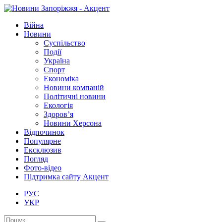
Війна
Новини
Суспільство
Події
Україна
Спорт
Економіка
Новини компаній
Політичні новини
Екологія
Здоров’я
Новини Херсона
Відпочинок
Популярне
Ексклюзив
Погляд
Фото-відео
Підтримка сайту Акцент
РУС
УКР