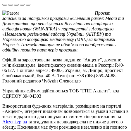
Проєкт
здійснено за підтримки програми «Сильніші разом: Медіа та
Демократія», що реалізується Всесвітньою асоціацією
видавців новин (WAN-IFRA) у партнерстві з Асоціацією
«Незалежні регіональні видавці України» (АНРВУ) та
Норвезькою асоціацією медіабізнесу (MBL) за підтримки
Норвегії. Погляди авторів не обов’язково відображають
офіційну позицію партнерів програми.
Офіційна зареєстрована назва видання: “Акцент”, доменне
ім’я: akzent.zp.ua, ідентифікатор онлайн-медіа в Реєстрі: R40-
06127. Поштова адреса: 49083, Україна, м. Дніпро, проспект
Слобожанський, буд. 40 А. Телефон: +38 (068) 859-24-88.
Головний редактор Чубукін Олександр
Управління сайтом здійснюється ТОВ “ГПП Акцент”, код
ЄДРПОУ 39404303
Використання будь-яких матеріалів, розміщених на порталі
«Акцент», інтернет-виданням дозволяється за умови вставки в
текст відкритого для пошукових систем гіперпосилання на
Akzent.zp.ua
та згадування першоджерела не нижче другого
абзацу. Посилання має бути розміщене незалежно від повного