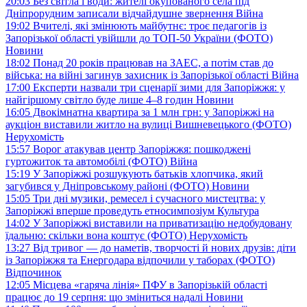
20:03
Без світла і води: жителі окупованого села під
Дніпрорудним записали відчайдушне звернення
Війна
19:02
Вчителі, які змінюють майбутнє: троє педагогів із
Запорізької області увійшли до ТОП-50 України (ФОТО)
Новини
18:02
Понад 20 років працював на ЗАЕС, а потім став до
війська: на війні загинув захисник із Запорізької області
Війна
17:00
Експерти назвали три сценарії зими для Запоріжжя: у
найгіршому світло буде лише 4–8 годин
Новини
16:05
Двокімнатна квартира за 1 млн грн: у Запоріжжі на
аукціон виставили житло на вулиці Вишневецького (ФОТО)
Нерухомість
15:57
Ворог атакував центр Запоріжжя: пошкоджені
гуртожиток та автомобілі (ФОТО)
Війна
15:19
У Запоріжжі розшукують батьків хлопчика, який
загубився у Дніпровському районі (ФОТО)
Новини
15:05
Три дні музики, ремесел і сучасного мистецтва: у
Запоріжжі вперше проведуть етносимпозіум
Культура
14:02
У Запоріжжі виставили на приватизацію недобудовану
їдальню: скільки вона коштує (ФОТО)
Нерухомість
13:27
Від тривог — до наметів, творчості й нових друзів: діти
із Запоріжжя та Енергодара відпочили у таборах (ФОТО)
Відпочинок
12:05
Місцева «гаряча лінія» ПФУ в Запорізькій області
працює до 19 серпня: що зміниться надалі
Новини