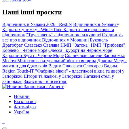
Наші інші проєкти
Відпочинок в Україні 2026 - RestIN
Відпочинок в Україні у
Карпатах у зимку - WinterTime
Карпати - все про гори та
відпочинок
"Трускавець" - відпочинок на курорті
Східниця -
все про відпочинок
Відпочинок у Моршині
Буковель
Драгобрат
Славсько
Свалява
НМП "Затока"
НМП "Грибовка"
Коблево - Черное море
Одесса - курорт на Черном море
Каролино-Бугаз - Черное Море
Солнечные панели Запорожья
MedoveMisto.com - натуральний віск та вощина
Долина Меду -
магазин для бджолярів
Вадим Слюсарєв
Слюсарев Вадим
Region
Touch-IT
"Фабрика вікон" - пластикові вікна та двері у
Запоріжжі
Штори та жалюзі у Запоріжжі
Натяжні стелі у
Запоріжжі
Захисник - військторг
Новини
Ексклюзив
Фото-відео
Україна