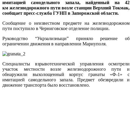
имитацией самодельного запала, найденный на 42
км железнодорожного пути возле станции Верхний Токмак,
сообщает пресс-служба ГУНП в Запорожской области.
Сообщение о неизвестном предмете на железнодорожном
пути поступило в Черниговское отделение полиции.
Руководство “Укрзализныци” приняло решение об
ограничении движения в направлении Мариуполя.
Специалисты взрывотехнической управления осмотрели
участок местности возле железнодорожного пути и
обнаружили выхолощенный корпус гранаты «Ф-1» с
имитацией самодельного запала. Предмет обезвредили и
движение транспорта было восстановлено.