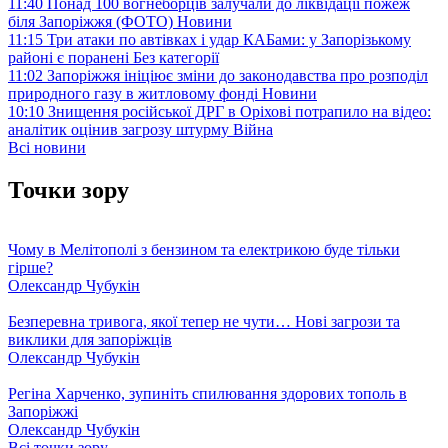
11:40
Понад 100 вогнеборців залучали до ліквідації пожеж
біля Запоріжжя (ФОТО)
Новини
11:15
Три атаки по автівках і удар КАБами: у Запорізькому
районі є поранені
Без категорії
11:02
Запоріжжя ініціює зміни до законодавства про розподіл
природного газу в житловому фонді
Новини
10:10
Знищення російської ДРГ в Оріхові потрапило на відео:
аналітик оцінив загрозу штурму
Війна
Всі новини
Точки зору
Чому в Мелітополі з бензином та електрикою буде тільки
гірше?
Олександр Чубукін
Безперевна тривога, якої тепер не чути… Нові загрози та
виклики для запоріжців
Олександр Чубукін
Регіна Харченко, зупиніть спилювання здорових тополь в
Запоріжжі
Олександр Чубукін
Всі точки зору