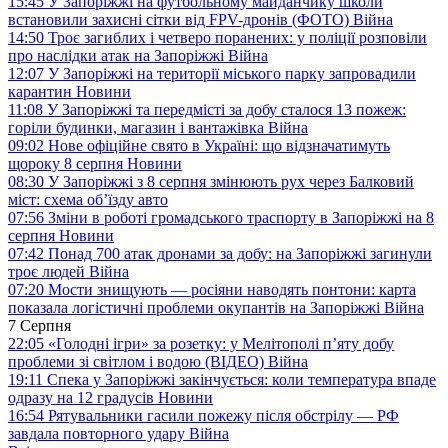
15:45
У Запоріжжі на футбольному майданчику школи
встановили захисні сітки від FPV-дронів (ФОТО)
Війна
14:50
Троє загиблих і четверо поранених: у поліції розповіли
про наслідки атак на Запоріжжі
Війна
12:07
У Запоріжжі на території міського парку запровадили
карантин
Новини
11:08
У Запоріжжі та передмісті за добу сталося 13 пожеж:
горіли будинки, магазин і вантажівка
Війна
09:02
Нове офіційне свято в Україні: що відзначатимуть
щороку 8 серпня
Новини
08:30
У Запоріжжі з 8 серпня змінюють рух через Балковий
міст: схема об’їзду
авто
07:56
Зміни в роботі громадського траспорту в Запоріжжі на 8
серпня
Новини
07:42
Понад 700 атак дронами за добу: на Запоріжжі загинули
троє людей
Війна
07:20
Мости знищують — росіяни наводять понтони: карта
показала логістичні проблеми окупантів на Запоріжжі
Війна
7 Серпня
22:05
«Голодні ігри» за розетку: у Мелітополі п’яту добу
проблеми зі світлом і водою (ВІДЕО)
Війна
19:11
Спека у Запоріжжі закінчується: коли температура впаде
одразу на 12 градусів
Новини
16:54
Рятувальники гасили пожежу після обстрілу — РФ
завдала повторного удару
Війна