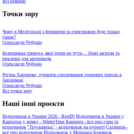
Всі новини
Точки зору
Чому в Мелітополі з бензином та електрикою буде тільки
гірше?
Олександр Чубукін
Безперевна тривога, якої тепер не чути… Нові загрози та
виклики для запоріжців
Олександр Чубукін
Регіна Харченко, зупиніть спилювання здорових тополь в
Запоріжжі
Олександр Чубукін
Всі точки зору
Наші інші проєкти
Відпочинок в Україні 2026 - RestIN
Відпочинок в Україні у
Карпатах у зимку - WinterTime
Карпати - все про гори та
відпочинок
"Трускавець" - відпочинок на курорті
Східниця -
все про відпочинок
Відпочинок у Моршині
Буковель