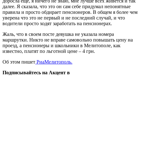
доросла ещё, я ничего не знаю, мне лучше всех живётся и так
далее. Я сказала, что это он сам себе придумал непонятные
правила и просто обдирает пенсионеров. В общем я более чем
уверена что это не первый и не последний случай, и что
водители просто ходят заработать на пенсионерах.
Жаль, что в своем посте девушка не указала номера
маршрутки. Никто не вправе самовольно повышать цену на
проезд, а пенсионеры и школьники в Мелитополе, как
известно, платят по льготной цене – 4 грн.
Об этом пишет
РиаМелитополь.
Подписывайтесь на Акцент в