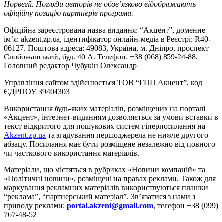
Норвегії. Погляди авторів не обов’язково відображають
офіційну позицію партнерів програми.
Офіційна зареєстрована назва видання: “Акцент”, доменне
ім’я: akzent.zp.ua, ідентифікатор онлайн-медіа в Реєстрі: R40-
06127. Поштова адреса: 49083, Україна, м. Дніпро, проспект
Слобожанський, буд. 40 А. Телефон: +38 (068) 859-24-88.
Головний редактор Чубукін Олександр
Управління сайтом здійснюється ТОВ “ГПП Акцент”, код
ЄДРПОУ 39404303
Використання будь-яких матеріалів, розміщених на порталі
«Акцент», інтернет-виданням дозволяється за умови вставки в
текст відкритого для пошукових систем гіперпосилання на
Akzent.zp.ua
та згадування першоджерела не нижче другого
абзацу. Посилання має бути розміщене незалежно від повного
чи часткового використання матеріалів.
Матеріали, що містяться в рубриках «Новини компаній» та
«Політичні новини», розміщені на правах реклами. Також для
маркування рекламних матеріалів використвуються плашки
“реклама”, “партнерський матеріал”. Зв’язатися з нами з
приводу реклами:
portal.akzent@gmail.com
, телефон +38 (099)
767-48-52