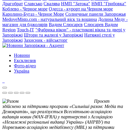
Драгобрат
Славсько
Свалява
НМП "Затока"
НМП "Грибовка"
Коблево - Черное море
Одесса - курорт на Черном море
Каролино-Бугаз - Черное Море
Солнечные панели Запорожья
MedoveMisto.com - натуральний віск та вощина
Долина Меду -
магазин для бджолярів
Вадим Слюсарєв
Слюсарев Вадим
Region
Touch-IT
"Фабрика вікон" - пластикові вікна та двері у
Запоріжжі
Штори та жалюзі у Запоріжжі
Натяжні стелі у
Запоріжжі
Захисник - військторг
Новини
Ексклюзив
Фото-відео
Україна
Проєкт
здійснено за підтримки програми «Сильніші разом: Медіа та
Демократія», що реалізується Всесвітньою асоціацією
видавців новин (WAN-IFRA) у партнерстві з Асоціацією
«Незалежні регіональні видавці України» (АНРВУ) та
Норвезькою асоціацією медіабізнесу (MBL) за підтримки