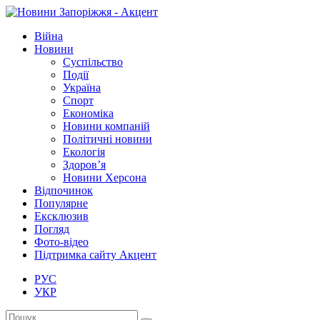
Війна
Новини
Суспільство
Події
Україна
Спорт
Економіка
Новини компаній
Політичні новини
Екологія
Здоров’я
Новини Херсона
Відпочинок
Популярне
Ексклюзив
Погляд
Фото-відео
Підтримка сайту Акцент
РУС
УКР