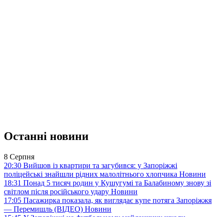
Останні новини
8 Серпня
20:30
Вийшов із квартири та загубився: у Запоріжжі
поліцейські знайшли рідних малолітнього хлопчика
Новини
18:31
Понад 5 тисяч родин у Кушугумі та Балабиному знову зі
світлом після російського удару
Новини
17:05
Пасажирка показала, як виглядає купе потяга Запоріжжя
— Перемишль (ВІДЕО)
Новини