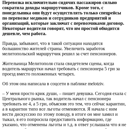
Перевозка исключительно сидячих пассажиров сильно
сократила доходы маршрутчиков. Кроме того, с
понедельника они будут осуществлять только спецрейсы
по перевозке медиков и сотрудников предприятий и
организаций, которые заключат с перевозчиками договор.
Некоторые водители говорят, что им простой обходится
дешевле, чем работа.
Правда, забывают, что в такой ситуации находятся
большинство жителей страны. Увеличить заработок
мелитопольский маршрутчик решил за счет пенсионеров.
Жительница Мелитополя стала свидетелем сцены, когда
водитель маршрутки начал требовать с пенсионера 5 грн за
проезд вместо положенных четырех.
Об этом она написала в соцсети в паблике melotziv.
– У меня просто крик души, – пишет девушка. Сегодня ехала с
Центрального рынка, так водитель начал с пенсионера
требовать не 4, а 5 грн, объясняя это тем, что сейчас карантин,
а в карантин типо все льготы отменяются. Я начала с ним
вести дискуссию по этому поводу, в итоге он мне хамил и
тыкал, я его попросила предоставить информацию, где
указано, что отменены льготы и т.д. в ответ услышала что я не