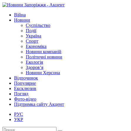
Війна
Новини
Суспільство
Події
Україна
Спорт
Економіка
Новини компаній
Політичні новини
Екологія
Здоров’я
Новини Херсона
Відпочинок
Популярне
Ексклюзив
Погляд
Фото-відео
Підтримка сайту Акцент
РУС
УКР