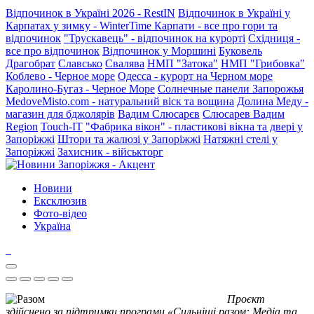
Відпочинок в Україні 2026 - RestIN
Відпочинок в Україні у
Карпатах у зимку - WinterTime
Карпати - все про гори та
відпочинок
"Трускавець" - відпочинок на курорті
Східниця -
все про відпочинок
Відпочинок у Моршині
Буковель
Драгобрат
Славсько
Свалява
НМП "Затока"
НМП "Грибовка"
Коблево - Черное море
Одесса - курорт на Черном море
Каролино-Бугаз - Черное Море
Солнечные панели Запорожья
MedoveMisto.com - натуральний віск та вощина
Долина Меду -
магазин для бджолярів
Вадим Слюсарєв
Слюсарев Вадим
Region
Touch-IT
"Фабрика вікон" - пластикові вікна та двері у
Запоріжжі
Штори та жалюзі у Запоріжжі
Натяжні стелі у
Запоріжжі
Захисник - військторг
Новини
Ексклюзив
Фото-відео
Україна
Проєкт
здійснено за підтримки програми «Сильніші разом: Медіа та