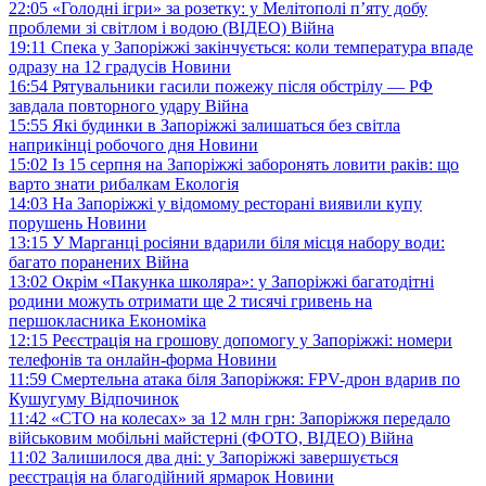
22:05
«Голодні ігри» за розетку: у Мелітополі п’яту добу
проблеми зі світлом і водою (ВІДЕО)
Війна
19:11
Спека у Запоріжжі закінчується: коли температура впаде
одразу на 12 градусів
Новини
16:54
Рятувальники гасили пожежу після обстрілу — РФ
завдала повторного удару
Війна
15:55
Які будинки в Запоріжжі залишаться без світла
наприкінці робочого дня
Новини
15:02
Із 15 серпня на Запоріжжі заборонять ловити раків: що
варто знати рибалкам
Екологія
14:03
На Запоріжжі у відомому ресторані виявили купу
порушень
Новини
13:15
У Марганці росіяни вдарили біля місця набору води:
багато поранених
Війна
13:02
Окрім «Пакунка школяра»: у Запоріжжі багатодітні
родини можуть отримати ще 2 тисячі гривень на
першокласника
Економіка
12:15
Реєстрація на грошову допомогу у Запоріжжі: номери
телефонів та онлайн-форма
Новини
11:59
Смертельна атака біля Запоріжжя: FPV-дрон вдарив по
Кушугуму
Відпочинок
11:42
«СТО на колесах» за 12 млн грн: Запоріжжя передало
військовим мобільні майстерні (ФОТО, ВІДЕО)
Війна
11:02
Залишилося два дні: у Запоріжжі завершується
реєстрація на благодійний ярмарок
Новини