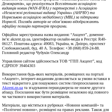
Демократія», що реалізується Всесвітньою асоціацією
видавців новин (WAN-IFRA) у партнерстві з Асоціацією
«Незалежні регіональні видавці України» (АНРВУ) та
Норвезькою асоціацією медіабізнесу (MBL) за підтримки
Норвегії. Погляди авторів не обов’язково відображають
офіційну позицію партнерів програми.
Офіційна зареєстрована назва видання: “Акцент”, доменне
ім’я: akzent.zp.ua, ідентифікатор онлайн-медіа в Реєстрі: R40-
06127. Поштова адреса: 49083, Україна, м. Дніпро, проспект
Слобожанський, буд. 40 А. Телефон: +38 (068) 859-24-88.
Головний редактор Чубукін Олександр
Управління сайтом здійснюється ТОВ “ГПП Акцент”, код
ЄДРПОУ 39404303
Використання будь-яких матеріалів, розміщених на порталі
«Акцент», інтернет-виданням дозволяється за умови вставки в
текст відкритого для пошукових систем гіперпосилання на
Akzent.zp.ua
та згадування першоджерела не нижче другого
абзацу. Посилання має бути розміщене незалежно від повного
чи часткового використання матеріалів.
Матеріали, що містяться в рубриках «Новини компаній» та
«Політичні новини», розміщені на правах реклами. Також для