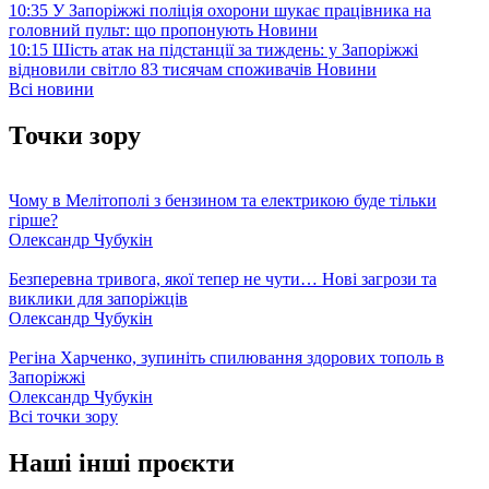
10:35
У Запоріжжі поліція охорони шукає працівника на
головний пульт: що пропонують
Новини
10:15
Шість атак на підстанції за тиждень: у Запоріжжі
відновили світло 83 тисячам споживачів
Новини
Всі новини
Точки зору
Чому в Мелітополі з бензином та електрикою буде тільки
гірше?
Олександр Чубукін
Безперевна тривога, якої тепер не чути… Нові загрози та
виклики для запоріжців
Олександр Чубукін
Регіна Харченко, зупиніть спилювання здорових тополь в
Запоріжжі
Олександр Чубукін
Всі точки зору
Наші інші проєкти