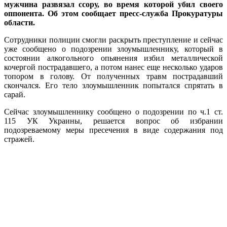
мужчина развязал ссору, во время которой убил своего
оппонента. Об этом сообщает пресс-служба Прокуратуры
области.
Сотрудники полиции смогли раскрыть преступление и сейчас
уже сообщено о подозрении злоумышленнику, который в
состоянии алкогольного опьянения избил металлической
кочергой пострадавшего, а потом нанес еще несколько ударов
топором в голову. От полученных травм пострадавший
скончался. Его тело злоумышленник попытался спрятать в
сарай.
Сейчас злоумышленнику сообщено о подозрении по ч.1 ст.
115 УК Украины, решается вопрос об избрании
подозреваемому меры пресечения в виде содержания под
стражей.