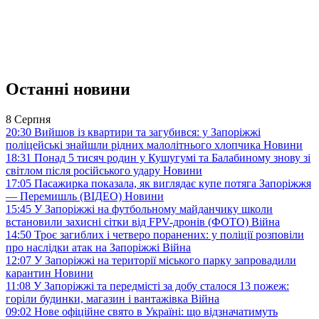
Останні новини
8 Серпня
20:30
Вийшов із квартири та загубився: у Запоріжжі
поліцейські знайшли рідних малолітнього хлопчика
Новини
18:31
Понад 5 тисяч родин у Кушугумі та Балабиному знову зі
світлом після російського удару
Новини
17:05
Пасажирка показала, як виглядає купе потяга Запоріжжя
— Перемишль (ВІДЕО)
Новини
15:45
У Запоріжжі на футбольному майданчику школи
встановили захисні сітки від FPV-дронів (ФОТО)
Війна
14:50
Троє загиблих і четверо поранених: у поліції розповіли
про наслідки атак на Запоріжжі
Війна
12:07
У Запоріжжі на території міського парку запровадили
карантин
Новини
11:08
У Запоріжжі та передмісті за добу сталося 13 пожеж:
горіли будинки, магазин і вантажівка
Війна
09:02
Нове офіційне свято в Україні: що відзначатимуть