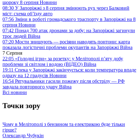
щороку 8 серпня
Новини
08:30
У Запоріжжі з 8 серпня змінюють рух через Балковий
міст: схема об’їзду
авто
07:56
Зміни в роботі громадського траспорту в Запоріжжі на 8
серпня
Новини
07:42
Понад 700 атак дронами за добу: на Запоріжжі загинули
троє людей
Війна
07:20
Мости знищують — росіяни наводять понтони: карта
показала логістичні проблеми окупантів на Запоріжжі
Війна
7 Серпня
22:05
«Голодні ігри» за розетку: у Мелітополі п’яту добу
проблеми зі світлом і водою (ВІДЕО)
Війна
19:11
Спека у Запоріжжі закінчується: коли температура впаде
одразу на 12 градусів
Новини
16:54
Рятувальники гасили пожежу після обстрілу — РФ
завдала повторного удару
Війна
Всі новини
Точки зору
Чому в Мелітополі з бензином та електрикою буде тільки
гірше?
Олександр Чубукін