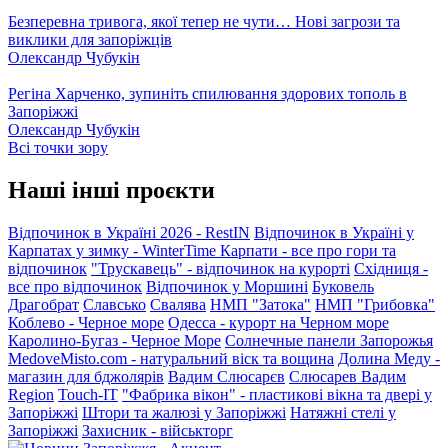
Безперевна тривога, якої тепер не чути… Нові загрози та
виклики для запоріжців
Олександр Чубукін
Регіна Харченко, зупиніть спилювання здорових тополь в
Запоріжжі
Олександр Чубукін
Всі точки зору
Наші інші проєкти
Відпочинок в Україні 2026 - RestIN
Відпочинок в Україні у
Карпатах у зимку - WinterTime
Карпати - все про гори та
відпочинок
"Трускавець" - відпочинок на курорті
Східниця -
все про відпочинок
Відпочинок у Моршині
Буковель
Драгобрат
Славсько
Свалява
НМП "Затока"
НМП "Грибовка"
Коблево - Черное море
Одесса - курорт на Черном море
Каролино-Бугаз - Черное Море
Солнечные панели Запорожья
MedoveMisto.com - натуральний віск та вощина
Долина Меду -
магазин для бджолярів
Вадим Слюсарєв
Слюсарев Вадим
Region
Touch-IT
"Фабрика вікон" - пластикові вікна та двері у
Запоріжжі
Штори та жалюзі у Запоріжжі
Натяжні стелі у
Запоріжжі
Захисник - військторг