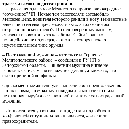
трассе, а самого водителя ранили.
На трассе неподалеку от Мелитополя произошло очередное
“оружейное” ЧП. Ночью там расстреляли автомобиль
Mercedes-Benz, водителя которого ранили в ногу. Неизвестные
налетчики сначала преследовали авто, а только потом
открыли по нему стрельбу. По непроверенным данным,
стреляли из охотничьего карабина “Сайга”, однако
полицейские не подтверждают это, а говорят пока о
неустановленном типе оружия.
– Пострадавший мужчина – житель села Терпенье
Мелитопольского района, – сообщили в ГУ НП в
Запорожской области. – 38-летний мужчина нигде не
работает. Сейчас мы выясняем все детали, а также то, что
стало причиной конфликта.
Однако местные жители уже вынесли свои предположения.
По их словам, возможным поводом для конфликта стала
незаконная вырубка леса, которой и занимался пострадавший
мужчина.
– Личности всех участников инцидента и подробности
конфликтной ситуации устанавливаются, – заверили
правоохранители.