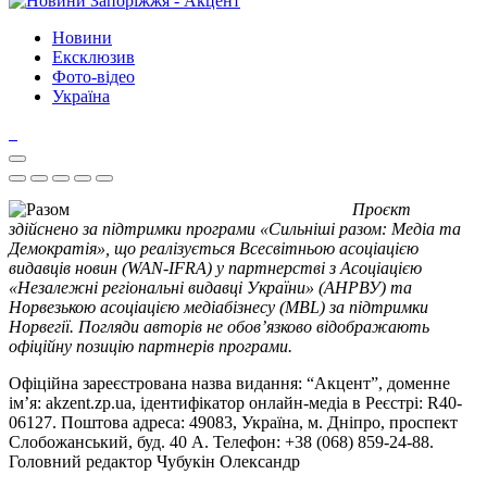
Новини
Ексклюзив
Фото-відео
Україна
Проєкт
здійснено за підтримки програми «Сильніші разом: Медіа та
Демократія», що реалізується Всесвітньою асоціацією
видавців новин (WAN-IFRA) у партнерстві з Асоціацією
«Незалежні регіональні видавці України» (АНРВУ) та
Норвезькою асоціацією медіабізнесу (MBL) за підтримки
Норвегії. Погляди авторів не обов’язково відображають
офіційну позицію партнерів програми.
Офіційна зареєстрована назва видання: “Акцент”, доменне
ім’я: akzent.zp.ua, ідентифікатор онлайн-медіа в Реєстрі: R40-
06127. Поштова адреса: 49083, Україна, м. Дніпро, проспект
Слобожанський, буд. 40 А. Телефон: +38 (068) 859-24-88.
Головний редактор Чубукін Олександр