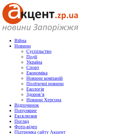
Війна
Новини
Суспільство
Події
Україна
Спорт
Економіка
Новини компаній
Політичні новини
Екологія
Здоров’я
Новини Херсона
Відпочинок
Популярне
Ексклюзив
Погляд
Фото-відео
Підтримка сайту Акцент