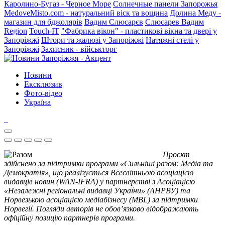
Каролино-Бугаз - Черное Море
Солнечные панели Запорожья
MedoveMisto.com - натуральний віск та вощина
Долина Меду -
магазин для бджолярів
Вадим Слюсарєв
Слюсарев Вадим
Region
Touch-IT
"Фабрика вікон" - пластикові вікна та двері у
Запоріжжі
Штори та жалюзі у Запоріжжі
Натяжні стелі у
Запоріжжі
Захисник - військторг
Новини
Ексклюзив
Фото-відео
Україна
Проєкт
здійснено за підтримки програми «Сильніші разом: Медіа та
Демократія», що реалізується Всесвітньою асоціацією
видавців новин (WAN-IFRA) у партнерстві з Асоціацією
«Незалежні регіональні видавці України» (АНРВУ) та
Норвезькою асоціацією медіабізнесу (MBL) за підтримки
Норвегії. Погляди авторів не обов’язково відображають
офіційну позицію партнерів програми.