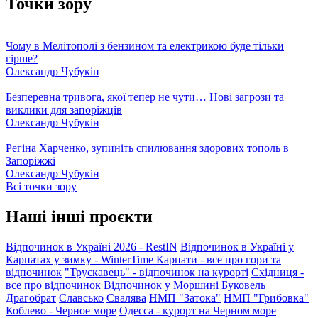
Точки зору
Чому в Мелітополі з бензином та електрикою буде тільки
гірше?
Олександр Чубукін
Безперевна тривога, якої тепер не чути… Нові загрози та
виклики для запоріжців
Олександр Чубукін
Регіна Харченко, зупиніть спилювання здорових тополь в
Запоріжжі
Олександр Чубукін
Всі точки зору
Наші інші проєкти
Відпочинок в Україні 2026 - RestIN
Відпочинок в Україні у
Карпатах у зимку - WinterTime
Карпати - все про гори та
відпочинок
"Трускавець" - відпочинок на курорті
Східниця -
все про відпочинок
Відпочинок у Моршині
Буковель
Драгобрат
Славсько
Свалява
НМП "Затока"
НМП "Грибовка"
Коблево - Черное море
Одесса - курорт на Черном море