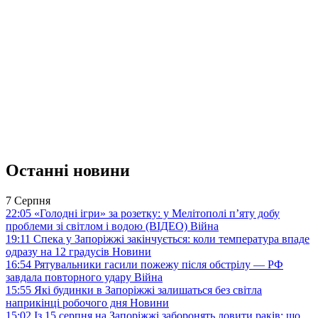
Останні новини
7 Серпня
22:05
«Голодні ігри» за розетку: у Мелітополі п’яту добу
проблеми зі світлом і водою (ВІДЕО)
Війна
19:11
Спека у Запоріжжі закінчується: коли температура впаде
одразу на 12 градусів
Новини
16:54
Рятувальники гасили пожежу після обстрілу — РФ
завдала повторного удару
Війна
15:55
Які будинки в Запоріжжі залишаться без світла
наприкінці робочого дня
Новини
15:02
Із 15 серпня на Запоріжжі заборонять ловити раків: що