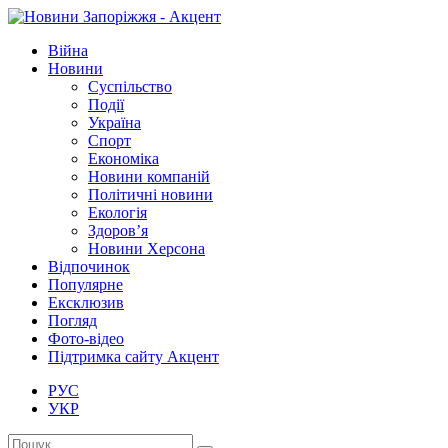
Війна
Новини
Суспільство
Події
Україна
Спорт
Економіка
Новини компаній
Політичні новини
Екологія
Здоров’я
Новини Херсона
Відпочинок
Популярне
Ексклюзив
Погляд
Фото-відео
Підтримка сайту Акцент
РУС
УКР