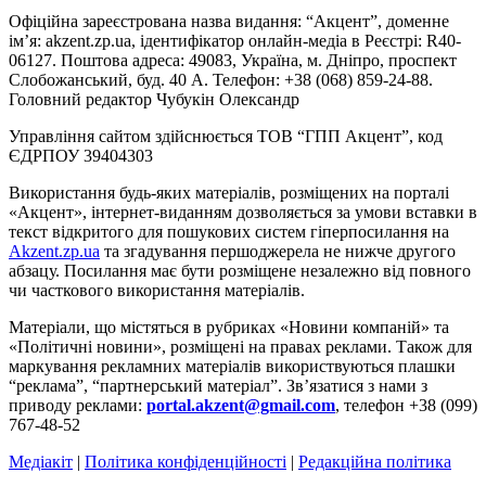
Офіційна зареєстрована назва видання: “Акцент”, доменне
ім’я: akzent.zp.ua, ідентифікатор онлайн-медіа в Реєстрі: R40-
06127. Поштова адреса: 49083, Україна, м. Дніпро, проспект
Слобожанський, буд. 40 А. Телефон: +38 (068) 859-24-88.
Головний редактор Чубукін Олександр
Управління сайтом здійснюється ТОВ “ГПП Акцент”, код
ЄДРПОУ 39404303
Використання будь-яких матеріалів, розміщених на порталі
«Акцент», інтернет-виданням дозволяється за умови вставки в
текст відкритого для пошукових систем гіперпосилання на
Akzent.zp.ua
та згадування першоджерела не нижче другого
абзацу. Посилання має бути розміщене незалежно від повного
чи часткового використання матеріалів.
Матеріали, що містяться в рубриках «Новини компаній» та
«Політичні новини», розміщені на правах реклами. Також для
маркування рекламних матеріалів використвуються плашки
“реклама”, “партнерський матеріал”. Зв’язатися з нами з
приводу реклами:
portal.akzent@gmail.com
, телефон +38 (099)
767-48-52
Медіакіт
|
Політика конфіденційності
|
Редакційна політика