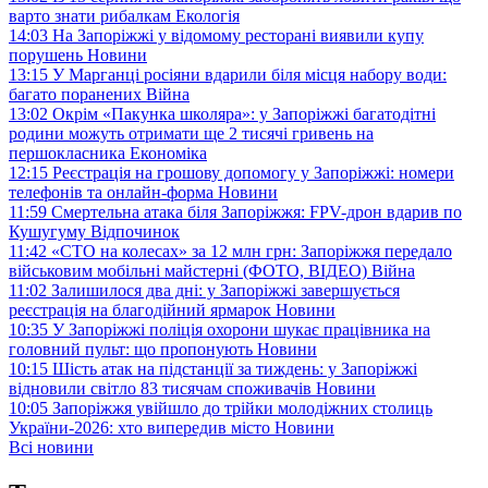
варто знати рибалкам
Екологія
14:03
На Запоріжжі у відомому ресторані виявили купу
порушень
Новини
13:15
У Марганці росіяни вдарили біля місця набору води:
багато поранених
Війна
13:02
Окрім «Пакунка школяра»: у Запоріжжі багатодітні
родини можуть отримати ще 2 тисячі гривень на
першокласника
Економіка
12:15
Реєстрація на грошову допомогу у Запоріжжі: номери
телефонів та онлайн-форма
Новини
11:59
Смертельна атака біля Запоріжжя: FPV-дрон вдарив по
Кушугуму
Відпочинок
11:42
«СТО на колесах» за 12 млн грн: Запоріжжя передало
військовим мобільні майстерні (ФОТО, ВІДЕО)
Війна
11:02
Залишилося два дні: у Запоріжжі завершується
реєстрація на благодійний ярмарок
Новини
10:35
У Запоріжжі поліція охорони шукає працівника на
головний пульт: що пропонують
Новини
10:15
Шість атак на підстанції за тиждень: у Запоріжжі
відновили світло 83 тисячам споживачів
Новини
10:05
Запоріжжя увійшло до трійки молодіжних столиць
України-2026: хто випередив місто
Новини
Всі новини