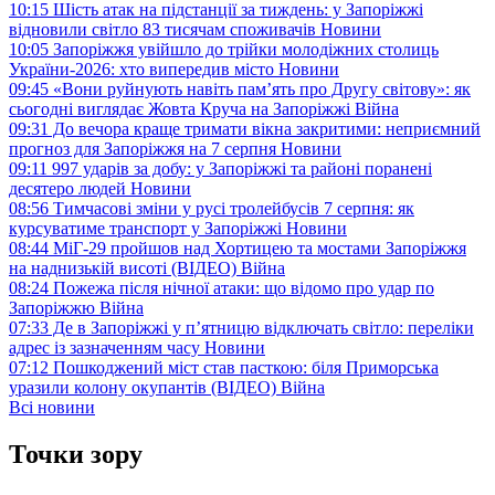
10:15
Шість атак на підстанції за тиждень: у Запоріжжі
відновили світло 83 тисячам споживачів
Новини
10:05
Запоріжжя увійшло до трійки молодіжних столиць
України-2026: хто випередив місто
Новини
09:45
«Вони руйнують навіть пам’ять про Другу світову»: як
сьогодні виглядає Жовта Круча на Запоріжжі
Війна
09:31
До вечора краще тримати вікна закритими: неприємний
прогноз для Запоріжжя на 7 серпня
Новини
09:11
997 ударів за добу: у Запоріжжі та районі поранені
десятеро людей
Новини
08:56
Тимчасові зміни у русі тролейбусів 7 серпня: як
курсуватиме транспорт у Запоріжжі
Новини
08:44
МіГ-29 пройшов над Хортицею та мостами Запоріжжя
на наднизькій висоті (ВІДЕО)
Війна
08:24
Пожежа після нічної атаки: що відомо про удар по
Запоріжжю
Війна
07:33
Де в Запоріжжі у п’ятницю відключать світло: переліки
адрес із зазначенням часу
Новини
07:12
Пошкоджений міст став пасткою: біля Приморська
уразили колону окупантів (ВІДЕО)
Війна
Всі новини
Точки зору