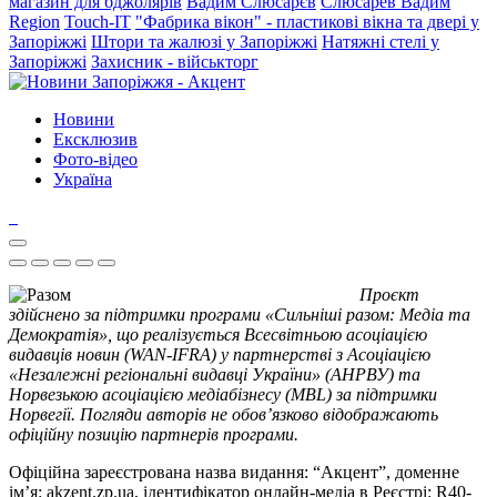
магазин для бджолярів
Вадим Слюсарєв
Слюсарев Вадим
Region
Touch-IT
"Фабрика вікон" - пластикові вікна та двері у
Запоріжжі
Штори та жалюзі у Запоріжжі
Натяжні стелі у
Запоріжжі
Захисник - військторг
Новини
Ексклюзив
Фото-відео
Україна
Проєкт
здійснено за підтримки програми «Сильніші разом: Медіа та
Демократія», що реалізується Всесвітньою асоціацією
видавців новин (WAN-IFRA) у партнерстві з Асоціацією
«Незалежні регіональні видавці України» (АНРВУ) та
Норвезькою асоціацією медіабізнесу (MBL) за підтримки
Норвегії. Погляди авторів не обов’язково відображають
офіційну позицію партнерів програми.
Офіційна зареєстрована назва видання: “Акцент”, доменне
ім’я: akzent.zp.ua, ідентифікатор онлайн-медіа в Реєстрі: R40-