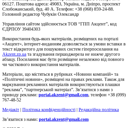
06127. Поштова адреса: 49083, Україна, м. Дніпро, проспект
Слобожанський, буд. 40 А. Телефон: +38 (068) 859-24-88.
Головний редактор Чубукін Олександр
Управління сайтом здійснюється ТОВ “ГПП Акцент”, код
ЄДРПОУ 39404303
Використання будь-яких матеріалів, розміщених на порталі
«Акцент», інтернет-виданням дозволяється за умови вставки в
текст відкритого для пошукових систем гіперпосилання на
Akzent.zp.ua
та згадування першоджерела не нижче другого
абзацу. Посилання має бути розміщене незалежно від повного
чи часткового використання матеріалів.
Матеріали, що містяться в рубриках «Новини компаній» та
«Політичні новини», розміщені на правах реклами. Також для
маркування рекламних матеріалів використвуються плашки
“реклама”, “партнерський матеріал”. Зв’язатися з нами з
приводу реклами:
portal.akzent@gmail.com
, телефон +38 (099)
767-48-52
Медіакіт
|
Політика конфіденційності
|
Редакційна політика
Зв’язатися з нами:
portal.akzent@gmail.com