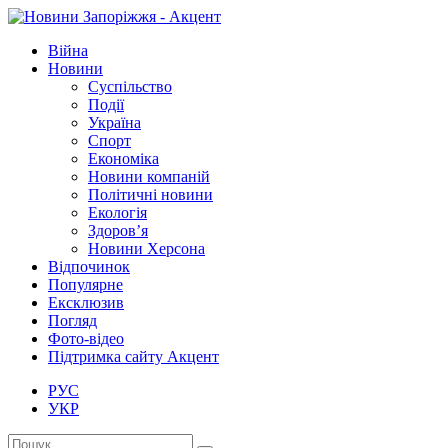
Війна
Новини
Суспільство
Події
Україна
Спорт
Економіка
Новини компаній
Політичні новини
Екологія
Здоров’я
Новини Херсона
Відпочинок
Популярне
Ексклюзив
Погляд
Фото-відео
Підтримка сайту Акцент
РУС
УКР