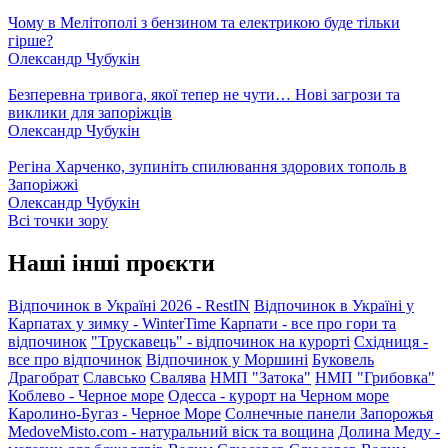
Чому в Мелітополі з бензином та електрикою буде тільки
гірше?
Олександр Чубукін
Безперевна тривога, якої тепер не чути… Нові загрози та
виклики для запоріжців
Олександр Чубукін
Регіна Харченко, зупиніть спилювання здорових тополь в
Запоріжжі
Олександр Чубукін
Всі точки зору
Наші інші проєкти
Відпочинок в Україні 2026 - RestIN
Відпочинок в Україні у
Карпатах у зимку - WinterTime
Карпати - все про гори та
відпочинок
"Трускавець" - відпочинок на курорті
Східниця -
все про відпочинок
Відпочинок у Моршині
Буковель
Драгобрат
Славсько
Свалява
НМП "Затока"
НМП "Грибовка"
Коблево - Черное море
Одесса - курорт на Черном море
Каролино-Бугаз - Черное Море
Солнечные панели Запорожья
MedoveMisto.com - натуральний віск та вощина
Долина Меду -