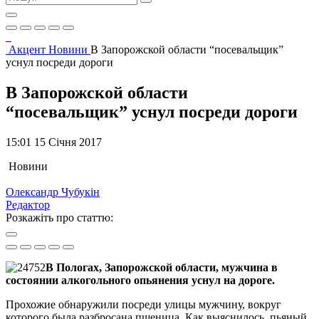
Акцент
Новини
В Запорожской области “посевальщик”
уснул посреди дороги
В Запорожской области
“посевальщик” уснул посреди дороги
15:01 15 Січня 2017
Новини
Олександр Чубукін
Редактор
Розкажіть про статтю:
В Пологах, Запорожской области, мужчина в
состоянии алкогольного опьянения уснул на дороге.
Прохожие обнаружили посреди улицы мужчину, вокруг
которого была разбросана пшеница. Как выяснилось, пьяный