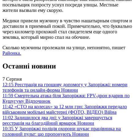
посевальщик попросту уснул посреди улицы. Местные
жители вызвали ему скорую.
Медики привели мужчину в чувство нашатырным спиртом и
доставили в приемный покой. Примечательно, что буквально
через километр прохожий стал свидетелем еще одного
земляка, который мирно спал на обочине.
Сколько мужчины пролежали на улице, непонятно, пишет
Районка.
Останні новини
7 Серпня
12:15
Реєстрація на грошову допомогу у Запоріжжі: номери
телефонів та онлайн-форма
Новини
11:59
Смертельна атака біля Запоріжжя: FPV-дрон вдарив по
Кушугуму
Відпочинок
11:42
«СТО на колесах» за 12 млн грн: Запоріжжя передало
військовим мобільні майстерні (ФОТО, ВІДЕО)
Війна
11:02
Залишилося два дні: у Запоріжжі завершується
реєстрація на благодійний ярмарок
Новини
10:35
У Запоріжжі поліція охорони шукає працівника на
головний пульт: що пропонують
Новини