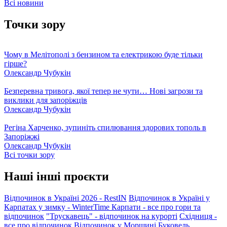
Всі новини
Точки зору
Чому в Мелітополі з бензином та електрикою буде тільки
гірше?
Олександр Чубукін
Безперевна тривога, якої тепер не чути… Нові загрози та
виклики для запоріжців
Олександр Чубукін
Регіна Харченко, зупиніть спилювання здорових тополь в
Запоріжжі
Олександр Чубукін
Всі точки зору
Наші інші проєкти
Відпочинок в Україні 2026 - RestIN
Відпочинок в Україні у
Карпатах у зимку - WinterTime
Карпати - все про гори та
відпочинок
"Трускавець" - відпочинок на курорті
Східниця -
все про відпочинок
Відпочинок у Моршині
Буковель