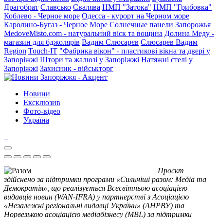
Драгобрат
Славсько
Свалява
НМП "Затока"
НМП "Грибовка"
Коблево - Черное море
Одесса - курорт на Черном море
Каролино-Бугаз - Черное Море
Солнечные панели Запорожья
MedoveMisto.com - натуральний віск та вощина
Долина Меду -
магазин для бджолярів
Вадим Слюсарєв
Слюсарев Вадим
Region
Touch-IT
"Фабрика вікон" - пластикові вікна та двері у
Запоріжжі
Штори та жалюзі у Запоріжжі
Натяжні стелі у
Запоріжжі
Захисник - військторг
Новини
Ексклюзив
Фото-відео
Україна
Проєкт
здійснено за підтримки програми «Сильніші разом: Медіа та
Демократія», що реалізується Всесвітньою асоціацією
видавців новин (WAN-IFRA) у партнерстві з Асоціацією
«Незалежні регіональні видавці України» (АНРВУ) та
Норвезькою асоціацією медіабізнесу (MBL) за підтримки