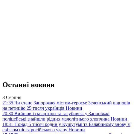
Останні новини
8 Серпня
21:35
Чи стане Запоріжжя містом-героєм: Зеленський відповів
на петицію 25 тисяч українців
Новини
20:30
Вийшов із квартири та загубився: у Запоріжжі
поліцейські знайшли рідних малолітнього хлопчика
Новини
18:31
Понад 5 тисяч родин у Кушугумі та Балабиному знову зі
світлом після російського удару
Новини