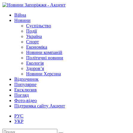
Війна
Новини
Суспільство
Події
Україна
Спорт
Економіка
Новини компаній
Політичні новини
Екологія
Здоров’я
Новини Херсона
Відпочинок
Популярне
Ексклюзив
Погляд
Фото-відео
Підтримка сайту Акцент
РУС
УКР