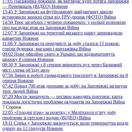
17:05
Пасажирка показала, як виглядає купе потяга Запоріжжя
— Перемишль (ВІДЕО)
Новини
15:45
У Запоріжжі на футбольному майданчику школи
встановили захисні сітки від FPV-дронів (ФОТО)
Війна
14:50
Троє загиблих і четверо поранених: у поліції розповіли
про наслідки атак на Запоріжжі
Війна
12:07
У Запоріжжі на території міського парку запровадили
карантин
Новини
11:08
У Запоріжжі та передмісті за добу сталося 13 пожеж:
горіли будинки, магазин і вантажівка
Війна
09:02
Нове офіційне свято в Україні: що відзначатимуть
щороку 8 серпня
Новини
08:30
У Запоріжжі з 8 серпня змінюють рух через Балковий
міст: схема об’їзду
авто
07:56
Зміни в роботі громадського траспорту в Запоріжжі на 8
серпня
Новини
07:42
Понад 700 атак дронами за добу: на Запоріжжі загинули
троє людей
Війна
07:20
Мости знищують — росіяни наводять понтони: карта
показала логістичні проблеми окупантів на Запоріжжі
Війна
7 Серпня
22:05
«Голодні ігри» за розетку: у Мелітополі п’яту добу
проблеми зі світлом і водою (ВІДЕО)
Війна
19:11
Спека у Запоріжжі закінчується: коли температура впаде
одразу на 12 градусів
Новини