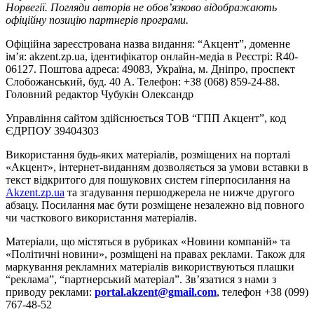
Норвегії. Погляди авторів не обов’язково відображають
офіційну позицію партнерів програми.
Офіційна зареєстрована назва видання: “Акцент”, доменне
ім’я: akzent.zp.ua, ідентифікатор онлайн-медіа в Реєстрі: R40-
06127. Поштова адреса: 49083, Україна, м. Дніпро, проспект
Слобожанський, буд. 40 А. Телефон: +38 (068) 859-24-88.
Головний редактор Чубукін Олександр
Управління сайтом здійснюється ТОВ “ГПП Акцент”, код
ЄДРПОУ 39404303
Використання будь-яких матеріалів, розміщених на порталі
«Акцент», інтернет-виданням дозволяється за умови вставки в
текст відкритого для пошукових систем гіперпосилання на
Akzent.zp.ua
та згадування першоджерела не нижче другого
абзацу. Посилання має бути розміщене незалежно від повного
чи часткового використання матеріалів.
Матеріали, що містяться в рубриках «Новини компаній» та
«Політичні новини», розміщені на правах реклами. Також для
маркування рекламних матеріалів використвуються плашки
“реклама”, “партнерський матеріал”. Зв’язатися з нами з
приводу реклами:
portal.akzent@gmail.com
, телефон +38 (099)
767-48-52