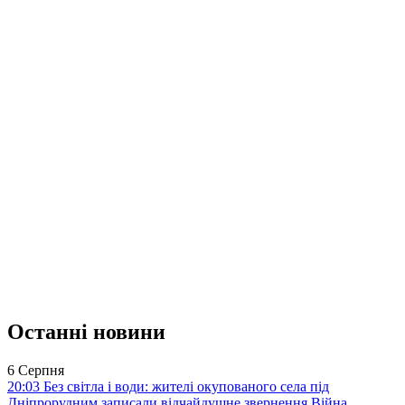
Останні новини
6 Серпня
20:03
Без світла і води: жителі окупованого села під
Дніпрорудним записали відчайдушне звернення
Війна