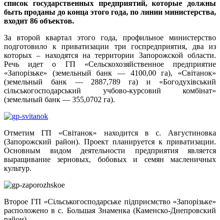
список государственных предприятий, которые должны
быть проданы до конца этого года, по линии министерства,
входит 86 объектов.
За второй квартал этого года, профильное министерство
подготовило к приватизации три госпредприятия, два из
которых – находятся на территории Запорожской области.
Речь идет о ГП «Сельскохозяйственное предприятие
«Запорізьке» (земельный банк — 4100,00 га), «Світанок»
(земельный банк — 2887,789 га) и «Богодухівський
сільськогосподарський учбово-курсовий комбінат»
(земельный банк — 355,0702 га).
Отметим ГП «Світанок» находится в с. Августиновка
(Запорожский район). Проект планируется к приватизации.
Основным видом деятельности предприятия является
выращивание зерновых, бобовых и семян масленичных
культур.
Второе ГП «Сільськогосподарське підприємство «Запорізьке»
расположено в с. Большая Знаменка (Каменско-Днепровский
район).