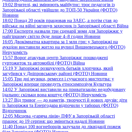
19:02
Вчителі, які змінюють майбутнє: троє педагогів із
Запорізької області увійшли до ТОП-50 України (ФОТО)
Новини
18:02
Понад 20 років працював на ЗАЕС, а потім став до
війська: на війні загинув захисник із Запорізької області
Війна
17:00
Експерти назвали три сценарії зими для Запоріжжя: у
найгіршому світло буде лише 4–8 годин
Новини
16:05
Двокімнатна квартира за 1 млн грн: у Запоріжжі на
аукціон виставили житло на вулиці Вишневецького (ФОТО)
Нерухомість
15:57
Ворог атакував центр Запоріжжя: пошкоджені
гуртожиток та автомобілі (ФОТО)
Війна
15:19
У Запоріжжі розшукують батьків хлопчика, який
загубився у Дніпровському районі (ФОТО)
Новини
15:05
Три дні музики, ремесел і сучасного мистецтва: у
Запоріжжі вперше проведуть етносимпозіум
Культура
14:02
У Запоріжжі виставили на приватизацію недобудовану
їдальню: скільки вона коштує (ФОТО)
Нерухомість
13:27
Від тривог — до наметів, творчості й нових друзів: діти
із Запоріжжя та Енергодара відпочили у таборах (ФОТО)
Відпочинок
12:05
Місцева «гаряча лінія» ПФУ в Запорізькій області
працює до 19 серпня: що зміниться надалі
Новини
11:40
Понад 100 вогнеборців залучали до ліквідації пожеж
біля Запоріжжя (ФОТО)
Новини