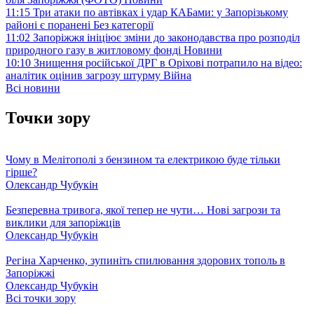
11:15
Три атаки по автівках і удар КАБами: у Запорізькому
районі є поранені
Без категорії
11:02
Запоріжжя ініціює зміни до законодавства про розподіл
природного газу в житловому фонді
Новини
10:10
Знищення російської ДРГ в Оріхові потрапило на відео:
аналітик оцінив загрозу штурму
Війна
Всі новини
Точки зору
Чому в Мелітополі з бензином та електрикою буде тільки
гірше?
Олександр Чубукін
Безперевна тривога, якої тепер не чути… Нові загрози та
виклики для запоріжців
Олександр Чубукін
Регіна Харченко, зупиніть спилювання здорових тополь в
Запоріжжі
Олександр Чубукін
Всі точки зору