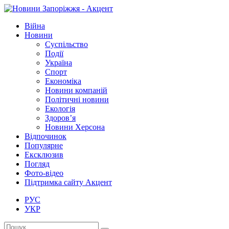
Війна
Новини
Суспільство
Події
Україна
Спорт
Економіка
Новини компаній
Політичні новини
Екологія
Здоров’я
Новини Херсона
Відпочинок
Популярне
Ексклюзив
Погляд
Фото-відео
Підтримка сайту Акцент
РУС
УКР