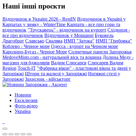
Наші інші проєкти
Відпочинок в Україні 2026 - RestIN
Відпочинок в Україні у
Карпатах у зимку - WinterTime
Карпати - все про гори та
відпочинок
"Трускавець" - відпочинок на курорті
Східниця -
все про відпочинок
Відпочинок у Моршині
Буковель
Драгобрат
Славсько
Свалява
НМП "Затока"
НМП "Грибовка"
Коблево - Черное море
Одесса - курорт на Черном море
Каролино-Бугаз - Черное Море
Солнечные панели Запорожья
MedoveMisto.com - натуральний віск та вощина
Долина Меду -
магазин для бджолярів
Вадим Слюсарєв
Слюсарев Вадим
Region
Touch-IT
"Фабрика вікон" - пластикові вікна та двері у
Запоріжжі
Штори та жалюзі у Запоріжжі
Натяжні стелі у
Запоріжжі
Захисник - військторг
Новини
Ексклюзив
Фото-відео
Україна