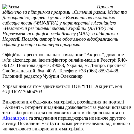
Проєкт
здійснено за підтримки програми «Сильніші разом: Медіа та
Демократія», що реалізується Всесвітньою асоціацією
видавців новин (WAN-IFRA) у партнерстві з Асоціацією
«Незалежні регіональні видавці України» (АНРВУ) та
Норвезькою асоціацією медіабізнесу (MBL) за підтримки
Норвегії. Погляди авторів не обов’язково відображають
офіційну позицію партнерів програми.
Офіційна зареєстрована назва видання: “Акцент”, доменне
ім’я: akzent.zp.ua, ідентифікатор онлайн-медіа в Реєстрі: R40-
06127. Поштова адреса: 49083, Україна, м. Дніпро, проспект
Слобожанський, буд. 40 А. Телефон: +38 (068) 859-24-88.
Головний редактор Чубукін Олександр
Управління сайтом здійснюється ТОВ “ГПП Акцент”, код
ЄДРПОУ 39404303
Використання будь-яких матеріалів, розміщених на порталі
«Акцент», інтернет-виданням дозволяється за умови вставки в
текст відкритого для пошукових систем гіперпосилання на
Akzent.zp.ua
та згадування першоджерела не нижче другого
абзацу. Посилання має бути розміщене незалежно від повного
чи часткового використання матеріалів.