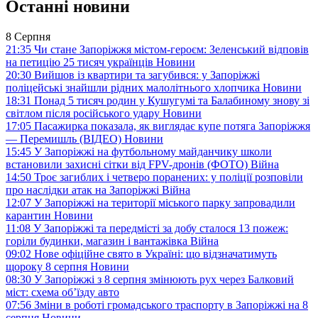
Останні новини
8 Серпня
21:35
Чи стане Запоріжжя містом-героєм: Зеленський відповів
на петицію 25 тисяч українців
Новини
20:30
Вийшов із квартири та загубився: у Запоріжжі
поліцейські знайшли рідних малолітнього хлопчика
Новини
18:31
Понад 5 тисяч родин у Кушугумі та Балабиному знову зі
світлом після російського удару
Новини
17:05
Пасажирка показала, як виглядає купе потяга Запоріжжя
— Перемишль (ВІДЕО)
Новини
15:45
У Запоріжжі на футбольному майданчику школи
встановили захисні сітки від FPV-дронів (ФОТО)
Війна
14:50
Троє загиблих і четверо поранених: у поліції розповіли
про наслідки атак на Запоріжжі
Війна
12:07
У Запоріжжі на території міського парку запровадили
карантин
Новини
11:08
У Запоріжжі та передмісті за добу сталося 13 пожеж:
горіли будинки, магазин і вантажівка
Війна
09:02
Нове офіційне свято в Україні: що відзначатимуть
щороку 8 серпня
Новини
08:30
У Запоріжжі з 8 серпня змінюють рух через Балковий
міст: схема об’їзду
авто
07:56
Зміни в роботі громадського траспорту в Запоріжжі на 8
серпня
Новини