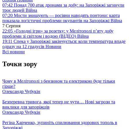
07:42
Понад 700 атак дронами за добу: на Запоріжжі загинули
троє людей
Війна
07:20
Мости знищують — росіяни наводять понтони: карта
показала логістичні проблеми окупантів на Запоріжжі
Війна
7 Серпня
22:05
«Голодні ігри» за розетку: у Мелітополі п’яту добу
проблеми зі світлом і водою (ВІДЕО)
Війна
19:11
Спека у Запоріжжі закінчується: коли температура впаде
одразу на 12 градусів
Новини
Всі новини
Точки зору
Чому в Мелітополі з бензином та електрикою буде тільки
гірше?
Олександр Чубукін
Безперевна тривога, якої тепер не чути… Нові загрози та
виклики для запоріжців
Олександр Чубукін
Регіна Харченко, зупиніть спилювання здорових тополь в
Запоріжжі