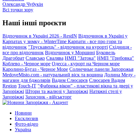
Олександр Чубукін
Всі точки зору
Наші інші проєкти
Відпочинок в Україні 2026 - RestIN
Відпочинок в Україні у
Карпатах у зимку - WinterTime
Карпати - все про гори та
відпочинок
"Трускавець" - відпочинок на курорті
Східниця -
все про відпочинок
Відпочинок у Моршині
Буковель
Драгобрат
Славсько
Свалява
НМП "Затока"
НМП "Грибовка"
Коблево - Черное море
Одесса - курорт на Черном море
Каролино-Бугаз - Черное Море
Солнечные панели Запорожья
MedoveMisto.com - натуральний віск та вощина
Долина Меду -
магазин для бджолярів
Вадим Слюсарєв
Слюсарев Вадим
Region
Touch-IT
"Фабрика вікон" - пластикові вікна та двері у
Запоріжжі
Штори та жалюзі у Запоріжжі
Натяжні стелі у
Запоріжжі
Захисник - військторг
Новини
Ексклюзив
Фото-відео
Україна