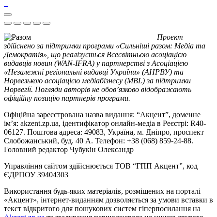
Проєкт
здійснено за підтримки програми «Сильніші разом: Медіа та
Демократія», що реалізується Всесвітньою асоціацією
видавців новин (WAN-IFRA) у партнерстві з Асоціацією
«Незалежні регіональні видавці України» (АНРВУ) та
Норвезькою асоціацією медіабізнесу (MBL) за підтримки
Норвегії. Погляди авторів не обов’язково відображають
офіційну позицію партнерів програми.
Офіційна зареєстрована назва видання: “Акцент”, доменне
ім’я: akzent.zp.ua, ідентифікатор онлайн-медіа в Реєстрі: R40-
06127. Поштова адреса: 49083, Україна, м. Дніпро, проспект
Слобожанський, буд. 40 А. Телефон: +38 (068) 859-24-88.
Головний редактор Чубукін Олександр
Управління сайтом здійснюється ТОВ “ГПП Акцент”, код
ЄДРПОУ 39404303
Використання будь-яких матеріалів, розміщених на порталі
«Акцент», інтернет-виданням дозволяється за умови вставки в
текст відкритого для пошукових систем гіперпосилання на