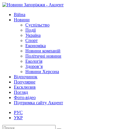
Війна
Новини
Суспільство
Події
Україна
Спорт
Економіка
Новини компаній
Політичні новини
Екологія
Здоров’я
Новини Херсона
Відпочинок
Популярне
Ексклюзив
Погляд
Фото-відео
Підтримка сайту Акцент
РУС
УКР