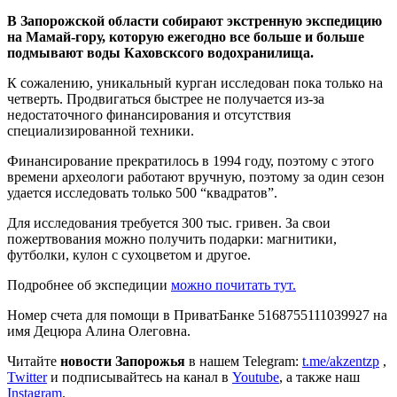
В Запорожской области собирают экстренную экспедицию
на Мамай-гору, которую ежегодно все больше и больше
подмывают воды Каховсксого водохранилища.
К сожалению, уникальный курган исследован пока только на
четверть. Продвигаться быстрее не получается из-за
недостаточного финансирования и отсутствия
специализированной техники.
Финансирование прекратилось в 1994 году, поэтому с этого
времени археологи работают вручную, поэтому за один сезон
удается исследовать только 500 “квадратов”.
Для исследования требуется 300 тыс. гривен. За свои
пожертвования можно получить подарки: магнитики,
футболки, кулон с сухоцветом и другое.
Подробнее об экспедиции
можно почитать тут.
Номер счета для помощи в ПриватБанке 5168755111039927 на
имя Децюра Алина Олеговна.
Читайте
новости Запорожья
в нашем Telegram:
t.me/akzentzp
,
Twitter
и подписывайтесь на канал в
Youtube
, а также наш
Instagram
.