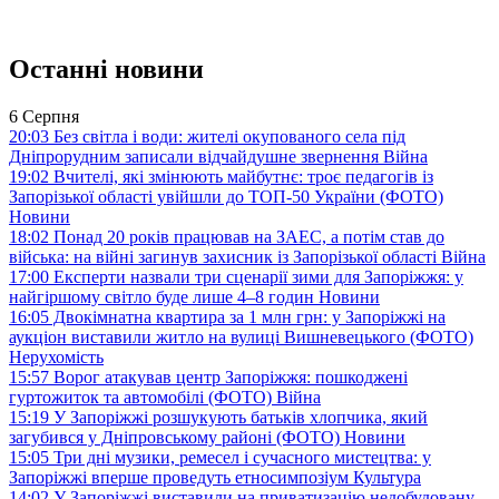
Останні новини
6 Серпня
20:03
Без світла і води: жителі окупованого села під
Дніпрорудним записали відчайдушне звернення
Війна
19:02
Вчителі, які змінюють майбутнє: троє педагогів із
Запорізької області увійшли до ТОП-50 України (ФОТО)
Новини
18:02
Понад 20 років працював на ЗАЕС, а потім став до
війська: на війні загинув захисник із Запорізької області
Війна
17:00
Експерти назвали три сценарії зими для Запоріжжя: у
найгіршому світло буде лише 4–8 годин
Новини
16:05
Двокімнатна квартира за 1 млн грн: у Запоріжжі на
аукціон виставили житло на вулиці Вишневецького (ФОТО)
Нерухомість
15:57
Ворог атакував центр Запоріжжя: пошкоджені
гуртожиток та автомобілі (ФОТО)
Війна
15:19
У Запоріжжі розшукують батьків хлопчика, який
загубився у Дніпровському районі (ФОТО)
Новини
15:05
Три дні музики, ремесел і сучасного мистецтва: у
Запоріжжі вперше проведуть етносимпозіум
Культура
14:02
У Запоріжжі виставили на приватизацію недобудовану