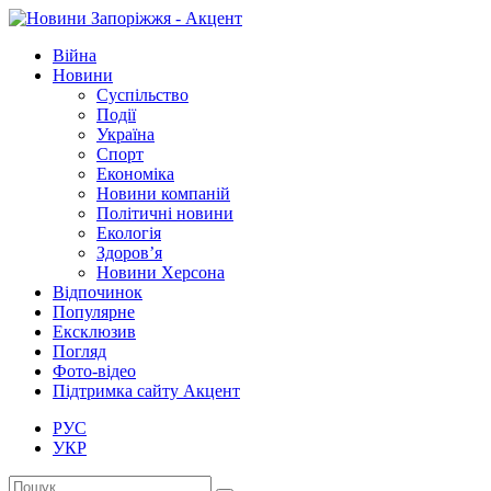
Війна
Новини
Суспільство
Події
Україна
Спорт
Економіка
Новини компаній
Політичні новини
Екологія
Здоров’я
Новини Херсона
Відпочинок
Популярне
Ексклюзив
Погляд
Фото-відео
Підтримка сайту Акцент
РУС
УКР