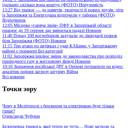
їдальню: скільки вона коштує (ФОТО)
Нерухомість
13:27
Від тривог — до наметів, творчості й нових друзів: діти
із Запоріжжя та Енергодара відпочили у таборах (ФОТО)
Відпочинок
12:05
Місцева «гаряча лінія» ПФУ в Запорізькій області
працює до 19 серпня: що зміниться надалі
Новини
11:40
Понад 100 вогнеборців залучали до ліквідації пожеж
біля Запоріжжя (ФОТО)
Новини
11:15
Три атаки по автівках і удар КАБами: у Запорізькому
районі є поранені
Без категорії
11:02
Запоріжжя ініціює зміни до законодавства про розподіл
природного газу в житловому фонді
Новини
10:10
Знищення російської ДРГ в Оріхові потрапило на відео:
аналітик оцінив загрозу штурму
Війна
Всі новини
Точки зору
Чому в Мелітополі з бензином та електрикою буде тільки
гірше?
Олександр Чубукін
Безперевна тривога, якої тепер не чути… Нові загрози та