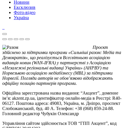
Новини
Ексклюзив
Фото-відео
Україна
Проєкт
здійснено за підтримки програми «Сильніші разом: Медіа та
Демократія», що реалізується Всесвітньою асоціацією
видавців новин (WAN-IFRA) у партнерстві з Асоціацією
«Незалежні регіональні видавці України» (АНРВУ) та
Норвезькою асоціацією медіабізнесу (MBL) за підтримки
Норвегії. Погляди авторів не обов’язково відображають
офіційну позицію партнерів програми.
Офіційна зареєстрована назва видання: “Акцент”, доменне
ім’я: akzent.zp.ua, ідентифікатор онлайн-медіа в Реєстрі: R40-
06127. Поштова адреса: 49083, Україна, м. Дніпро, проспект
Слобожанський, буд. 40 А. Телефон: +38 (068) 859-24-88.
Головний редактор Чубукін Олександр
Управління сайтом здійснюється ТОВ “ГПП Акцент”, код