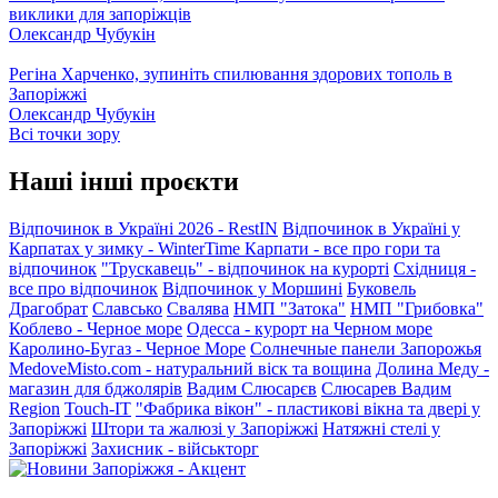
виклики для запоріжців
Олександр Чубукін
Регіна Харченко, зупиніть спилювання здорових тополь в
Запоріжжі
Олександр Чубукін
Всі точки зору
Наші інші проєкти
Відпочинок в Україні 2026 - RestIN
Відпочинок в Україні у
Карпатах у зимку - WinterTime
Карпати - все про гори та
відпочинок
"Трускавець" - відпочинок на курорті
Східниця -
все про відпочинок
Відпочинок у Моршині
Буковель
Драгобрат
Славсько
Свалява
НМП "Затока"
НМП "Грибовка"
Коблево - Черное море
Одесса - курорт на Черном море
Каролино-Бугаз - Черное Море
Солнечные панели Запорожья
MedoveMisto.com - натуральний віск та вощина
Долина Меду -
магазин для бджолярів
Вадим Слюсарєв
Слюсарев Вадим
Region
Touch-IT
"Фабрика вікон" - пластикові вікна та двері у
Запоріжжі
Штори та жалюзі у Запоріжжі
Натяжні стелі у
Запоріжжі
Захисник - військторг