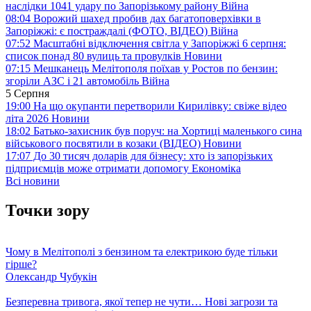
наслідки 1041 удару по Запорізькому району
Війна
08:04
Ворожий шахед пробив дах багатоповерхівки в
Запоріжжі: є постраждалі (ФОТО, ВІДЕО)
Війна
07:52
Масштабні відключення світла у Запоріжжі 6 серпня:
список понад 80 вулиць та провулків
Новини
07:15
Мешканець Мелітополя поїхав у Ростов по бензин:
згоріли АЗС і 21 автомобіль
Війна
5 Серпня
19:00
На що окупанти перетворили Кирилівку: свіже відео
літа 2026
Новини
18:02
Батько-захисник був поруч: на Хортиці маленького сина
військового посвятили в козаки (ВІДЕО)
Новини
17:07
До 30 тисяч доларів для бізнесу: хто із запорізьких
підприємців може отримати допомогу
Економіка
Всі новини
Точки зору
Чому в Мелітополі з бензином та електрикою буде тільки
гірше?
Олександр Чубукін
Безперевна тривога, якої тепер не чути… Нові загрози та