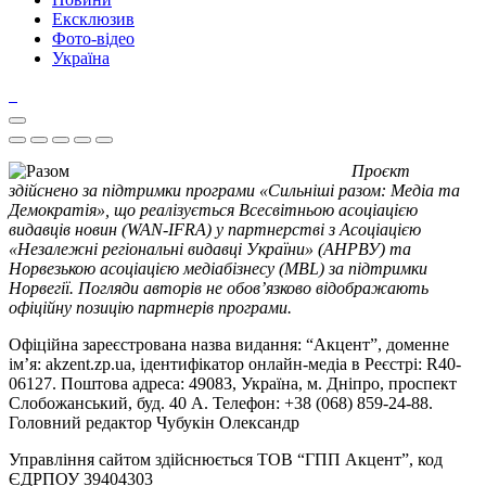
Ексклюзив
Фото-відео
Україна
Проєкт
здійснено за підтримки програми «Сильніші разом: Медіа та
Демократія», що реалізується Всесвітньою асоціацією
видавців новин (WAN-IFRA) у партнерстві з Асоціацією
«Незалежні регіональні видавці України» (АНРВУ) та
Норвезькою асоціацією медіабізнесу (MBL) за підтримки
Норвегії. Погляди авторів не обов’язково відображають
офіційну позицію партнерів програми.
Офіційна зареєстрована назва видання: “Акцент”, доменне
ім’я: akzent.zp.ua, ідентифікатор онлайн-медіа в Реєстрі: R40-
06127. Поштова адреса: 49083, Україна, м. Дніпро, проспект
Слобожанський, буд. 40 А. Телефон: +38 (068) 859-24-88.
Головний редактор Чубукін Олександр
Управління сайтом здійснюється ТОВ “ГПП Акцент”, код
ЄДРПОУ 39404303