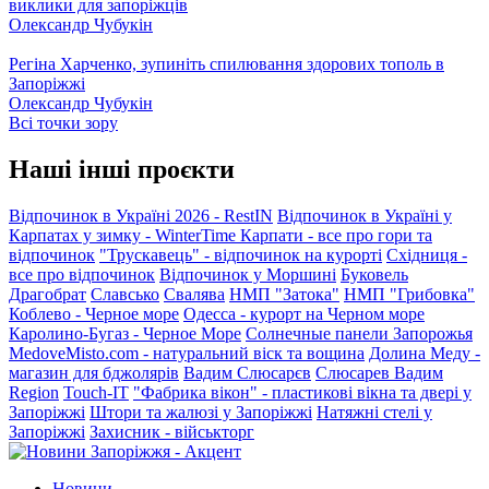
виклики для запоріжців
Олександр Чубукін
Регіна Харченко, зупиніть спилювання здорових тополь в
Запоріжжі
Олександр Чубукін
Всі точки зору
Наші інші проєкти
Відпочинок в Україні 2026 - RestIN
Відпочинок в Україні у
Карпатах у зимку - WinterTime
Карпати - все про гори та
відпочинок
"Трускавець" - відпочинок на курорті
Східниця -
все про відпочинок
Відпочинок у Моршині
Буковель
Драгобрат
Славсько
Свалява
НМП "Затока"
НМП "Грибовка"
Коблево - Черное море
Одесса - курорт на Черном море
Каролино-Бугаз - Черное Море
Солнечные панели Запорожья
MedoveMisto.com - натуральний віск та вощина
Долина Меду -
магазин для бджолярів
Вадим Слюсарєв
Слюсарев Вадим
Region
Touch-IT
"Фабрика вікон" - пластикові вікна та двері у
Запоріжжі
Штори та жалюзі у Запоріжжі
Натяжні стелі у
Запоріжжі
Захисник - військторг
Новини