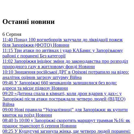
Останні новини
6 Серпня
11:40
Понад 100 вогнеборців залучали до ліквідації пожеж
біля Запоріжжя (ФОТО)
Новини
11:15
Три атаки по автівках і удар КАБами: у Запорізькому
районі є поранені
Без категорії
11:02
Запоріжжя ініціює зміни до законодавства про розподіл
природного газу в житловому фонді
Новини
10:10
Знищення російської ДРГ в Оріхові потрапило на відео:
аналітик оцінив загрозу штурму
Війна
09:46
У Запоріжжі 660 мешканців залишилися без води:
адреси та місце підвозу
Новини
09:20
«Дитина спала в кімнаті, коли дрон вдарив у дах»: у
Запоріжжі після атаки постраждали четверо людей (ВІДЕО)
Війна
09:00
Нові правила “Укрзалізниці” для Запоріжжя: як купити
квиток на поїзд
Новини
08:40
Із 10:00 у Запоріжжі скоротять маршрут трамвая №16: як
працює транспорт 6 серпня
Новини
08:25
У Кушугумі загинула жінка, ще четверо людей поранені: