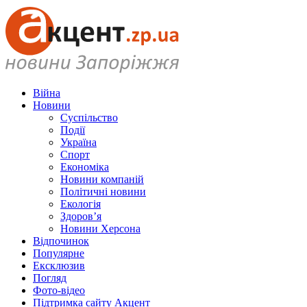
Війна
Новини
Суспільство
Події
Україна
Спорт
Економіка
Новини компаній
Політичні новини
Екологія
Здоров’я
Новини Херсона
Відпочинок
Популярне
Ексклюзив
Погляд
Фото-відео
Підтримка сайту Акцент