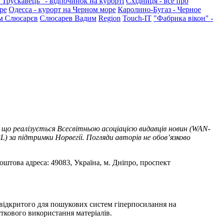
"Трускавець" - відпочинок на курорті
Східниця - все про
ре
Одесса - курорт на Черном море
Каролино-Бугаз - Черное
м Слюсарєв
Слюсарев Вадим
Region
Touch-IT
"Фабрика вікон" -
 що реалізується Всесвітньою асоціацією видавців новин (WAN-
) за підтримки Норвегії. Погляди авторів не обов’язково
оштова адреса: 49083, Україна, м. Дніпро, проспект
т відкритого для пошукових систем гіперпосилання на
ткового використання матеріалів.