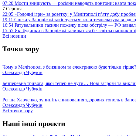
07:20
Мости знищують — росіяни наводять понтони: карта пока
7 Серпня
22:05
«Голодні ігри» за розетку: у Мелітополі п’яту добу пробл
19:11
Спека у Запоріжжі закінчується: коли температура впаде о
16:54
Рятувальники гасили пожежу після обстрілу — РФ завдал
15:55
Які будинки в Запоріжжі залишаться без світла наприкінц
Всі новини
Точки зору
Чому в Мелітополі з бензином та електрикою буде тільки гірше
Олександр Чубукін
Безперевна тривога, якої тепер не чути… Нові загрози та викли
Олександр Чубукін
Регіна Харченко, зупиніть спилювання здорових тополь в Запо
Олександр Чубукін
Всі точки зору
Наші інші проєкти