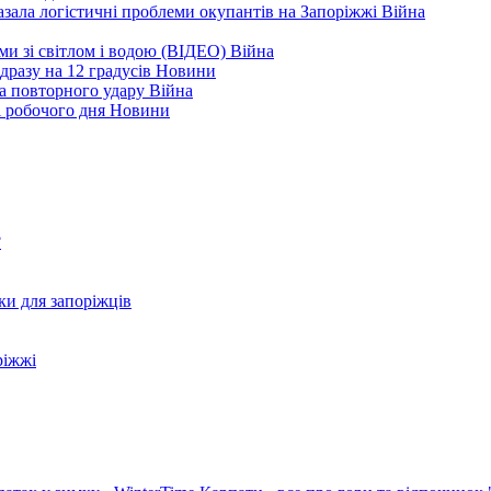
зала логістичні проблеми окупантів на Запоріжжі
Війна
еми зі світлом і водою (ВІДЕО)
Війна
дразу на 12 градусів
Новини
а повторного удару
Війна
і робочого дня
Новини
?
ки для запоріжців
ріжжі