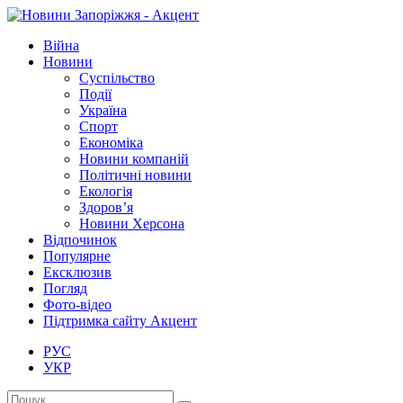
Війна
Новини
Суспільство
Події
Україна
Спорт
Економіка
Новини компаній
Політичні новини
Екологія
Здоров’я
Новини Херсона
Відпочинок
Популярне
Ексклюзив
Погляд
Фото-відео
Підтримка сайту Акцент
РУС
УКР