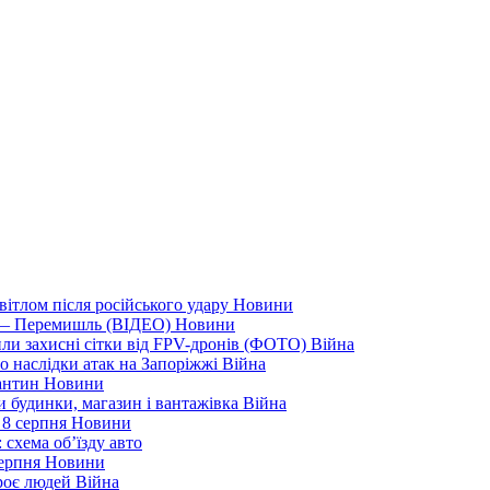
вітлом після російського удару
Новини
я — Перемишль (ВІДЕО)
Новини
ли захисні сітки від FPV-дронів (ФОТО)
Війна
ро наслідки атак на Запоріжжі
Війна
рантин
Новини
ли будинки, магазин і вантажівка
Війна
 8 серпня
Новини
 схема об’їзду
авто
серпня
Новини
троє людей
Війна