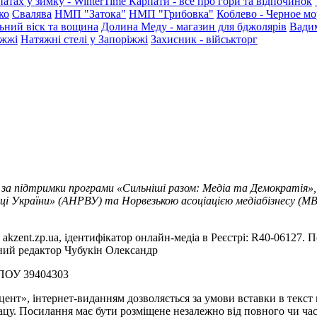
патах у зимку - WinterTime
Карпати - все про гори та відпочинок
ко
Свалява
НМП "Затока"
НМП "Грибовка"
Коблево - Черное мо
ьний віск та вощина
Долина Меду - магазин для бджолярів
Вади
іжжі
Натяжні стелі у Запоріжжі
Захисник - військторг
 за підтримки програми «Сильніші разом: Медіа та Демократія»,
ці України» (АНРВУ) та Норвезькою асоціацією медіабізнесу (MBL
akzent.zp.ua, ідентифікатор онлайн-медіа в Реєстрі: R40-06127. П
вний редактор Чубукін Олександр
РПОУ 39404303
цент», інтернет-виданням дозволяється за умови вставки в текс
цу. Посилання має бути розміщене незалежно від повного чи час