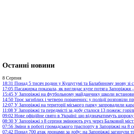
Останні новини
8 Серпня
18:31
Понад 5 тисяч родин у Кушугумі та Балабиному знову зі с
17:05
Пасажирка показала, як виглядає купе потяга Запоріжж
15:45
У Запоріжжі на футбольному майданчику школи встанови
14:50
Троє загиблих і четверо поранених: у поліції розповіли п
12:07
У Запоріжжі на території міського парку запровадили ка
11:08
У Запоріжжі та передмісті за добу сталося 13 пожеж: горі
09:02
Нове офіційне свято в Україні: що відзначатимуть щороку
08:30
У Запоріжжі з 8 серпня змінюють рух через Балковий міст:
07:56
Зміни в роботі громадського траспорту в Запоріжжі на 8 
07:42
Понад 700 атак дронами за добу: на Запоріжжі загинули 