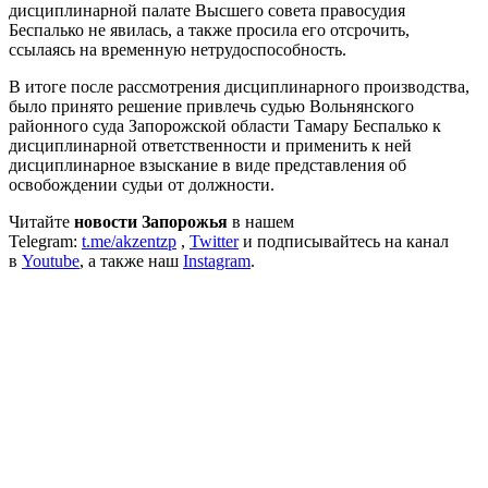
дисциплинарной палате Высшего совета правосудия
Беспалько не явилась, а также просила его отсрочить,
ссылаясь на временную нетрудоспособность.
В итоге после рассмотрения дисциплинарного производства,
было принято решение привлечь судью Вольнянского
районного суда Запорожской области Тамару Беспалько к
дисциплинарной ответственности и применить к ней
дисциплинарное взыскание в виде представления об
освобождении судьи от должности.
Читайте
новости Запорожья
в нашем
Telegram:
t.me/akzentzp
,
Twitter
и подписывайтесь на канал
в
Youtube
, а также наш
Instagram
.