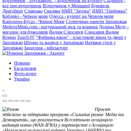
відпочинок
"Трускавець" - відпочинок на курорті
Східниця -
все про відпочинок
Відпочинок у Моршині
Буковель
Драгобрат
Славсько
Свалява
НМП "Затока"
НМП "Грибовка"
Коблево - Черное море
Одесса - курорт на Черном море
Каролино-Бугаз - Черное Море
Солнечные панели Запорожья
MedoveMisto.com - натуральний віск та вощина
Долина Меду -
магазин для бджолярів
Вадим Слюсарєв
Слюсарев Вадим
Region
Touch-IT
"Фабрика вікон" - пластикові вікна та двері у
Запоріжжі
Штори та жалюзі у Запоріжжі
Натяжні стелі у
Запоріжжі
Захисник - військторг
Новини
Ексклюзив
Фото-відео
Україна
Проєкт
здійснено за підтримки програми «Сильніші разом: Медіа та
Демократія», що реалізується Всесвітньою асоціацією
видавців новин (WAN-IFRA) у партнерстві з Асоціацією
«Незалежні регіональні видавці України» (АНРВУ) та