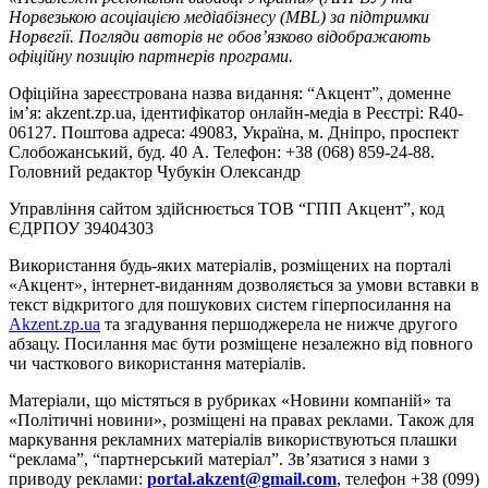
Норвезькою асоціацією медіабізнесу (MBL) за підтримки
Норвегії. Погляди авторів не обов’язково відображають
офіційну позицію партнерів програми.
Офіційна зареєстрована назва видання: “Акцент”, доменне
ім’я: akzent.zp.ua, ідентифікатор онлайн-медіа в Реєстрі: R40-
06127. Поштова адреса: 49083, Україна, м. Дніпро, проспект
Слобожанський, буд. 40 А. Телефон: +38 (068) 859-24-88.
Головний редактор Чубукін Олександр
Управління сайтом здійснюється ТОВ “ГПП Акцент”, код
ЄДРПОУ 39404303
Використання будь-яких матеріалів, розміщених на порталі
«Акцент», інтернет-виданням дозволяється за умови вставки в
текст відкритого для пошукових систем гіперпосилання на
Akzent.zp.ua
та згадування першоджерела не нижче другого
абзацу. Посилання має бути розміщене незалежно від повного
чи часткового використання матеріалів.
Матеріали, що містяться в рубриках «Новини компаній» та
«Політичні новини», розміщені на правах реклами. Також для
маркування рекламних матеріалів використвуються плашки
“реклама”, “партнерський матеріал”. Зв’язатися з нами з
приводу реклами:
portal.akzent@gmail.com
, телефон +38 (099)