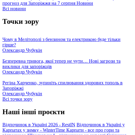
прогноз для Запоріжжя на 7 серпня
Новини
Всі новини
Точки зору
Чому в Мелітополі з бензином та електрикою буде тільки
гірше?
Олександр Чубукін
Безперевна тривога, якої тепер не чути… Нові загрози та
виклики для запоріжців
Олександр Чубукін
Регіна Харченко, зупиніть спилювання здорових тополь в
Запоріжжі
Олександр Чубукін
Всі точки зору
Наші інші проєкти
Відпочинок в Україні 2026 - RestIN
Відпочинок в Україні у
Карпатах у зимку - WinterTime
Карпати - все про гори та