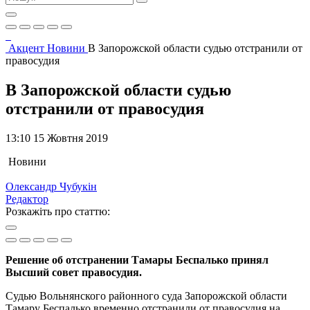
Акцент
Новини
В Запорожской области судью отстранили от
правосудия
В Запорожской области судью
отстранили от правосудия
13:10 15 Жовтня 2019
Новини
Олександр Чубукін
Редактор
Розкажіть про статтю:
Решение об отстранении Тамары Беспалько принял
Высший совет правосудия.
Судью Вольнянского районного суда Запорожской области
Тамару Беспалько временно отстранили от правосудия на