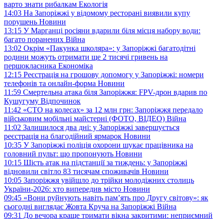
варто знати рибалкам
Екологія
14:03
На Запоріжжі у відомому ресторані виявили купу
порушень
Новини
13:15
У Марганці росіяни вдарили біля місця набору води:
багато поранених
Війна
13:02
Окрім «Пакунка школяра»: у Запоріжжі багатодітні
родини можуть отримати ще 2 тисячі гривень на
першокласника
Економіка
12:15
Реєстрація на грошову допомогу у Запоріжжі: номери
телефонів та онлайн-форма
Новини
11:59
Смертельна атака біля Запоріжжя: FPV-дрон вдарив по
Кушугуму
Відпочинок
11:42
«СТО на колесах» за 12 млн грн: Запоріжжя передало
військовим мобільні майстерні (ФОТО, ВІДЕО)
Війна
11:02
Залишилося два дні: у Запоріжжі завершується
реєстрація на благодійний ярмарок
Новини
10:35
У Запоріжжі поліція охорони шукає працівника на
головний пульт: що пропонують
Новини
10:15
Шість атак на підстанції за тиждень: у Запоріжжі
відновили світло 83 тисячам споживачів
Новини
10:05
Запоріжжя увійшло до трійки молодіжних столиць
України-2026: хто випередив місто
Новини
09:45
«Вони руйнують навіть пам’ять про Другу світову»: як
сьогодні виглядає Жовта Круча на Запоріжжі
Війна
09:31
До вечора краще тримати вікна закритими: неприємний