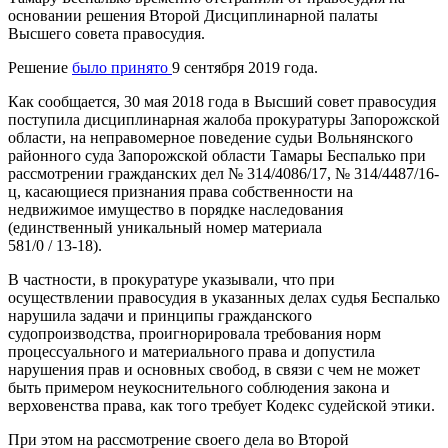
основании решения Второй Дисциплинарной палаты
Высшего совета правосудия.
Решение
было принято
9 сентября 2019 года.
Как сообщается, 30 мая 2018 года в Высший совет правосудия
поступила дисциплинарная жалоба прокуратуры Запорожской
области, на неправомерное поведение судьи Вольнянского
районного суда Запорожской области Тамары Беспалько при
рассмотрении гражданских дел № 314/4086/17, № 314/4487/16-
ц, касающиеся признания права собственности на
недвижимое имущество в порядке наследования
(единственный уникальный номер материала
581/0 / 13-18).
В частности, в прокуратуре указывали, что при
осуществлении правосудия в указанных делах судья Беспалько
нарушила задачи и принципы гражданского
судопроизводства, проигнорировала требования норм
процессуального и материального права и допустила
нарушения прав и основных свобод, в связи с чем не может
быть примером неукоснительного соблюдения закона и
верховенства права, как того требует Кодекс судейской этики.
При этом на рассмотрение своего дела во Второй