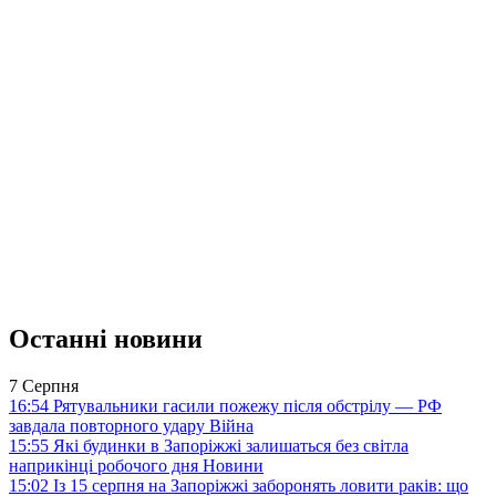
Останні новини
7 Серпня
16:54
Рятувальники гасили пожежу після обстрілу — РФ
завдала повторного удару
Війна
15:55
Які будинки в Запоріжжі залишаться без світла
наприкінці робочого дня
Новини
15:02
Із 15 серпня на Запоріжжі заборонять ловити раків: що