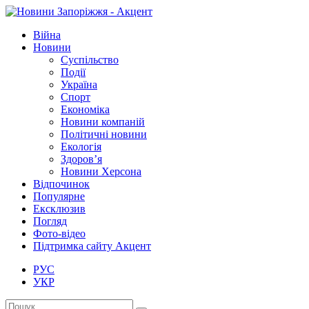
Війна
Новини
Суспільство
Події
Україна
Спорт
Економіка
Новини компаній
Політичні новини
Екологія
Здоров’я
Новини Херсона
Відпочинок
Популярне
Ексклюзив
Погляд
Фото-відео
Підтримка сайту Акцент
РУС
УКР