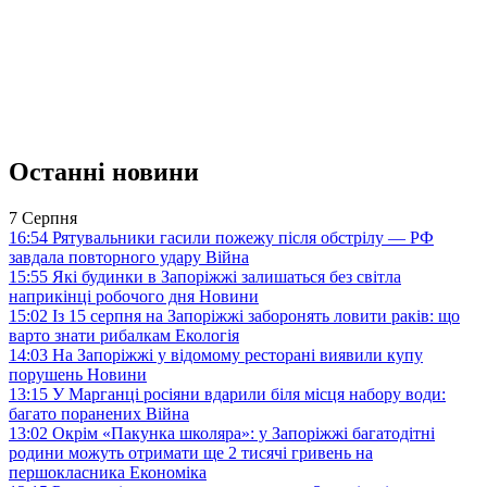
Останні новини
7 Серпня
16:54
Рятувальники гасили пожежу після обстрілу — РФ
завдала повторного удару
Війна
15:55
Які будинки в Запоріжжі залишаться без світла
наприкінці робочого дня
Новини
15:02
Із 15 серпня на Запоріжжі заборонять ловити раків: що
варто знати рибалкам
Екологія
14:03
На Запоріжжі у відомому ресторані виявили купу
порушень
Новини
13:15
У Марганці росіяни вдарили біля місця набору води:
багато поранених
Війна
13:02
Окрім «Пакунка школяра»: у Запоріжжі багатодітні
родини можуть отримати ще 2 тисячі гривень на
першокласника
Економіка