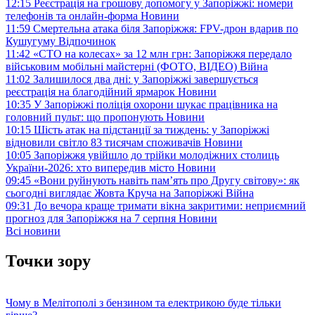
12:15
Реєстрація на грошову допомогу у Запоріжжі: номери
телефонів та онлайн-форма
Новини
11:59
Смертельна атака біля Запоріжжя: FPV-дрон вдарив по
Кушугуму
Відпочинок
11:42
«СТО на колесах» за 12 млн грн: Запоріжжя передало
військовим мобільні майстерні (ФОТО, ВІДЕО)
Війна
11:02
Залишилося два дні: у Запоріжжі завершується
реєстрація на благодійний ярмарок
Новини
10:35
У Запоріжжі поліція охорони шукає працівника на
головний пульт: що пропонують
Новини
10:15
Шість атак на підстанції за тиждень: у Запоріжжі
відновили світло 83 тисячам споживачів
Новини
10:05
Запоріжжя увійшло до трійки молодіжних столиць
України-2026: хто випередив місто
Новини
09:45
«Вони руйнують навіть пам’ять про Другу світову»: як
сьогодні виглядає Жовта Круча на Запоріжжі
Війна
09:31
До вечора краще тримати вікна закритими: неприємний
прогноз для Запоріжжя на 7 серпня
Новини
Всі новини
Точки зору
Чому в Мелітополі з бензином та електрикою буде тільки