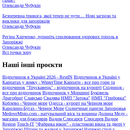
гірше?
Олександр Чубукін
Безперевна тривога, якої тепер не чути… Нові загрози та
виклики для запоріжців
Олександр Чубукін
Регіна Харченко, зупиніть спилювання здорових тополь в
Запоріжжі
Олександр Чубукін
Всі точки зору
Наші інші проєкти
Відпочинок в Україні 2026 - RestIN
Відпочинок в Україні у
Карпатах у зимку - WinterTime
Карпати - все про гори та
відпочинок
"Трускавець" - відпочинок на курорті
Східниця -
все про відпочинок
Відпочинок у Моршині
Буковель
Драгобрат
Славсько
Свалява
НМП "Затока"
НМП "Грибовка"
Коблево - Черное море
Одесса - курорт на Черном море
Каролино-Бугаз - Черное Море
Солнечные панели Запорожья
MedoveMisto.com - натуральний віск та вощина
Долина Меду -
магазин для бджолярів
Вадим Слюсарєв
Слюсарев Вадим
Region
Touch-IT
"Фабрика вікон" - пластикові вікна та двері у
Запоріжжі
Штори та жалюзі у Запоріжжі
Натяжні стелі у