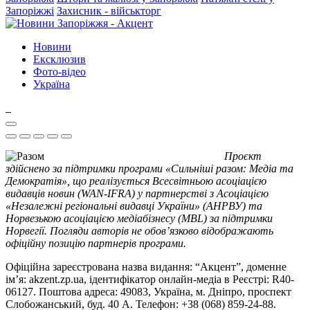
Запоріжжі
Захисник - військторг
Новини
Ексклюзив
Фото-відео
Україна
Проєкт
здійснено за підтримки програми «Сильніші разом: Медіа та
Демократія», що реалізується Всесвітньою асоціацією
видавців новин (WAN-IFRA) у партнерстві з Асоціацією
«Незалежні регіональні видавці України» (АНРВУ) та
Норвезькою асоціацією медіабізнесу (MBL) за підтримки
Норвегії. Погляди авторів не обов’язково відображають
офіційну позицію партнерів програми.
Офіційна зареєстрована назва видання: “Акцент”, доменне
ім’я: akzent.zp.ua, ідентифікатор онлайн-медіа в Реєстрі: R40-
06127. Поштова адреса: 49083, Україна, м. Дніпро, проспект
Слобожанський, буд. 40 А. Телефон: +38 (068) 859-24-88.