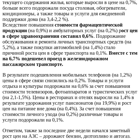
текущего содержания жилья, которые выросли в цене на 0,7%,
больше всего подорожали посуда столовая, обогреватели,
кондиционеры, а также товары и услуги для ежедневной
поддержки дома (на 3,4-2,2 %).
Вследствие повышения
стоимости фармацевтической
продукции
(на 0,9%) и амбулаторных услуг (на 0,2%) р
ост цен
в сфере здравоохранения составил 0,6%
. Подорожание
обслуживания и ремонта личных транспортных средств (на
5,2%), а также покупки автомобилей (на 1,4%) стало
причиной роста цен в сфере транспорта на 0,1%.
Вместе с тем
на 6,7% подешевел проезд в железнодорожном
пассажирском транспорте.
В результате подешевлення мобильных телефонов (на 1,2%)
цены в сфере связи снизились на 0,2%. Товары и услуги
отдыха и культуры подорожали на 0,6% за счет повышения
стоимости телевизоров, фотоаппаратов и туристических услуг
(на 2,1-1,5%). Цены в ресторанах и отелях выросли на 1,4% в
результате удорожания услуг пансионатов (на 19,9%) и рост
цен на питание вне дома (на 0,4%). За счет повышения
стоимости личного ухода (на 0,2%) различные товары и
услуги подорожали на 0,1%.
Отметим, также за последние две недели начался заметный
рост цен на АЗС – дорожают бензин, дизтопливо и автогаз.