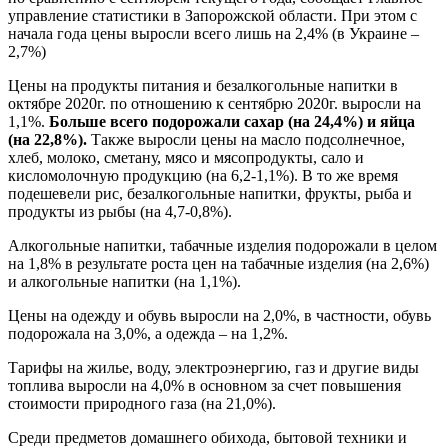
управление статистики в Запорожской области. При этом с
начала года цены выросли всего лишь на 2,4% (в Украине –
2,7%)
Цены на продукты питания и безалкогольные напитки в
октябре 2020г. по отношению к сентябрю 2020г. выросли на
1,1%.
Больше всего подорожали сахар (на 24,4%) и яйца
(на 22,8%).
Также выросли цены на масло подсолнечное,
хлеб, молоко, сметану, мясо и мясопродукты, сало и
кисломолочную продукцию (на 6,2-1,1%). В то же время
подешевели рис, безалкогольные напитки, фрукты, рыба и
продукты из рыбы (на 4,7-0,8%).
Алкогольные напитки, табачные изделия подорожали в целом
на 1,8% в результате роста цен на табачные изделия (на 2,6%)
и алкогольные напитки (на 1,1%).
Цены на одежду и обувь выросли на 2,0%, в частности, обувь
подорожала на 3,0%, а одежда – на 1,2%.
Тарифы на жилье, воду, электроэнергию, газ и другие виды
топлива выросли на 4,0% в основном за счет повышения
стоимости природного газа (на 21,0%).
Среди предметов домашнего обихода, бытовой техники и