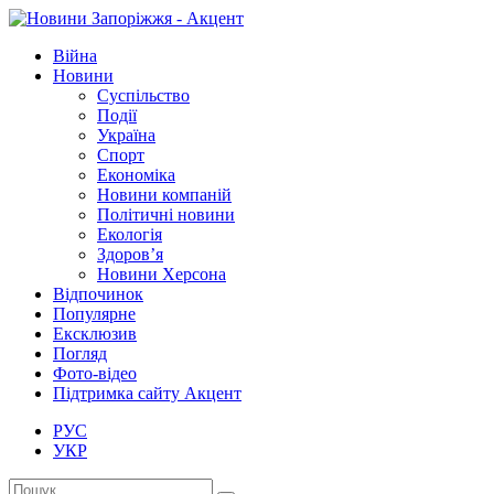
Війна
Новини
Суспільство
Події
Україна
Спорт
Економіка
Новини компаній
Політичні новини
Екологія
Здоров’я
Новини Херсона
Відпочинок
Популярне
Ексклюзив
Погляд
Фото-відео
Підтримка сайту Акцент
РУС
УКР