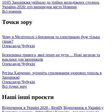
10:05
Запоріжжя увійшло до трійки молодіжних столиць
України-2026: хто випередив місто
Новини
Всі новини
Точки зору
Чому в Мелітополі з бензином та електрикою буде тільки
гірше?
Олександр Чубукін
Безперевна тривога, якої тепер не чути… Нові загрози та
виклики для запоріжців
Олександр Чубукін
Регіна Харченко, зупиніть спилювання здорових тополь в
Запоріжжі
Олександр Чубукін
Всі точки зору
Наші інші проєкти
Відпочинок в Україні 2026 - RestIN
Відпочинок в Україні у