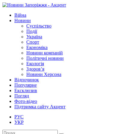
Війна
Новини
Суспільство
Події
Україна
Спорт
Економіка
Новини компаній
Політичні новини
Екологія
Здоров’я
Новини Херсона
Відпочинок
Популярне
Ексклюзив
Погляд
Фото-відео
Підтримка сайту Акцент
РУС
УКР