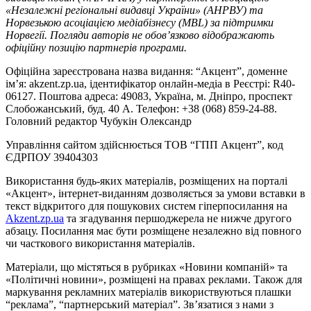
«Незалежні регіональні видавці України» (АНРВУ) та
Норвезькою асоціацією медіабізнесу (MBL) за підтримки
Норвегії. Погляди авторів не обов’язково відображають
офіційну позицію партнерів програми.
Офіційна зареєстрована назва видання: “Акцент”, доменне
ім’я: akzent.zp.ua, ідентифікатор онлайн-медіа в Реєстрі: R40-
06127. Поштова адреса: 49083, Україна, м. Дніпро, проспект
Слобожанський, буд. 40 А. Телефон: +38 (068) 859-24-88.
Головний редактор Чубукін Олександр
Управління сайтом здійснюється ТОВ “ГПП Акцент”, код
ЄДРПОУ 39404303
Використання будь-яких матеріалів, розміщених на порталі
«Акцент», інтернет-виданням дозволяється за умови вставки в
текст відкритого для пошукових систем гіперпосилання на
Akzent.zp.ua
та згадування першоджерела не нижче другого
абзацу. Посилання має бути розміщене незалежно від повного
чи часткового використання матеріалів.
Матеріали, що містяться в рубриках «Новини компаній» та
«Політичні новини», розміщені на правах реклами. Також для
маркування рекламних матеріалів використвуються плашки
“реклама”, “партнерський матеріал”. Зв’язатися з нами з