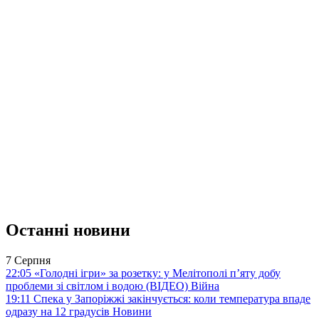
Останні новини
7 Серпня
22:05
«Голодні ігри» за розетку: у Мелітополі п’яту добу
проблеми зі світлом і водою (ВІДЕО)
Війна
19:11
Спека у Запоріжжі закінчується: коли температура впаде
одразу на 12 градусів
Новини