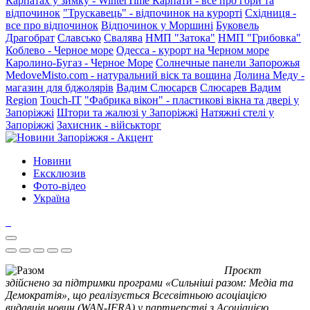
Карпатах у зимку - WinterTime
Карпати - все про гори та
відпочинок
"Трускавець" - відпочинок на курорті
Східниця -
все про відпочинок
Відпочинок у Моршині
Буковель
Драгобрат
Славсько
Свалява
НМП "Затока"
НМП "Грибовка"
Коблево - Черное море
Одесса - курорт на Черном море
Каролино-Бугаз - Черное Море
Солнечные панели Запорожья
MedoveMisto.com - натуральний віск та вощина
Долина Меду -
магазин для бджолярів
Вадим Слюсарєв
Слюсарев Вадим
Region
Touch-IT
"Фабрика вікон" - пластикові вікна та двері у
Запоріжжі
Штори та жалюзі у Запоріжжі
Натяжні стелі у
Запоріжжі
Захисник - військторг
Новини
Ексклюзив
Фото-відео
Україна
Проєкт
здійснено за підтримки програми «Сильніші разом: Медіа та
Демократія», що реалізується Всесвітньою асоціацією
видавців новин (WAN-IFRA) у партнерстві з Асоціацією