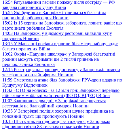
16:54
Рятувальники гасили пожежу після обстрілу — РФ
завдала повторного удару
Війна
15:55
Які будинки в Запоріжжі залишаться без світла
наприкінці робочого дня
Новини
15:02
Із 15 серпня на Запоріжжі заборонять ловити раків: що
варто знати рибалкам
Екологія
14:03
На Запоріжжі у відомому ресторані виявили купу
порушень
Новини
13:15
У Марганці росіяни вдарили біля місця набору води:
багато поранених
Війна
13:02
Окрім «Пакунка школяра»: у Запоріжжі багатодітні
родини можуть отримати ще 2 тисячі гривень на
першокласника
Економіка
12:15
Реєстрація на грошову допомогу у Запоріжжі: номери
телефонів та онлайн-форма
Новини
11:59
Смертельна атака біля Запоріжжя: FPV-дрон вдарив по
Кушугуму
Відпочинок
11:42
«СТО на колесах» за 12 млн грн: Запоріжжя передало
військовим мобільні майстерні (ФОТО, ВІДЕО)
Війна
11:02
Залишилося два дні: у Запоріжжі завершується
реєстрація на благодійний ярмарок
Новини
10:35
У Запоріжжі поліція охорони шукає працівника на
головний пульт: що пропонують
Новини
10:15
Шість атак на підстанції за тиждень: у Запоріжжі
відновили світло 83 тисячам споживачів
Новини