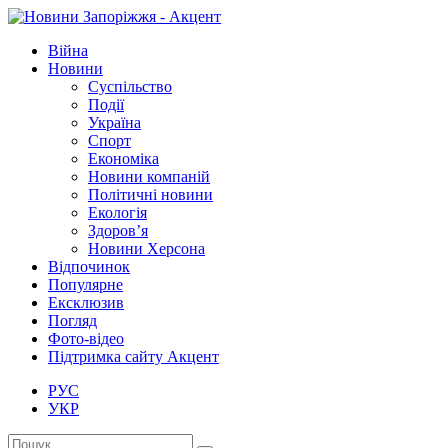
Війна
Новини
Суспільство
Події
Україна
Спорт
Економіка
Новини компаній
Політичні новини
Екологія
Здоров’я
Новини Херсона
Відпочинок
Популярне
Ексклюзив
Погляд
Фото-відео
Підтримка сайту Акцент
РУС
УКР