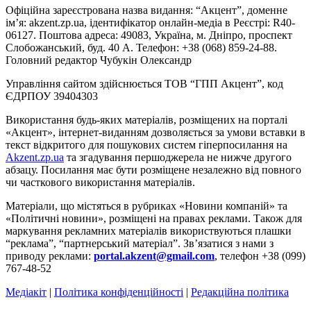
Офіційна зареєстрована назва видання: “Акцент”, доменне
ім’я: akzent.zp.ua, ідентифікатор онлайн-медіа в Реєстрі: R40-
06127. Поштова адреса: 49083, Україна, м. Дніпро, проспект
Слобожанський, буд. 40 А. Телефон: +38 (068) 859-24-88.
Головний редактор Чубукін Олександр
Управління сайтом здійснюється ТОВ “ГПП Акцент”, код
ЄДРПОУ 39404303
Використання будь-яких матеріалів, розміщених на порталі
«Акцент», інтернет-виданням дозволяється за умови вставки в
текст відкритого для пошукових систем гіперпосилання на
Akzent.zp.ua
та згадування першоджерела не нижче другого
абзацу. Посилання має бути розміщене незалежно від повного
чи часткового використання матеріалів.
Матеріали, що містяться в рубриках «Новини компаній» та
«Політичні новини», розміщені на правах реклами. Також для
маркування рекламних матеріалів використвуються плашки
“реклама”, “партнерський матеріал”. Зв’язатися з нами з
приводу реклами:
portal.akzent@gmail.com
, телефон +38 (099)
767-48-52
Медіакіт
|
Політика конфіденційності
|
Редакційна політика