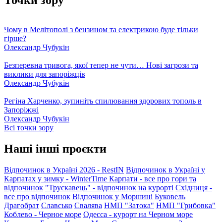
Чому в Мелітополі з бензином та електрикою буде тільки
гірше?
Олександр Чубукін
Безперевна тривога, якої тепер не чути… Нові загрози та
виклики для запоріжців
Олександр Чубукін
Регіна Харченко, зупиніть спилювання здорових тополь в
Запоріжжі
Олександр Чубукін
Всі точки зору
Наші інші проєкти
Відпочинок в Україні 2026 - RestIN
Відпочинок в Україні у
Карпатах у зимку - WinterTime
Карпати - все про гори та
відпочинок
"Трускавець" - відпочинок на курорті
Східниця -
все про відпочинок
Відпочинок у Моршині
Буковель
Драгобрат
Славсько
Свалява
НМП "Затока"
НМП "Грибовка"
Коблево - Черное море
Одесса - курорт на Черном море