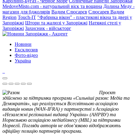
Каролино-Бугаз - Черное Море
Солнечные панели Запорожья
MedoveMisto.com - натуральний віск та вощина
Долина Меду -
магазин для бджолярів
Вадим Слюсарєв
Слюсарев Вадим
Region
Touch-IT
"Фабрика вікон" - пластикові вікна та двері у
Запоріжжі
Штори та жалюзі у Запоріжжі
Натяжні стелі у
Запоріжжі
Захисник - військторг
Новини
Ексклюзив
Фото-відео
Україна
Проєкт
здійснено за підтримки програми «Сильніші разом: Медіа та
Демократія», що реалізується Всесвітньою асоціацією
видавців новин (WAN-IFRA) у партнерстві з Асоціацією
«Незалежні регіональні видавці України» (АНРВУ) та
Норвезькою асоціацією медіабізнесу (MBL) за підтримки
Норвегії. Погляди авторів не обов’язково відображають
офіційну позицію партнерів програми.