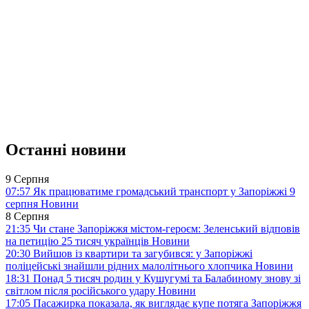
Останні новини
9 Серпня
07:57
Як працюватиме громадський транспорт у Запоріжжі 9
серпня
Новини
8 Серпня
21:35
Чи стане Запоріжжя містом-героєм: Зеленський відповів
на петицію 25 тисяч українців
Новини
20:30
Вийшов із квартири та загубився: у Запоріжжі
поліцейські знайшли рідних малолітнього хлопчика
Новини
18:31
Понад 5 тисяч родин у Кушугумі та Балабиному знову зі
світлом після російського удару
Новини
17:05
Пасажирка показала, як виглядає купе потяга Запоріжжя