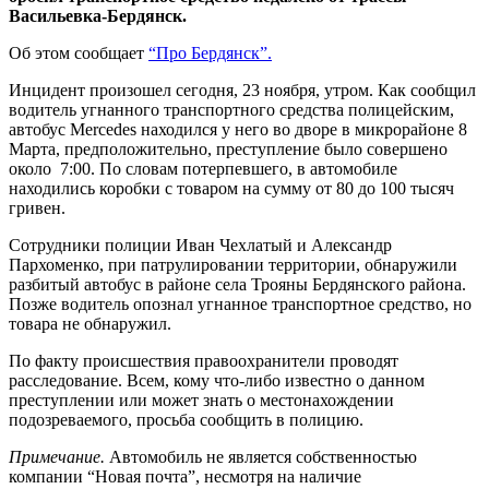
Васильевка-Бердянск.
Об этом сообщает
“Про Бердянск”.
Инцидент произошел сегодня, 23 ноября, утром. Как сообщил
водитель угнанного транспортного средства полицейским,
автобус Mercedes находился у него во дворе в микрорайоне 8
Марта, предположительно, преступление было совершено
около 7:00. По словам потерпевшего, в автомобиле
находились коробки с товаром на сумму от 80 до 100 тысяч
гривен.
Сотрудники полиции Иван Чехлатый и Александр
Пархоменко, при патрулировании территории, обнаружили
разбитый автобус в районе села Трояны Бердянского района.
Позже водитель опознал угнанное транспортное средство, но
товара не обнаружил.
По факту происшествия правоохранители проводят
расследование. Всем, кому что-либо известно о данном
преступлении или может знать о местонахождении
подозреваемого, просьба сообщить в полицию.
Примечание.
Автомобиль не является собственностью
компании “Новая почта”, несмотря на наличие