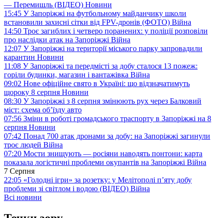
— Перемишль (ВІДЕО)
Новини
15:45
У Запоріжжі на футбольному майданчику школи
встановили захисні сітки від FPV-дронів (ФОТО)
Війна
14:50
Троє загиблих і четверо поранених: у поліції розповіли
про наслідки атак на Запоріжжі
Війна
12:07
У Запоріжжі на території міського парку запровадили
карантин
Новини
11:08
У Запоріжжі та передмісті за добу сталося 13 пожеж:
горіли будинки, магазин і вантажівка
Війна
09:02
Нове офіційне свято в Україні: що відзначатимуть
щороку 8 серпня
Новини
08:30
У Запоріжжі з 8 серпня змінюють рух через Балковий
міст: схема об’їзду
авто
07:56
Зміни в роботі громадського траспорту в Запоріжжі на 8
серпня
Новини
07:42
Понад 700 атак дронами за добу: на Запоріжжі загинули
троє людей
Війна
07:20
Мости знищують — росіяни наводять понтони: карта
показала логістичні проблеми окупантів на Запоріжжі
Війна
7 Серпня
22:05
«Голодні ігри» за розетку: у Мелітополі п’яту добу
проблеми зі світлом і водою (ВІДЕО)
Війна
Всі новини
Точки зору