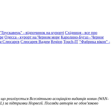
"Трускавець" - відпочинок на курорті
Східниця - все про
ре
Одесса - курорт на Черном море
Каролино-Бугаз - Черное
м Слюсарєв
Слюсарев Вадим
Region
Touch-IT
"Фабрика вікон" -
 що реалізується Всесвітньою асоціацією видавців новин (WAN-
) за підтримки Норвегії. Погляди авторів не обов’язково