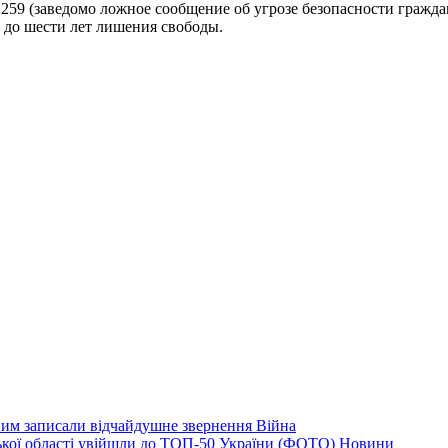
.259 (заведомо ложное сообщение об угрозе безопасности гражд
 до шести лет лишения свободы.
дним записали відчайдушне звернення
Війна
ізької області увійшли до ТОП-50 України (ФОТО)
Новини