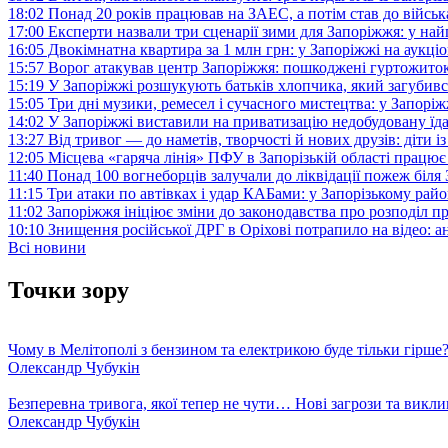
18:02
Понад 20 років працював на ЗАЕС, а потім став до війська:
17:00
Експерти назвали три сценарії зими для Запоріжжя: у на
16:05
Двокімнатна квартира за 1 млн грн: у Запоріжжі на аук
15:57
Ворог атакував центр Запоріжжя: пошкоджені гуртожито
15:19
У Запоріжжі розшукують батьків хлопчика, який загубив
15:05
Три дні музики, ремесел і сучасного мистецтва: у Запор
14:02
У Запоріжжі виставили на приватизацію недобудовану їд
13:27
Від тривог — до наметів, творчості й нових друзів: діти
12:05
Місцева «гаряча лінія» ПФУ в Запорізькій області працює 
11:40
Понад 100 вогнеборців залучали до ліквідації пожеж біл
11:15
Три атаки по автівках і удар КАБами: у Запорізькому райо
11:02
Запоріжжя ініціює зміни до законодавства про розподіл 
10:10
Знищення російської ДРГ в Оріхові потрапило на відео: а
Всі новини
Точки зору
Чому в Мелітополі з бензином та електрикою буде тільки гірше
Олександр Чубукін
Безперевна тривога, якої тепер не чути… Нові загрози та викли
Олександр Чубукін