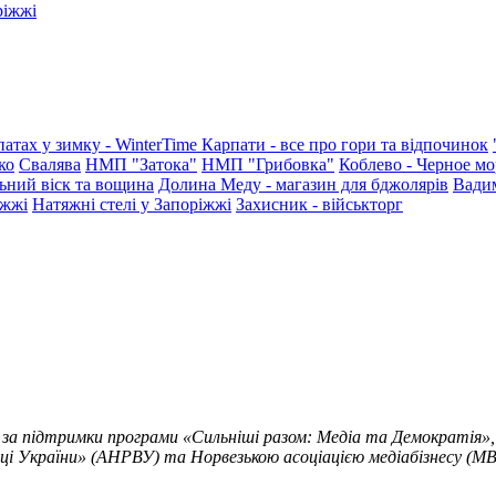
ріжжі
патах у зимку - WinterTime
Карпати - все про гори та відпочинок
ко
Свалява
НМП "Затока"
НМП "Грибовка"
Коблево - Черное мо
ьний віск та вощина
Долина Меду - магазин для бджолярів
Вади
іжжі
Натяжні стелі у Запоріжжі
Захисник - військторг
 за підтримки програми «Сильніші разом: Медіа та Демократія»,
ці України» (АНРВУ) та Норвезькою асоціацією медіабізнесу (MBL