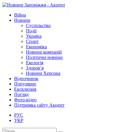
Війна
Новини
Суспільство
Події
Україна
Спорт
Економіка
Новини компаній
Політичні новини
Екологія
Здоров’я
Новини Херсона
Відпочинок
Популярне
Ексклюзив
Погляд
Фото-відео
Підтримка сайту Акцент
РУС
УКР