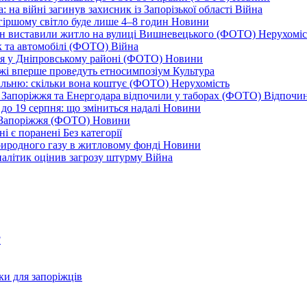
 на війні загинув захисник із Запорізької області
Війна
йгіршому світло буде лише 4–8 годин
Новини
ціон виставили житло на вулиці Вишневецького (ФОТО)
Нерухоміс
к та автомобілі (ФОТО)
Війна
ся у Дніпровському районі (ФОТО)
Новини
іжжі вперше проведуть етносимпозіум
Культура
альню: скільки вона коштує (ФОТО)
Нерухомість
 із Запоріжжя та Енергодара відпочили у таборах (ФОТО)
Відпочи
до 19 серпня: що зміниться надалі
Новини
я Запоріжжя (ФОТО)
Новини
ні є поранені
Без категорії
природного газу в житловому фонді
Новини
налітик оцінив загрозу штурму
Війна
?
ки для запоріжців