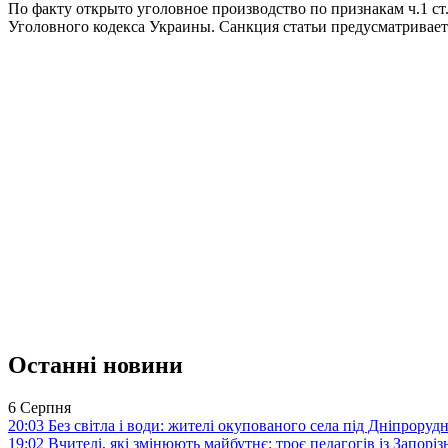
По факту открыто уголовное производство по признакам ч.1 ст
Уголовного кодекса Украины. Санкция статьи предусматривает
Останні новини
6 Серпня
20:03
Без світла і води: жителі окупованого села під Дніпрору
19:02
Вчителі, які змінюють майбутнє: троє педагогів із Запор