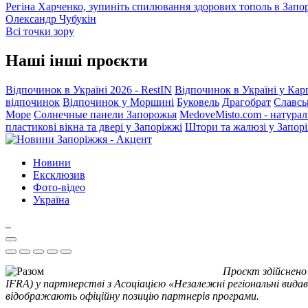
Регіна Харченко, зупиніть спилювання здорових тополь в Запо
Олександр Чубукін
Всі точки зору
Наші інші проєкти
Відпочинок в Україні 2026 - RestIN
Відпочинок в Україні у Кар
відпочинок
Відпочинок у Моршині
Буковель
Драгобрат
Славсь
Море
Солнечные панели Запорожья
MedoveMisto.com - натурал
пластикові вікна та двері у Запоріжжі
Штори та жалюзі у Запор
Новини
Ексклюзив
Фото-відео
Україна
Проєкт здійснено
IFRA) у партнерстві з Асоціацією «Незалежні регіональні видав
відображають офіційну позицію партнерів програми.