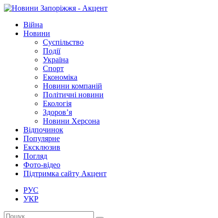
Війна
Новини
Суспільство
Події
Україна
Спорт
Економіка
Новини компаній
Політичні новини
Екологія
Здоров’я
Новини Херсона
Відпочинок
Популярне
Ексклюзив
Погляд
Фото-відео
Підтримка сайту Акцент
РУС
УКР