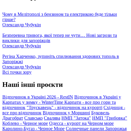
Чому в Мелітополі з бензином та електрикою буде тільки
гірше?
Олександр Чубукін
Безперевна тривога, якої тепер не чути… Нові загрози та
виклики для запоріжців
Олександр Чубукін
Регіна Харченко, зупиніть спилювання здорових тополь в
Запоріжжі
Олександр Чубукін
Всі точки зору
Наші інші проєкти
Відпочинок в Україні 2026 - RestIN
Відпочинок в Україні у
Карпатах у зимку - WinterTime
Карпати - все про гори та
відпочинок
"Трускавець" - відпочинок на курорті
Східниця -
все про відпочинок
Відпочинок у Моршині
Буковель
Драгобрат
Славсько
Свалява
НМП "Затока"
НМП "Грибовка"
Коблево - Черное море
Одесса - курорт на Черном море
Каролино-Бугаз - Черное Море
Солнечные панели Запорожья