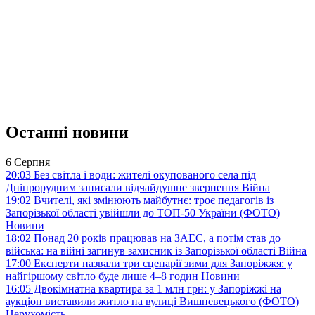
Останні новини
6 Серпня
20:03
Без світла і води: жителі окупованого села під
Дніпрорудним записали відчайдушне звернення
Війна
19:02
Вчителі, які змінюють майбутнє: троє педагогів із
Запорізької області увійшли до ТОП-50 України (ФОТО)
Новини
18:02
Понад 20 років працював на ЗАЕС, а потім став до
війська: на війні загинув захисник із Запорізької області
Війна
17:00
Експерти назвали три сценарії зими для Запоріжжя: у
найгіршому світло буде лише 4–8 годин
Новини
16:05
Двокімнатна квартира за 1 млн грн: у Запоріжжі на
аукціон виставили житло на вулиці Вишневецького (ФОТО)
Нерухомість