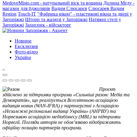
MedoveMisto.com - натуральний віск та вощина
Долина Меду -
магазин для бджолярів
Вадим Слюсарєв
Слюсарев Вадим
Region
Touch-IT
"Фабрика вікон" - пластикові вікна та двері у
Запоріжжі
Штори та жалюзі у Запоріжжі
Натяжні стелі у
Запоріжжі
Захисник - військторг
Новини
Ексклюзив
Фото-відео
Україна
Проєкт
здійснено за підтримки програми «Сильніші разом: Медіа та
Демократія», що реалізується Всесвітньою асоціацією
видавців новин (WAN-IFRA) у партнерстві з Асоціацією
«Незалежні регіональні видавці України» (АНРВУ) та
Норвезькою асоціацією медіабізнесу (MBL) за підтримки
Норвегії. Погляди авторів не обов’язково відображають
офіційну позицію партнерів програми.