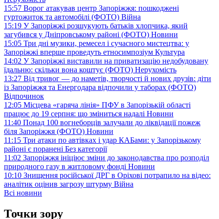
15:57
Ворог атакував центр Запоріжжя: пошкоджені
гуртожиток та автомобілі (ФОТО)
Війна
15:19
У Запоріжжі розшукують батьків хлопчика, який
загубився у Дніпровському районі (ФОТО)
Новини
15:05
Три дні музики, ремесел і сучасного мистецтва: у
Запоріжжі вперше проведуть етносимпозіум
Культура
14:02
У Запоріжжі виставили на приватизацію недобудовану
їдальню: скільки вона коштує (ФОТО)
Нерухомість
13:27
Від тривог — до наметів, творчості й нових друзів: діти
із Запоріжжя та Енергодара відпочили у таборах (ФОТО)
Відпочинок
12:05
Місцева «гаряча лінія» ПФУ в Запорізькій області
працює до 19 серпня: що зміниться надалі
Новини
11:40
Понад 100 вогнеборців залучали до ліквідації пожеж
біля Запоріжжя (ФОТО)
Новини
11:15
Три атаки по автівках і удар КАБами: у Запорізькому
районі є поранені
Без категорії
11:02
Запоріжжя ініціює зміни до законодавства про розподіл
природного газу в житловому фонді
Новини
10:10
Знищення російської ДРГ в Оріхові потрапило на відео:
аналітик оцінив загрозу штурму
Війна
Всі новини
Точки зору