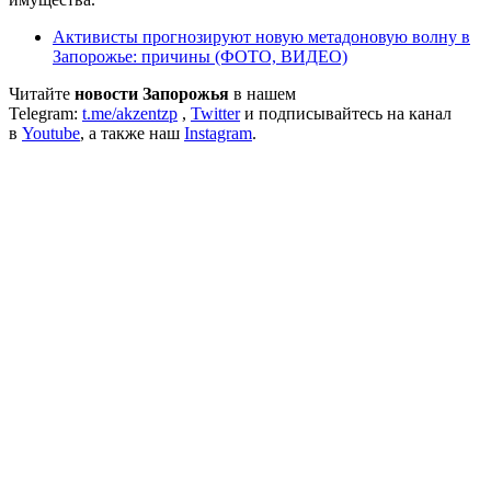
Активисты прогнозируют новую метадоновую волну в
Запорожье: причины (ФОТО, ВИДЕО)
Читайте
новости Запорожья
в нашем
Telegram:
t.me/akzentzp
,
Twitter
и подписывайтесь на канал
в
Youtube
, а также наш
Instagram
.