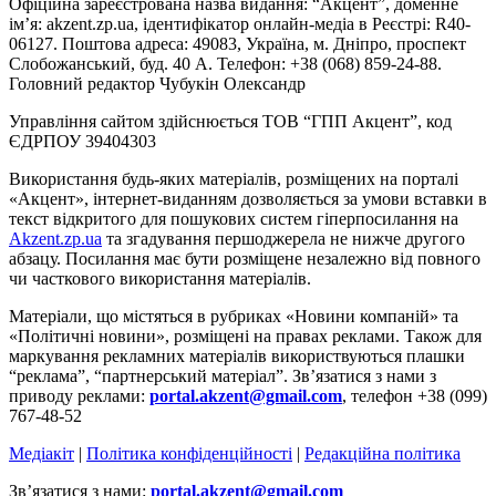
Офіційна зареєстрована назва видання: “Акцент”, доменне
ім’я: akzent.zp.ua, ідентифікатор онлайн-медіа в Реєстрі: R40-
06127. Поштова адреса: 49083, Україна, м. Дніпро, проспект
Слобожанський, буд. 40 А. Телефон: +38 (068) 859-24-88.
Головний редактор Чубукін Олександр
Управління сайтом здійснюється ТОВ “ГПП Акцент”, код
ЄДРПОУ 39404303
Використання будь-яких матеріалів, розміщених на порталі
«Акцент», інтернет-виданням дозволяється за умови вставки в
текст відкритого для пошукових систем гіперпосилання на
Akzent.zp.ua
та згадування першоджерела не нижче другого
абзацу. Посилання має бути розміщене незалежно від повного
чи часткового використання матеріалів.
Матеріали, що містяться в рубриках «Новини компаній» та
«Політичні новини», розміщені на правах реклами. Також для
маркування рекламних матеріалів використвуються плашки
“реклама”, “партнерський матеріал”. Зв’язатися з нами з
приводу реклами:
portal.akzent@gmail.com
, телефон +38 (099)
767-48-52
Медіакіт
|
Політика конфіденційності
|
Редакційна політика
Зв’язатися з нами:
portal.akzent@gmail.com