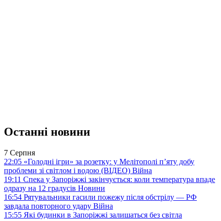
Останні новини
7 Серпня
22:05
«Голодні ігри» за розетку: у Мелітополі п’яту добу
проблеми зі світлом і водою (ВІДЕО)
Війна
19:11
Спека у Запоріжжі закінчується: коли температура впаде
одразу на 12 градусів
Новини
16:54
Рятувальники гасили пожежу після обстрілу — РФ
завдала повторного удару
Війна
15:55
Які будинки в Запоріжжі залишаться без світла