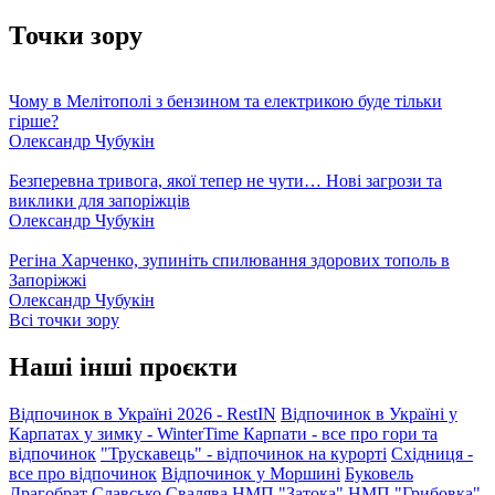
Точки зору
Чому в Мелітополі з бензином та електрикою буде тільки
гірше?
Олександр Чубукін
Безперевна тривога, якої тепер не чути… Нові загрози та
виклики для запоріжців
Олександр Чубукін
Регіна Харченко, зупиніть спилювання здорових тополь в
Запоріжжі
Олександр Чубукін
Всі точки зору
Наші інші проєкти
Відпочинок в Україні 2026 - RestIN
Відпочинок в Україні у
Карпатах у зимку - WinterTime
Карпати - все про гори та
відпочинок
"Трускавець" - відпочинок на курорті
Східниця -
все про відпочинок
Відпочинок у Моршині
Буковель
Драгобрат
Славсько
Свалява
НМП "Затока"
НМП "Грибовка"