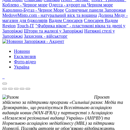
Коблево - Черное море
Одесса - курорт на Черном море
Каролино-Бугаз - Черное Море
Солнечные панели Запорожья
MedoveMisto.com - натуральний віск та вощина
Долина Меду -
магазин для бджолярів
Вадим Слюсарєв
Слюсарев Вадим
Region
Touch-IT
"Фабрика вікон" - пластикові вікна та двері у
Запоріжжі
Штори та жалюзі у Запоріжжі
Натяжні стелі у
Запоріжжі
Захисник - військторг
Новини
Ексклюзив
Фото-відео
Україна
Проєкт
здійснено за підтримки програми «Сильніші разом: Медіа та
Демократія», що реалізується Всесвітньою асоціацією
видавців новин (WAN-IFRA) у партнерстві з Асоціацією
«Незалежні регіональні видавці України» (АНРВУ) та
Норвезькою асоціацією медіабізнесу (MBL) за підтримки
Норвегії. Погляди авторів не обов’язково відображають