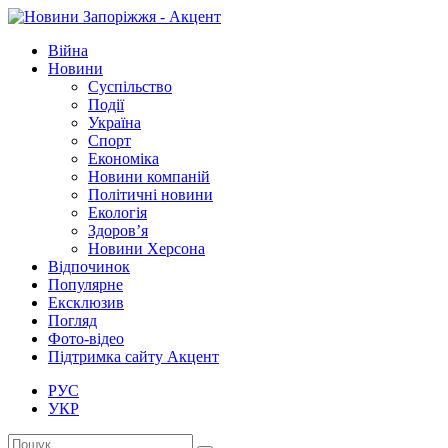
Війна
Новини
Суспільство
Події
Україна
Спорт
Економіка
Новини компаній
Політичні новини
Екологія
Здоров’я
Новини Херсона
Відпочинок
Популярне
Ексклюзив
Погляд
Фото-відео
Підтримка сайту Акцент
РУС
УКР