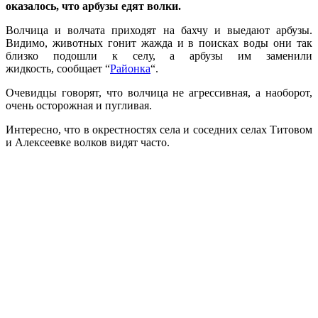
оказалось, что арбузы едят волки.
Волчица и волчата приходят на бахчу и выедают арбузы.
Видимо, животных гонит жажда и в поисках воды они так
близко подошли к селу, а арбузы им заменили
жидкость, сообщает “
Районка
“.
Очевидцы говорят, что волчица не агрессивная, а наоборот,
очень осторожная и пугливая.
Интересно, что в окрестностях села и соседних селах Титовом
и Алексеевке волков видят часто.