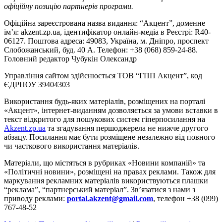
офіційну позицію партнерів програми.
Офіційна зареєстрована назва видання: “Акцент”, доменне
ім’я: akzent.zp.ua, ідентифікатор онлайн-медіа в Реєстрі: R40-
06127. Поштова адреса: 49083, Україна, м. Дніпро, проспект
Слобожанський, буд. 40 А. Телефон: +38 (068) 859-24-88.
Головний редактор Чубукін Олександр
Управління сайтом здійснюється ТОВ “ГПП Акцент”, код
ЄДРПОУ 39404303
Використання будь-яких матеріалів, розміщених на порталі
«Акцент», інтернет-виданням дозволяється за умови вставки в
текст відкритого для пошукових систем гіперпосилання на
Akzent.zp.ua
та згадування першоджерела не нижче другого
абзацу. Посилання має бути розміщене незалежно від повного
чи часткового використання матеріалів.
Матеріали, що містяться в рубриках «Новини компаній» та
«Політичні новини», розміщені на правах реклами. Також для
маркування рекламних матеріалів використвуються плашки
“реклама”, “партнерський матеріал”. Зв’язатися з нами з
приводу реклами:
portal.akzent@gmail.com
, телефон +38 (099)
767-48-52