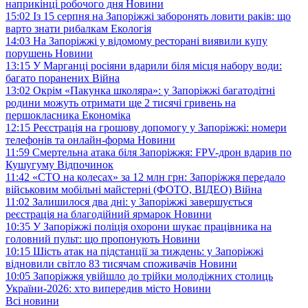
наприкінці робочого дня
Новини
15:02
Із 15 серпня на Запоріжжі заборонять ловити раків: що
варто знати рибалкам
Екологія
14:03
На Запоріжжі у відомому ресторані виявили купу
порушень
Новини
13:15
У Марганці росіяни вдарили біля місця набору води:
багато поранених
Війна
13:02
Окрім «Пакунка школяра»: у Запоріжжі багатодітні
родини можуть отримати ще 2 тисячі гривень на
першокласника
Економіка
12:15
Реєстрація на грошову допомогу у Запоріжжі: номери
телефонів та онлайн-форма
Новини
11:59
Смертельна атака біля Запоріжжя: FPV-дрон вдарив по
Кушугуму
Відпочинок
11:42
«СТО на колесах» за 12 млн грн: Запоріжжя передало
військовим мобільні майстерні (ФОТО, ВІДЕО)
Війна
11:02
Залишилося два дні: у Запоріжжі завершується
реєстрація на благодійний ярмарок
Новини
10:35
У Запоріжжі поліція охорони шукає працівника на
головний пульт: що пропонують
Новини
10:15
Шість атак на підстанції за тиждень: у Запоріжжі
відновили світло 83 тисячам споживачів
Новини
10:05
Запоріжжя увійшло до трійки молодіжних столиць
України-2026: хто випередив місто
Новини
Всі новини