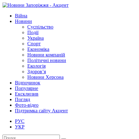
Війна
Новини
Суспільство
Події
Україна
Спорт
Економіка
Новини компаній
Політичні новини
Екологія
Здоров’я
Новини Херсона
Відпочинок
Популярне
Ексклюзив
Погляд
Фото-відео
Підтримка сайту Акцент
РУС
УКР