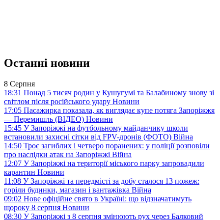
Останні новини
8 Серпня
18:31
Понад 5 тисяч родин у Кушугумі та Балабиному знову зі
світлом після російського удару
Новини
17:05
Пасажирка показала, як виглядає купе потяга Запоріжжя
— Перемишль (ВІДЕО)
Новини
15:45
У Запоріжжі на футбольному майданчику школи
встановили захисні сітки від FPV-дронів (ФОТО)
Війна
14:50
Троє загиблих і четверо поранених: у поліції розповіли
про наслідки атак на Запоріжжі
Війна
12:07
У Запоріжжі на території міського парку запровадили
карантин
Новини
11:08
У Запоріжжі та передмісті за добу сталося 13 пожеж:
горіли будинки, магазин і вантажівка
Війна
09:02
Нове офіційне свято в Україні: що відзначатимуть
щороку 8 серпня
Новини
08:30
У Запоріжжі з 8 серпня змінюють рух через Балковий