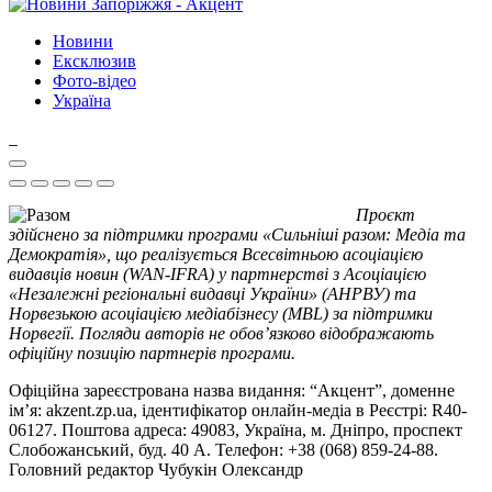
Новини
Ексклюзив
Фото-відео
Україна
Проєкт
здійснено за підтримки програми «Сильніші разом: Медіа та
Демократія», що реалізується Всесвітньою асоціацією
видавців новин (WAN-IFRA) у партнерстві з Асоціацією
«Незалежні регіональні видавці України» (АНРВУ) та
Норвезькою асоціацією медіабізнесу (MBL) за підтримки
Норвегії. Погляди авторів не обов’язково відображають
офіційну позицію партнерів програми.
Офіційна зареєстрована назва видання: “Акцент”, доменне
ім’я: akzent.zp.ua, ідентифікатор онлайн-медіа в Реєстрі: R40-
06127. Поштова адреса: 49083, Україна, м. Дніпро, проспект
Слобожанський, буд. 40 А. Телефон: +38 (068) 859-24-88.
Головний редактор Чубукін Олександр