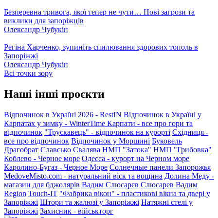
Безперевна тривога, якої тепер не чути… Нові загрози та
виклики для запоріжців
Олександр Чубукін
Регіна Харченко, зупиніть спилювання здорових тополь в
Запоріжжі
Олександр Чубукін
Всі точки зору
Наші інші проєкти
Відпочинок в Україні 2026 - RestIN
Відпочинок в Україні у
Карпатах у зимку - WinterTime
Карпати - все про гори та
відпочинок
"Трускавець" - відпочинок на курорті
Східниця -
все про відпочинок
Відпочинок у Моршині
Буковель
Драгобрат
Славсько
Свалява
НМП "Затока"
НМП "Грибовка"
Коблево - Черное море
Одесса - курорт на Черном море
Каролино-Бугаз - Черное Море
Солнечные панели Запорожья
MedoveMisto.com - натуральний віск та вощина
Долина Меду -
магазин для бджолярів
Вадим Слюсарєв
Слюсарев Вадим
Region
Touch-IT
"Фабрика вікон" - пластикові вікна та двері у
Запоріжжі
Штори та жалюзі у Запоріжжі
Натяжні стелі у
Запоріжжі
Захисник - військторг