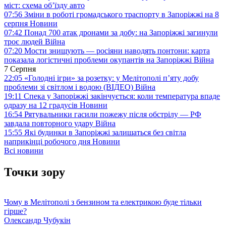
міст: схема об’їзду
авто
07:56
Зміни в роботі громадського траспорту в Запоріжжі на 8
серпня
Новини
07:42
Понад 700 атак дронами за добу: на Запоріжжі загинули
троє людей
Війна
07:20
Мости знищують — росіяни наводять понтони: карта
показала логістичні проблеми окупантів на Запоріжжі
Війна
7 Серпня
22:05
«Голодні ігри» за розетку: у Мелітополі п’яту добу
проблеми зі світлом і водою (ВІДЕО)
Війна
19:11
Спека у Запоріжжі закінчується: коли температура впаде
одразу на 12 градусів
Новини
16:54
Рятувальники гасили пожежу після обстрілу — РФ
завдала повторного удару
Війна
15:55
Які будинки в Запоріжжі залишаться без світла
наприкінці робочого дня
Новини
Всі новини
Точки зору
Чому в Мелітополі з бензином та електрикою буде тільки
гірше?
Олександр Чубукін