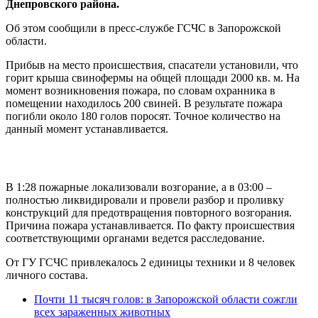
Днепровского района.
Об этом сообщили в пресс-службе ГСЧС в Запорожской
области.
Прибыв на место происшествия, спасатели установили, что
горит крыша свинофермы на общей площади 2000 кв. м. На
момент возникновения пожара, по словам охранника в
помещении находилось 200 свиней. В результате пожара
погибли около 180 голов поросят. Точное количество на
данный момент устанавливается.
В 1:28 пожарные локализовали возгорание, а в 03:00 –
полностью ликвидировали и провели разбор и проливку
конструкций для предотвращения повторного возгорания.
Причина пожара устанавливается. По факту происшествия
соответствующими органами ведется расследование.
От ГУ ГСЧС привлекалось 2 единицы техники и 8 человек
личного состава.
Почти 11 тысяч голов: в Запорожской области сожгли
всех зараженных животных