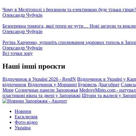
Чому в Мелітополі з бензином та електрикою буде тільки гірше
Олександр Чубукін
Безперевна тривога, якої тепер не чути… Нові загрози та викли
Олександр Чубукін
Регіна Харченко, зупиніть спилювання здорових тополь в Запо
Олександр Чубукін
Всі точки зору
Наші інші проєкти
Відпочинок в Україні 2026 - RestIN
Відпочинок в Україні у Кар
відпочинок
Відпочинок у Моршині
Буковель
Драгобрат
Славсь
Море
Солнечные панели Запорожья
MedoveMisto.com - натурал
пластикові вікна та двері у Запоріжжі
Штори та жалюзі у Запор
Новини
Ексклюзив
Фото-відео
Україна