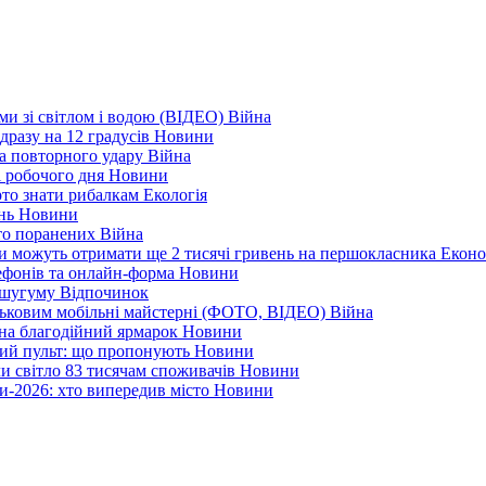
еми зі світлом і водою (ВІДЕО)
Війна
дразу на 12 градусів
Новини
а повторного удару
Війна
і робочого дня
Новини
арто знати рибалкам
Екологія
ень
Новини
ато поранених
Війна
ни можуть отримати ще 2 тисячі гривень на першокласника
Еконо
лефонів та онлайн-форма
Новини
Кушугуму
Відпочинок
йськовим мобільні майстерні (ФОТО, ВІДЕО)
Війна
 на благодійний ярмарок
Новини
ний пульт: що пропонують
Новини
ли світло 83 тисячам споживачів
Новини
и-2026: хто випередив місто
Новини