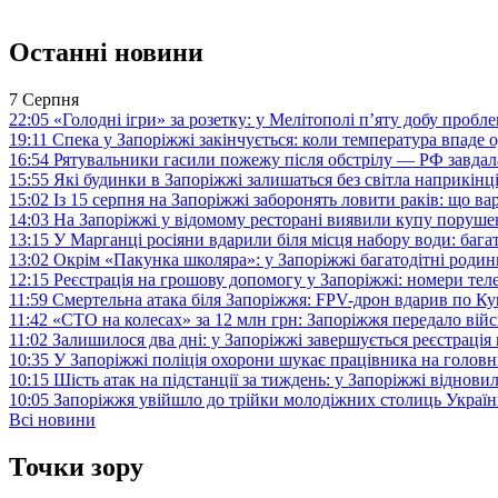
Останні новини
7 Серпня
22:05
«Голодні ігри» за розетку: у Мелітополі п’яту добу пробл
19:11
Спека у Запоріжжі закінчується: коли температура впаде о
16:54
Рятувальники гасили пожежу після обстрілу — РФ завдал
15:55
Які будинки в Запоріжжі залишаться без світла наприкінц
15:02
Із 15 серпня на Запоріжжі заборонять ловити раків: що в
14:03
На Запоріжжі у відомому ресторані виявили купу поруш
13:15
У Марганці росіяни вдарили біля місця набору води: баг
13:02
Окрім «Пакунка школяра»: у Запоріжжі багатодітні роди
12:15
Реєстрація на грошову допомогу у Запоріжжі: номери те
11:59
Смертельна атака біля Запоріжжя: FPV-дрон вдарив по 
11:42
«СТО на колесах» за 12 млн грн: Запоріжжя передало ві
11:02
Залишилося два дні: у Запоріжжі завершується реєстрація
10:35
У Запоріжжі поліція охорони шукає працівника на голов
10:15
Шість атак на підстанції за тиждень: у Запоріжжі віднови
10:05
Запоріжжя увійшло до трійки молодіжних столиць Україн
Всі новини
Точки зору