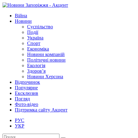
Війна
Новини
Суспільство
Події
Україна
Спорт
Економіка
Новини компаній
Політичні новини
Екологія
Здоров’я
Новини Херсона
Відпочинок
Популярне
Ексклюзив
Погляд
Фото-відео
Підтримка сайту Акцент
РУС
УКР