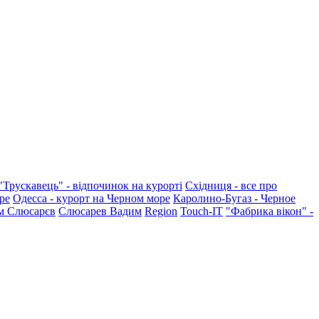
"Трускавець" - відпочинок на курорті
Східниця - все про
ре
Одесса - курорт на Черном море
Каролино-Бугаз - Черное
м Слюсарєв
Слюсарев Вадим
Region
Touch-IT
"Фабрика вікон" -