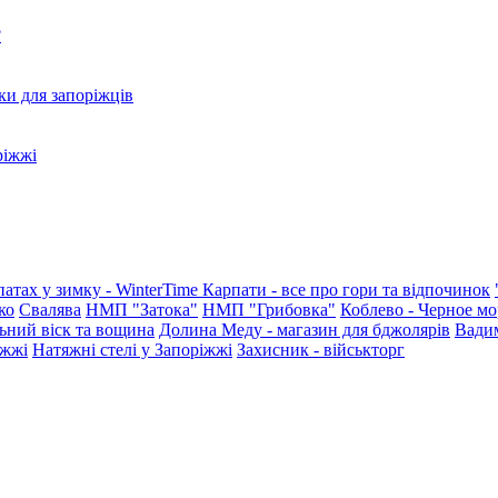
?
ки для запоріжців
ріжжі
патах у зимку - WinterTime
Карпати - все про гори та відпочинок
ко
Свалява
НМП "Затока"
НМП "Грибовка"
Коблево - Черное мо
ьний віск та вощина
Долина Меду - магазин для бджолярів
Вади
іжжі
Натяжні стелі у Запоріжжі
Захисник - військторг