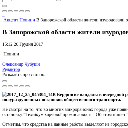
Акцент
Новини
В Запорожской области жители изуродовали о
В Запорожской области жители изуродо
15:12 26 Грудня 2017
Новини
Олександр Чубукін
Редактор
Розкажіть про статтю:
В Бердянске вандалы в очередной р
полуразрушенных остановок общественного транспорта.
Не смотря на то, что во многих микрорайонах города уже появ
остановку “Технікум харчової промисловості”. Об этом пишет 
Отметим, что средства на данные работы выделяют из городск