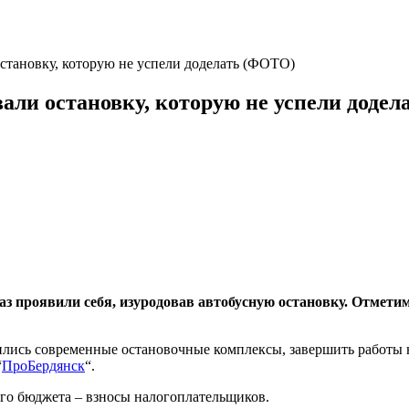
становку, которую не успели доделать (ФОТО)
вали остановку, которую не успели доде
аз проявили себя, изуродовав автобусную остановку. Отметим
ились современные остановочные комплексы, завершить работы н
“
ПроБердянск
“.
ого бюджета – взносы налогоплательщиков.