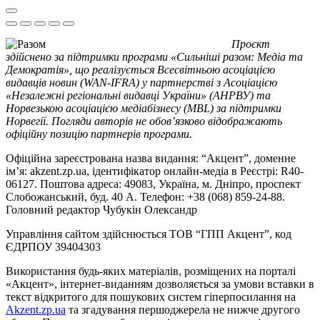
Проєкт
здійснено за підтримки програми «Сильніші разом: Медіа та
Демократія», що реалізується Всесвітньою асоціацією
видавців новин (WAN-IFRA) у партнерстві з Асоціацією
«Незалежні регіональні видавці України» (АНРВУ) та
Норвезькою асоціацією медіабізнесу (MBL) за підтримки
Норвегії. Погляди авторів не обов’язково відображають
офіційну позицію партнерів програми.
Офіційна зареєстрована назва видання: “Акцент”, доменне
ім’я: akzent.zp.ua, ідентифікатор онлайн-медіа в Реєстрі: R40-
06127. Поштова адреса: 49083, Україна, м. Дніпро, проспект
Слобожанський, буд. 40 А. Телефон: +38 (068) 859-24-88.
Головний редактор Чубукін Олександр
Управління сайтом здійснюється ТОВ “ГПП Акцент”, код
ЄДРПОУ 39404303
Використання будь-яких матеріалів, розміщених на порталі
«Акцент», інтернет-виданням дозволяється за умови вставки в
текст відкритого для пошукових систем гіперпосилання на
Akzent.zp.ua
та згадування першоджерела не нижче другого