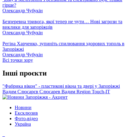
гірше?
Олександр Чубукін
Безперевна тривога, якої тепер не чути… Нові загрози та
виклики для запоріжців
Олександр Чубукін
Регіна Харченко, зупиніть спилювання здорових тополь в
Запоріжжі
Олександр Чубукін
Всі точки зору
Інші проєкти
"Фабрика вікон" - пластикові вікна та двері у Запоріжжі
Вадим Слюсарєв
Слюсарев Вадим
Region
Touch-IT
Новини
Ексклюзив
Фото-відео
Україна