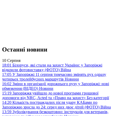
Останні новини
10 Серпня
18:01
Білоруси, які стали на захист України: у Запоріжжі
відкрили фотовиставку (ФОТО)
Війна
17:05
У Запоріжжі 11 серпня тимчасово змінять рух одразу
чотирьох тролейбусних маршрутів
Новини
16:02
Зміни в організації дорожнього руху у Запоріжжі: нові
обмеження (ВІДЕО)
Новини
15:19
Запоріжжя увійшло до нової програми грошової
допомоги від NRC, Acted та «Право на захист»
Без категорії
14:20
Кількість постраждалих після удару КАБами по
Запоріжжю зросла до 24: серед них двоє дітей (ФОТО)
Війна
13:59
Зуболікування безкоштовно: інструкція для ветеранів,