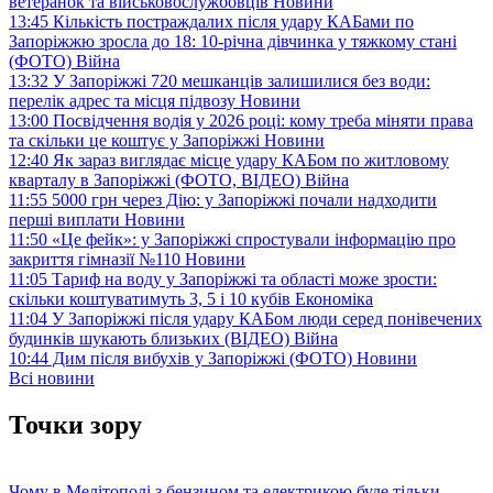
ветеранок та військовослужбовців
Новини
13:45
Кількість постраждалих після удару КАБами по
Запоріжжю зросла до 18: 10-річна дівчинка у тяжкому стані
(ФОТО)
Війна
13:32
У Запоріжжі 720 мешканців залишилися без води:
перелік адрес та місця підвозу
Новини
13:00
Посвідчення водія у 2026 році: кому треба міняти права
та скільки це коштує у Запоріжжі
Новини
12:40
Як зараз виглядає місце удару КАБом по житловому
кварталу в Запоріжжі (ФОТО, ВІДЕО)
Війна
11:55
5000 грн через Дію: у Запоріжжі почали надходити
перші виплати
Новини
11:50
«Це фейк»: у Запоріжжі спростували інформацію про
закриття гімназії №110
Новини
11:05
Тариф на воду у Запоріжжі та області може зрости:
скільки коштуватимуть 3, 5 і 10 кубів
Економіка
11:04
У Запоріжжі після удару КАБом люди серед понівечених
будинків шукають близьких (ВІДЕО)
Війна
10:44
Дим після вибухів у Запоріжжі (ФОТО)
Новини
Всі новини
Точки зору
Чому в Мелітополі з бензином та електрикою буде тільки