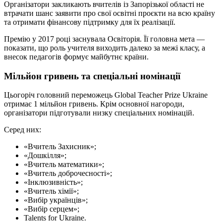
Організатори закликають вчителів із Запорізької області не
втрачати шанс заявити про свої освітні проєкти на всю країну
та отримати фінансову підтримку для їх реалізації.
Премію у 2017 році заснувала Освіторія. Її головна мета —
показати, що роль учителя виходить далеко за межі класу, а
внесок педагогів формує майбутнє країни.
Мільйон гривень та спеціальні номінації
Цьогоріч головний переможець Global Teacher Prize Ukraine
отримає 1 мільйон гривень. Крім основної нагороди,
організатори підготували низку спеціальних номінацій.
Серед них:
«Вчитель Захисник»;
«Дошкілля»;
«Вчитель математики»;
«Вчитель доброчесності»;
«Інклюзивність»;
«Вчитель хімії»;
«Вибір українців»;
«Вибір серцем»;
Talents for Ukraine.