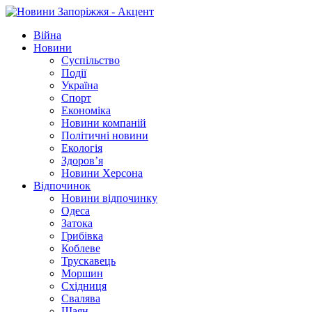
Війна
Новини
Суспільство
Події
Україна
Спорт
Економіка
Новини компаній
Політичні новини
Екологія
Здоров’я
Новини Херсона
Відпочинок
Новини відпочинку
Одеса
Затока
Грибівка
Коблеве
Трускавець
Моршин
Східниця
Свалява
Шаян