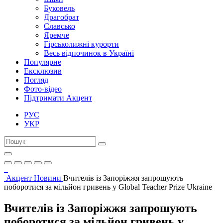
Буковель
Драгобрат
Славсько
Яремче
Гірськолижні курорти
Весь відпочинок в Україні
Популярне
Ексклюзив
Погляд
Фото-відео
Підтримати Акцент
РУС
УКР
Акцент
Новини
Вчителів із Запоріжжя запрошують
поборотися за мільйон гривень у Global Teacher Prize Ukraine
Вчителів із Запоріжжя запрошують
поборотися за мільйон гривень у