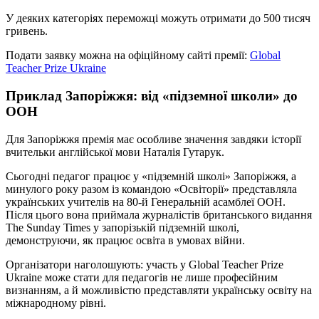
У деяких категоріях переможці можуть отримати до 500 тисяч
гривень.
Подати заявку можна на офіційному сайті премії:
Global
Teacher Prize Ukraine
Приклад Запоріжжя: від «підземної школи» до
ООН
Для Запоріжжя премія має особливе значення завдяки історії
вчительки англійської мови Наталія Гутарук.
Сьогодні педагог працює у «підземній школі» Запоріжжя, а
минулого року разом із командою «Освіторії» представляла
українських учителів на 80-й Генеральній асамблеї ООН.
Після цього вона приймала журналістів британського видання
The Sunday Times у запорізькій підземній школі,
демонструючи, як працює освіта в умовах війни.
Організатори наголошують: участь у Global Teacher Prize
Ukraine може стати для педагогів не лише професійним
визнанням, а й можливістю представляти українську освіту на
міжнародному рівні.